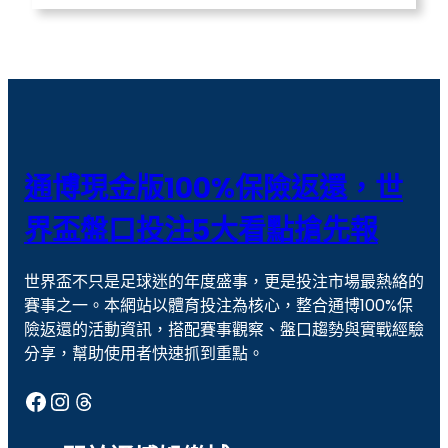
場中投注
天宮聖女
威力彩玩法
威博娛樂城
娛樂城
娛樂城優惠
戰神賽特
戰神賽特 通博送8888
撲克 牌
歐冠盃盤口
通博現金版100%保險返還，世
歐冠盃盤口教學
現金版代理
界盃盤口投注5大看點搶先報
線上捕魚機
老虎機
世界盃不只是足球迷的年度盛事，更是投注市場最熱絡的
老虎機攻略
老虎機玩法
賽事之一。本網站以體育投注為核心，整合通博100%保
老虎機遊戲
聚寶財神
險返還的活動資訊，搭配賽事觀察、盤口趨勢與實戰經驗
分享，幫助使用者快速抓到重點。
通博娛樂
通博娛樂城
Facebook
Instagram
Threads
運彩
運彩世足
運彩報馬仔
運彩官網