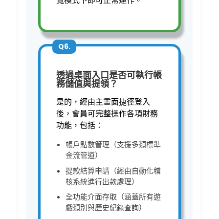
覽模式下即可正常運作。
Q6.
透過桌面入口是否可執行帳
務儲值與提領？
是的，經由主畫面捷徑登入
後，會員可完整操作各項財務
功能，包括：
帳戶點數管理（支援多類標準
金流管道）
提款結算申請（經由自動化稽
核系統進行出款處理）
全功能介面存取（涵蓋所有遊
戲類別與歷史紀錄查詢）