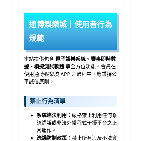
通博娛樂城｜使用者行為
規範
本站提供包含
電子娛樂系統、賽事即時數
據、模擬測試軟體
等全方位功能。會員在
使用通博娛樂城 APP 之過程中，應秉持公
平誠信原則。
禁止行為清單
系統違法利用：
嚴格禁止利用任何系
統錯誤或非法外掛程式干擾平台之正
常運作。
洗錢防制政策：
禁止所有涉及不法資