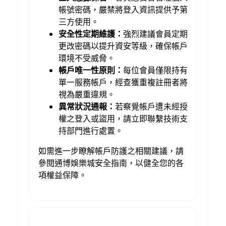
帳號密碼，嚴禁將登入資訊提供予第
三方使用。
安全性定期維護：
強烈建議會員定期
更改密碼以提升資安等級，確保帳戶
環境不受威脅。
帳戶唯一性原則：
每位會員僅限持有
單一服務帳戶，經查獲重複註冊者將
視為嚴重違規。
異常狀況通報：
若察覺帳戶遭未經授
權之登入或盜用，請立即聯繫技術支
持部門進行處置。
如需進一步瞭解帳戶防護之相關建議，請
參閱通博娛樂城安全指南，以健全您的各
項權益保障。