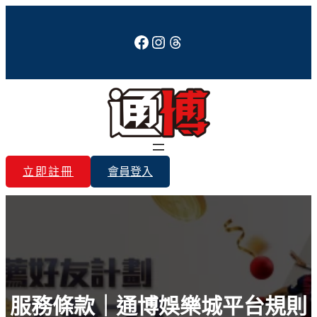
跳
至
Facebook
Instagram
Threads
主
要
內
容
立即註冊
會員登入
服務條款｜通博娛樂城平台規則