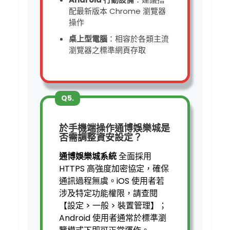
配最新版本 Chrome 瀏覽器
操作
桌上型電腦
：相容於各類主流
瀏覽器之標準網頁存取
Q5.
於手機端操作通博娛樂城是
否需調整資安設定？
通博娛樂城系統
全面採用
HTTPS 高強度加密協定，確保
通訊過程無虞。iOS 使用者若
涉及特定功能權限，請查閱
【設定 > 一般 > 裝置管理】；
Android 使用者通常於標準瀏