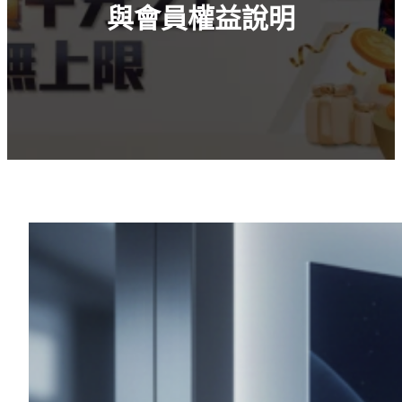
與會員權益說明