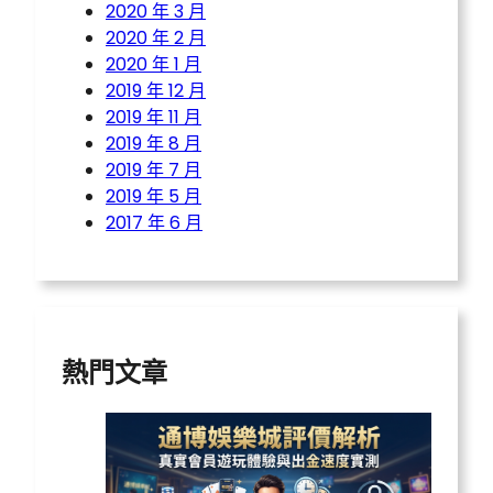
2020 年 3 月
2020 年 2 月
2020 年 1 月
2019 年 12 月
2019 年 11 月
2019 年 8 月
2019 年 7 月
2019 年 5 月
2017 年 6 月
熱門文章