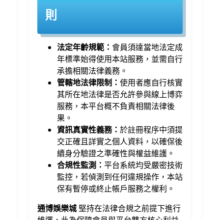
則
法定年齡規範：
會員須達當地法定成
年標準始得使用本站服務，並需自行
承擔相關法律義務。
管轄地法律限制：
使用者應自行核實
其所在地法律是否允許參與線上博弈
服務，本平台概不負責相關法律後
果。
資訊真實性義務：
於註冊程序中須提
交正確且詳實之個人資料，以確保後
續身分驗證之準確性與權益維護。
合規性監測：
平台系統均受嚴密技術
監控，若偵測到任何違規操作，本站
保有暫停或終止帳戶服務之權利。
通博娛樂城
堅持在法律合規之前提下進行