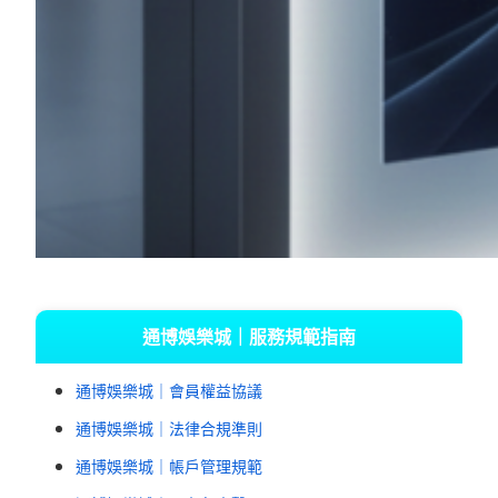
通博娛樂城｜服務規範指南
通博娛樂城｜會員權益協議
通博娛樂城｜法律合規準則
通博娛樂城｜帳戶管理規範