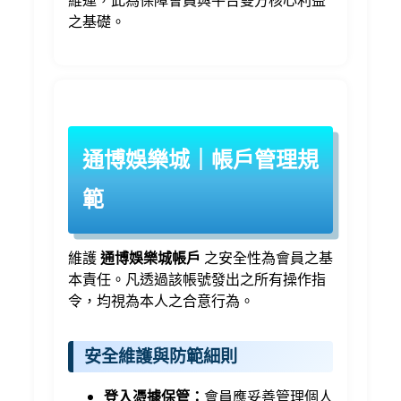
維運，此為保障會員與平台雙方核心利益
之基礎。
通博娛樂城｜帳戶管理規
範
維護
通博娛樂城帳戶
之安全性為會員之基
本責任。凡透過該帳號發出之所有操作指
令，均視為本人之合意行為。
安全維護與防範細則
登入憑據保管：
會員應妥善管理個人