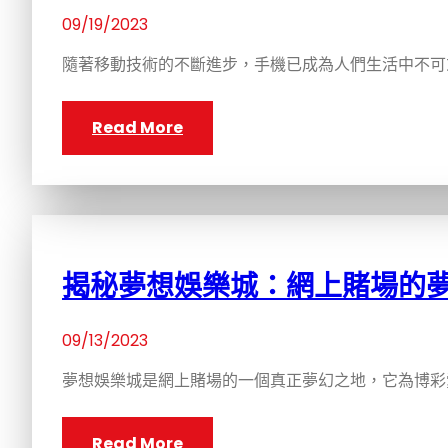
09/19/2023
隨著移動技術的不斷進步，手機已成為人們生活中不可
Read More
揭秘夢想娛樂城：網上賭場的
09/13/2023
夢想娛樂城是網上賭場的一個真正夢幻之地，它為博彩
Read More