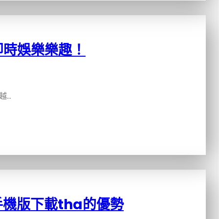
的即時娛樂樂趣！
越…
機版下載tha的優勢