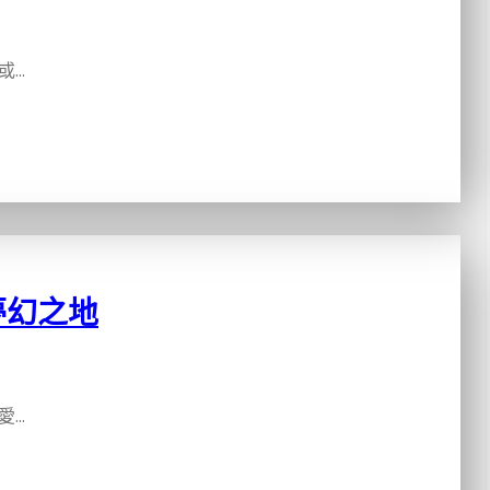
或…
夢幻之地
愛…