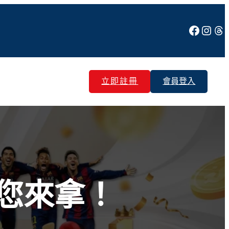
Facebook
Instagram
Threads
立即註冊
會員登入
您來拿！