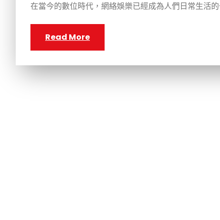
在當今的數位時代，網絡娛樂已經成為人們日常生活的
Read More