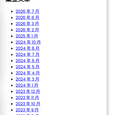
2026 年 7 月
2026 年 6 月
2026 年 3 月
2026 年 2 月
2025 年 1 月
2024 年 10 月
2024 年 8 月
2024 年 7 月
2024 年 6 月
2024 年 5 月
2024 年 4 月
2024 年 3 月
2024 年 1 月
2023 年 12 月
2023 年 11 月
2023 年 10 月
2023 年 9 月