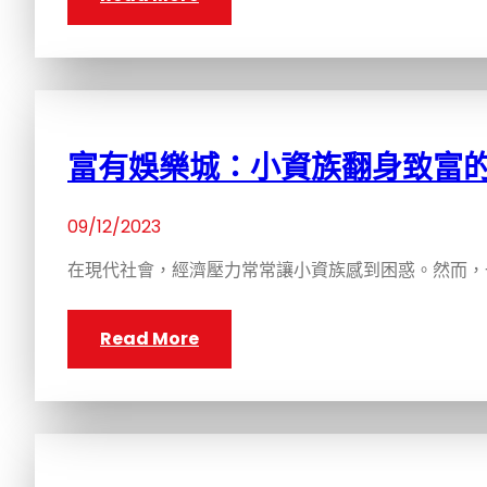
富有娛樂城：小資族翻身致富
09/12/2023
在現代社會，經濟壓力常常讓小資族感到困惑。然而，
Read More