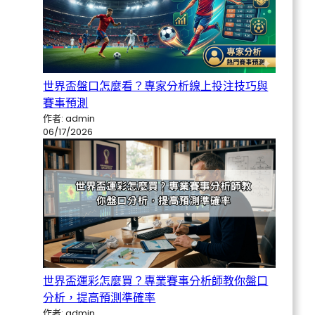
世界盃盤口怎麼看？專家分析線上投注技巧與
賽事預測
作者: admin
06/17/2026
世界盃運彩怎麼買？專業賽事分析師教你盤口
分析，提高預測準確率
作者: admin