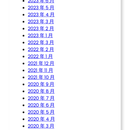
2023 年 6 月
2023 年 5 月
2023 年 4 月
2023 年 3 月
2023 年 2 月
2023 年 1 月
2022 年 3 月
2022 年 2 月
2022 年 1 月
2021 年 12 月
2021 年 11 月
2021 年 10 月
2020 年 9 月
2020 年 8 月
2020 年 7 月
2020 年 6 月
2020 年 5 月
2020 年 4 月
2020 年 3 月