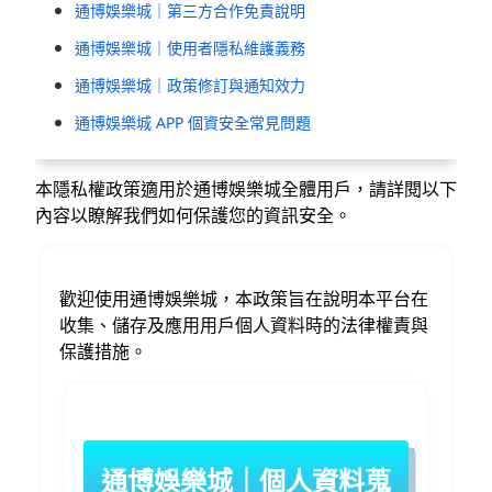
通博娛樂城｜第三方合作免責說明
通博娛樂城｜使用者隱私維護義務
通博娛樂城｜政策修訂與通知效力
通博娛樂城 APP 個資安全常見問題
本隱私權政策適用於通博娛樂城全體用戶，請詳閱以下
內容以瞭解我們如何保護您的資訊安全。
歡迎使用通博娛樂城，本政策旨在說明本平台在
收集、儲存及應用用戶個人資料時的法律權責與
保護措施。
通博娛樂城｜個人資料蒐