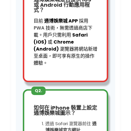
或 Android 行動應用程
式？
目前
通博娛樂城 APP
採用
PWA 技術，無需透過商店下
載。用戶只需利用
Safari
(iOS)
或
Chrome
(Android)
瀏覽器將網站新增
至桌面，即可享有原生的操作
體驗。
Q2.
如何在 iPhone 裝置上設定
通博娛樂城圖示？
透過 Safari 瀏覽器前往
通
博娛樂城官方網址