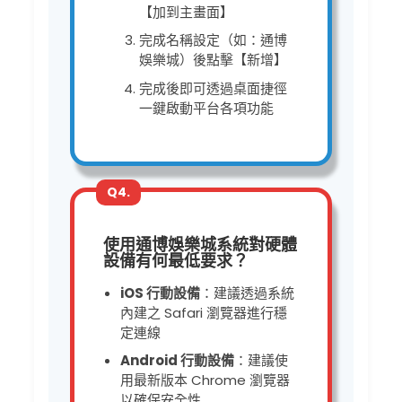
【加到主畫面】
完成名稱設定（如：通博
娛樂城）後點擊【新增】
完成後即可透過桌面捷徑
一鍵啟動平台各項功能
Q4.
使用通博娛樂城系統對硬體
設備有何最低要求？
iOS 行動設備
：建議透過系統
內建之 Safari 瀏覽器進行穩
定連線
Android 行動設備
：建議使
用最新版本 Chrome 瀏覽器
以確保安全性