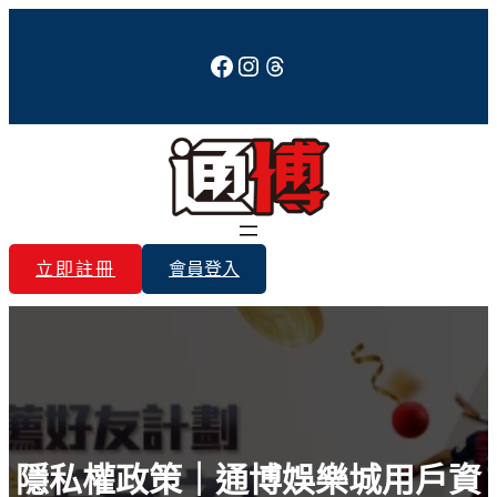
跳
至
Facebook
Instagram
Threads
主
要
內
容
立即註冊
會員登入
隱私權政策｜通博娛樂城用戶資