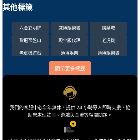
其他標籤
六合彩明牌
威博娛樂城
娛樂城
歐冠盃盤口
現金版代理
老虎機
老虎機遊戲
通博娛樂
通博娛樂城
運彩比分
顯示更多標籤
我們的客服中心全年無休，提供 24 小時專人即時支援，協
助您處理註冊、遊戲與金流等相關問題。