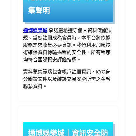
集聲明
通博娛樂城
承諾嚴格遵守個人資料保護法
規。當您註冊成為會員時，本平台將依據
服務需求收集必要資訊。我們利用加密技
術確保資料傳輸過程的安全性，所有程序
均符合國際資安評鑑指標。
資料蒐集範疇包含帳戶註冊資訊、KYC身
分驗證文件以及維護交易安全所需之金融
聯繫資料。
通博娛樂城｜資訊安全防