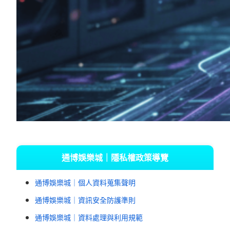
通博娛樂城｜隱私權政策導覽
通博娛樂城｜個人資料蒐集聲明
通博娛樂城｜資訊安全防護準則
通博娛樂城｜資料處理與利用規範