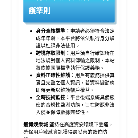
護準則
身分查核標準：
申請者必須符合法定
成年年齡，本平台將依法執行身分驗
證以杜絕非法使用。
跨境存取限制：
用戶須自行確認所在
地法規對個人資料傳輸之限制，本站
將依據國際標準執行保護義務。
資料正確性維護：
用戶有義務提供真
實且完整之個人資訊，若資料變動應
即時更新以維護帳戶權益。
全時技術監控：
平台後端系統具備嚴
密的合規性監測功能，旨在防範非法
入侵並保障數據完整性。
通博娛樂城
堅持在高度資安環境下營運，
確保用戶敏感資訊獲得最妥善的數位防