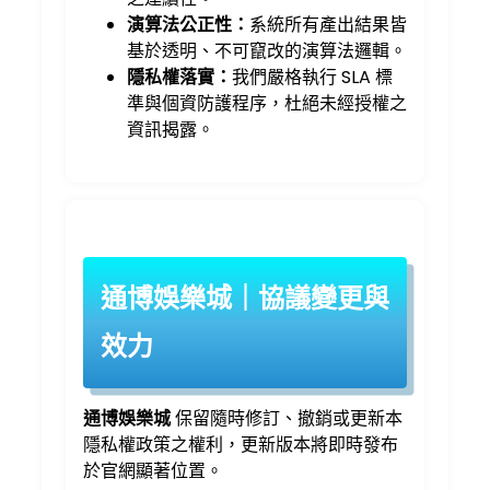
演算法公正性：
系統所有產出結果皆
基於透明、不可竄改的演算法邏輯。
隱私權落實：
我們嚴格執行 SLA 標
準與個資防護程序，杜絕未經授權之
資訊揭露。
通博娛樂城｜協議變更與
效力
通博娛樂城
保留隨時修訂、撤銷或更新本
隱私權政策之權利，更新版本將即時發布
於官網顯著位置。