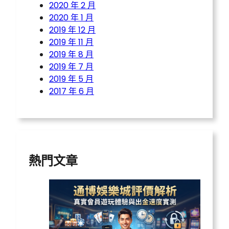
2020 年 2 月
2020 年 1 月
2019 年 12 月
2019 年 11 月
2019 年 8 月
2019 年 7 月
2019 年 5 月
2017 年 6 月
熱門文章