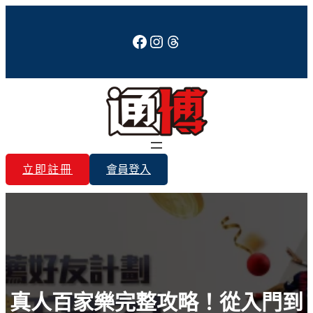
跳
至
Facebook
Instagram
Threads
主
要
內
容
立即註冊
會員登入
真人百家樂完整攻略！從入門到