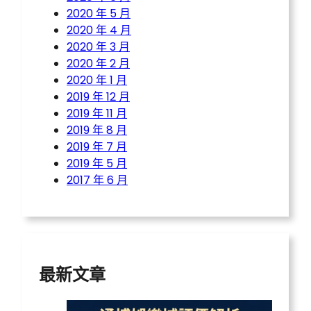
2020 年 5 月
2020 年 4 月
2020 年 3 月
2020 年 2 月
2020 年 1 月
2019 年 12 月
2019 年 11 月
2019 年 8 月
2019 年 7 月
2019 年 5 月
2017 年 6 月
最新文章