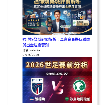
通博娛樂城評價解析：真實會員遊玩體驗
與出金速度實測
作者: admin
07/15/2026