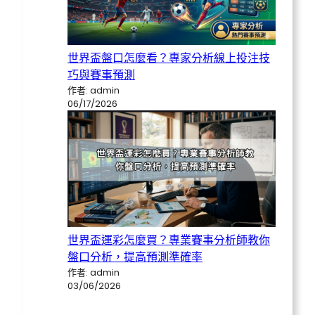
世界盃盤口怎麼看？專家分析線上投注技
巧與賽事預測
作者: admin
06/17/2026
世界盃運彩怎麼買？專業賽事分析師教你
盤口分析，提高預測準確率
作者: admin
03/06/2026