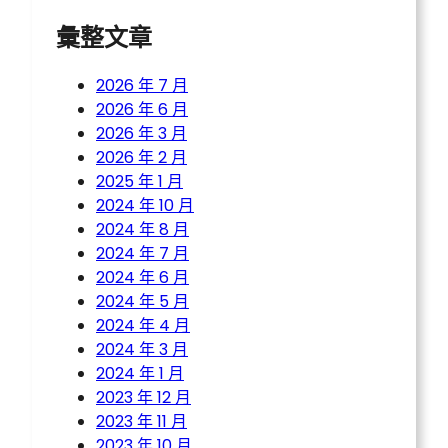
彙整文章
2026 年 7 月
2026 年 6 月
2026 年 3 月
2026 年 2 月
2025 年 1 月
2024 年 10 月
2024 年 8 月
2024 年 7 月
2024 年 6 月
2024 年 5 月
2024 年 4 月
2024 年 3 月
2024 年 1 月
2023 年 12 月
2023 年 11 月
2023 年 10 月