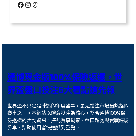
Facebook
Instagram
Threads
北京賽車
台灣運彩比分
場中投注
天宮聖女
威力彩玩法
威博娛樂城
娛樂城
娛樂城優惠
戰神賽特
戰神賽特 通博送8888
撲克 牌
歐冠盃盤口
通博現金版100%保險返還，世
歐冠盃盤口教學
現金版代理
界盃盤口投注5大看點搶先報
線上捕魚機
老虎機
世界盃不只是足球迷的年度盛事，更是投注市場最熱絡的
老虎機攻略
老虎機玩法
賽事之一。本網站以體育投注為核心，整合通博100%保
老虎機遊戲
聚寶財神
險返還的活動資訊，搭配賽事觀察、盤口趨勢與實戰經驗
分享，幫助使用者快速抓到重點。
通博娛樂
通博娛樂城