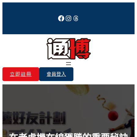
跳
至
Facebook
Instagram
Threads
主
要
內
容
立即註冊
會員登入