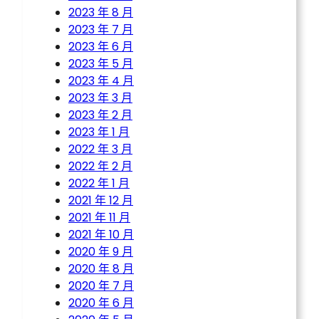
2023 年 8 月
2023 年 7 月
2023 年 6 月
2023 年 5 月
2023 年 4 月
2023 年 3 月
2023 年 2 月
2023 年 1 月
2022 年 3 月
2022 年 2 月
2022 年 1 月
2021 年 12 月
2021 年 11 月
2021 年 10 月
2020 年 9 月
2020 年 8 月
2020 年 7 月
2020 年 6 月