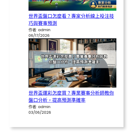
世界盃盤口怎麼看？專家分析線上投注技
巧與賽事預測
作者: admin
06/17/2026
世界盃運彩怎麼買？專業賽事分析師教你
盤口分析，提高預測準確率
作者: admin
03/06/2026