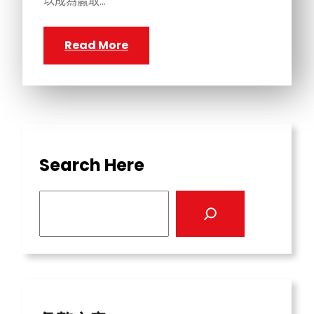
以成為贏取…
Read More
Search Here
S
e
a
r
c
h