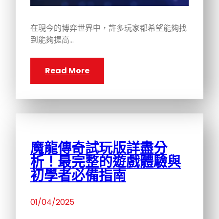
在現今的博弈世界中，許多玩家都希望能夠找
到能夠提高…
Read More
魔龍傳奇試玩版詳盡分
析！最完整的遊戲體驗與
初學者必備指南
01/04/2025