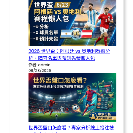
2026 世界盃：阿根廷 vs 奧地利賽前分
析、陣容名單與預測先發懶人包
作者: admin
06/23/2026
世界盃盤口怎麼看？專家分析線上投注技