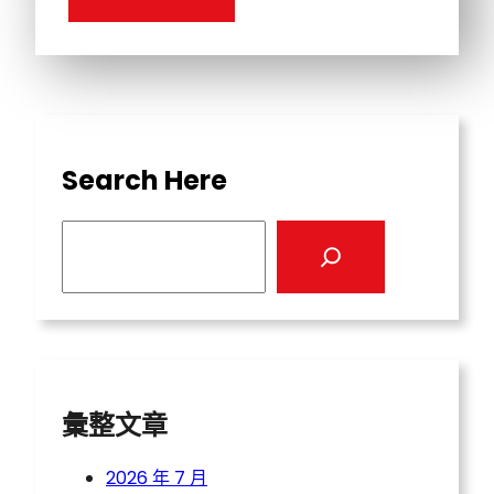
Search Here
S
e
a
r
c
h
彙整文章
2026 年 7 月