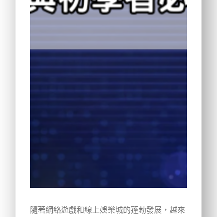
隨著網絡遊戲和線上娛樂城的蓬勃發展，越來