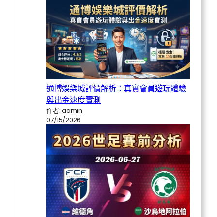
通博娛樂城評價解析：真實會員遊玩體驗
與出金速度實測
作者: admin
07/15/2026