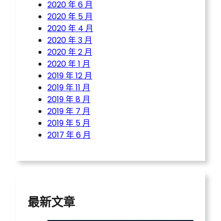
2020 年 6 月
2020 年 5 月
2020 年 4 月
2020 年 3 月
2020 年 2 月
2020 年 1 月
2019 年 12 月
2019 年 11 月
2019 年 8 月
2019 年 7 月
2019 年 5 月
2017 年 6 月
最新文章