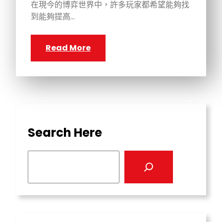
在現今的博弈世界中，許多玩家都希望能夠找
到能夠提高…
Read More
Search Here
S
e
a
r
c
h