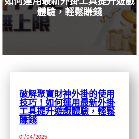
如何運用最新外掛工具提升遊戲
體驗，輕鬆賺錢
破解聚寶財神外掛的使用
技巧！如何運用最新外掛
工具提升遊戲體驗，輕鬆
賺錢
01/04/2025