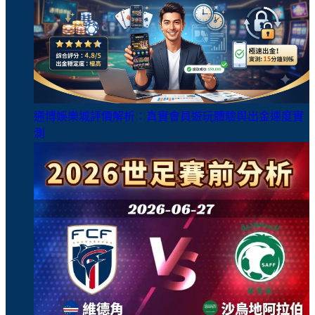
通博娛樂城評價解析：真實會員遊玩體驗與出金速度實
測