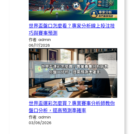
世界盃盤口怎麼看？專家分析線上投注技
巧與賽事預測
作者: admin
06/17/2026
世界盃運彩怎麼買？專業賽事分析師教你
盤口分析，提高預測準確率
作者: admin
03/06/2026