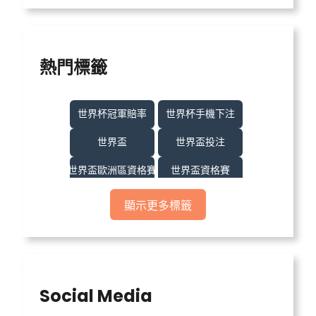
熱門標籤
世界杯冠軍賠率
世界杯手機下注
世界盃
世界盃投注
世界盃歐洲區資格賽
世界盃資格賽
世界盃足球
世界盃運彩
顯示更多標籤
世界盃運彩分析
世足
世足比賽
中億娛樂城
中億娛樂城不出金
中億娛樂城出金
Social Media
信用版代理
六合彩明牌