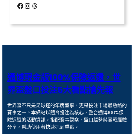
Facebook
Instagram
Threads
北京賽車
台灣運彩比分
場中投注
天宮聖女
威力彩玩法
威博娛樂城
娛樂城
娛樂城優惠
戰神賽特
戰神賽特 通博送8888
撲克 牌
歐冠盃盤口
通博現金版100%保險返還，世
歐冠盃盤口教學
現金版代理
界盃盤口投注5大看點搶先報
線上捕魚機
老虎機
世界盃不只是足球迷的年度盛事，更是投注市場最熱絡的
老虎機攻略
老虎機玩法
賽事之一。本網站以體育投注為核心，整合通博100%保
老虎機遊戲
聚寶財神
險返還的活動資訊，搭配賽事觀察、盤口趨勢與實戰經驗
分享，幫助使用者快速抓到重點。
通博娛樂
通博娛樂城