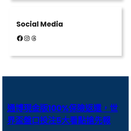
世足比賽
中億娛樂城
中億娛樂城不出金
中億娛樂城出金
Social Media
信用版代理
六合彩明牌
Facebook
Instagram
Threads
北京賽車
台灣運彩比分
場中投注
天宮聖女
威力彩玩法
威博娛樂城
娛樂城
娛樂城優惠
戰神賽特
戰神賽特 通博送8888
撲克 牌
歐冠盃盤口
通博現金版100%保險返還，世
歐冠盃盤口教學
現金版代理
界盃盤口投注5大看點搶先報
線上捕魚機
老虎機