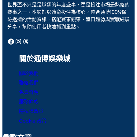
世界盃不只是足球迷的年度盛事，更是投注市場最熱絡的
老虎機攻略
老虎機玩法
賽事之一。本網站以體育投注為核心，整合通博100%保
老虎機遊戲
聚寶財神
險返還的活動資訊，搭配賽事觀察、盤口趨勢與實戰經驗
分享，幫助使用者快速抓到重點。
通博娛樂
通博娛樂城
Facebook
Instagram
Threads
運彩
運彩世足
運彩報馬仔
運彩官網
關於通博娛樂城
運彩比分
運彩足球分析
關於我們
魔龍傳奇
聯絡我們
免責聲明
服務條款
隱私權政策
Cookie 政策