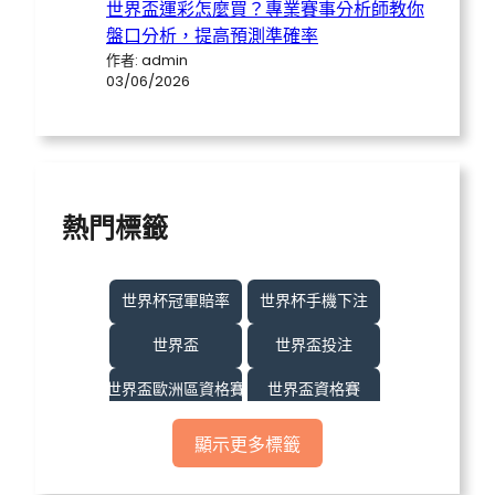
世界盃運彩怎麼買？專業賽事分析師教你
盤口分析，提高預測準確率
作者: admin
03/06/2026
熱門標籤
世界杯冠軍賠率
世界杯手機下注
世界盃
世界盃投注
世界盃歐洲區資格賽
世界盃資格賽
世界盃足球
世界盃運彩
顯示更多標籤
世界盃運彩分析
世足