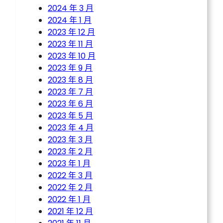
2024 年 3 月
2024 年 1 月
2023 年 12 月
2023 年 11 月
2023 年 10 月
2023 年 9 月
2023 年 8 月
2023 年 7 月
2023 年 6 月
2023 年 5 月
2023 年 4 月
2023 年 3 月
2023 年 2 月
2023 年 1 月
2022 年 3 月
2022 年 2 月
2022 年 1 月
2021 年 12 月