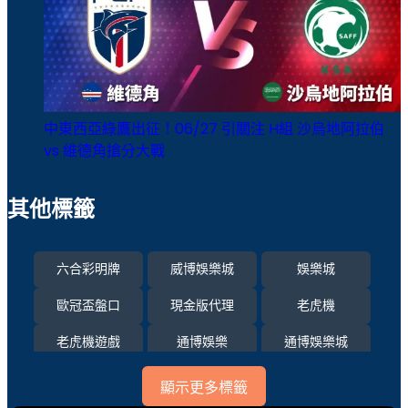
中東西亞綠鷹出征！06/27 引關注 H組 沙烏地阿拉伯
vs 維德角搶分大戰
其他標籤
六合彩明牌
威博娛樂城
娛樂城
歐冠盃盤口
現金版代理
老虎機
老虎機遊戲
通博娛樂
通博娛樂城
運彩比分
顯示更多標籤