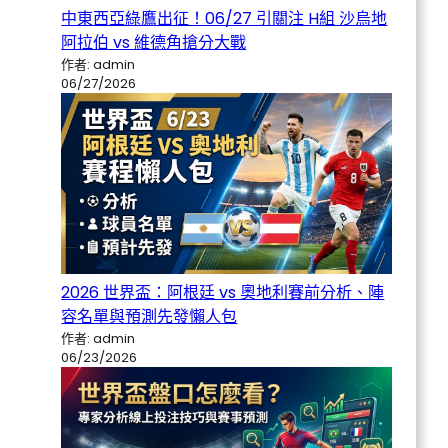
中東西亞綠鷹出征！06/27 引關注 H組 沙烏地
阿拉伯 vs 維德角搶分大戰
作者: admin
06/27/2026
2026 世界盃：阿根廷 vs 奧地利賽前分析、陣
容名單與預測先發懶人包
作者: admin
06/23/2026