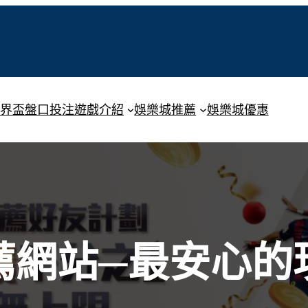
界盃盤口投注
遊戲介紹
娛樂城推薦
娛樂城優惠
薦網站─最安心的