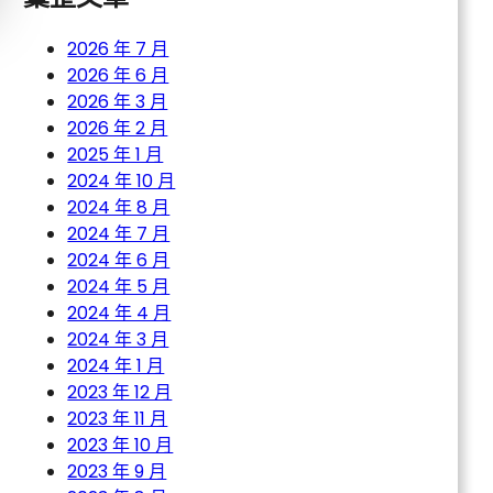
2026 年 7 月
2026 年 6 月
2026 年 3 月
2026 年 2 月
2025 年 1 月
2024 年 10 月
2024 年 8 月
2024 年 7 月
2024 年 6 月
2024 年 5 月
2024 年 4 月
2024 年 3 月
2024 年 1 月
2023 年 12 月
2023 年 11 月
2023 年 10 月
2023 年 9 月