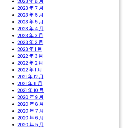
2023 年 8 月
2023 年 7 月
2023 年 6 月
2023 年 5 月
2023 年 4 月
2023 年 3 月
2023 年 2 月
2023 年 1 月
2022 年 3 月
2022 年 2 月
2022 年 1 月
2021 年 12 月
2021 年 11 月
2021 年 10 月
2020 年 9 月
2020 年 8 月
2020 年 7 月
2020 年 6 月
2020 年 5 月