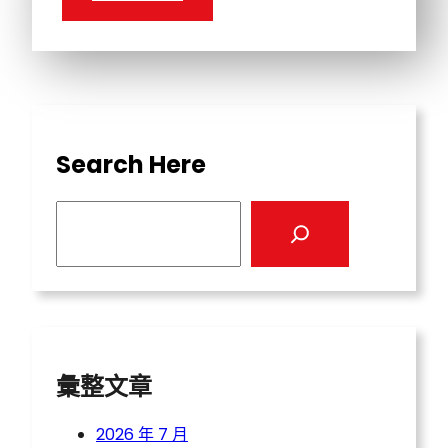
Search Here
S
e
a
r
c
h
彙整文章
2026 年 7 月