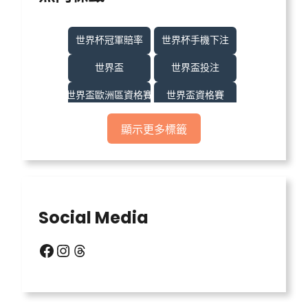
世界杯冠軍賠率
世界杯手機下注
世界盃
世界盃投注
世界盃歐洲區資格賽
世界盃資格賽
世界盃足球
世界盃運彩
顯示更多標籤
世界盃運彩分析
世足
世足比賽
中億娛樂城
中億娛樂城不出金
中億娛樂城出金
Social Media
信用版代理
六合彩明牌
Facebook
Instagram
Threads
北京賽車
台灣運彩比分
場中投注
天宮聖女