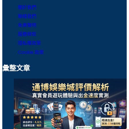
運彩比分
運彩足球分析
關於我們
魔龍傳奇
聯絡我們
免責聲明
服務條款
隱私權政策
Cookie 政策
彙整文章