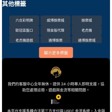
其他標籤
六合彩明牌
威博娛樂城
娛樂城
歐冠盃盤口
現金版代理
老虎機
老虎機遊戲
通博娛樂
通博娛樂城
運彩比分
顯示更多標籤
我們的客服中心全年無休，提供 24 小時專人即時支援，協
助您處理註冊、遊戲與金流等相關問題。
本平台支援多種合法第三方支付與 USDT 金流系統，入金與