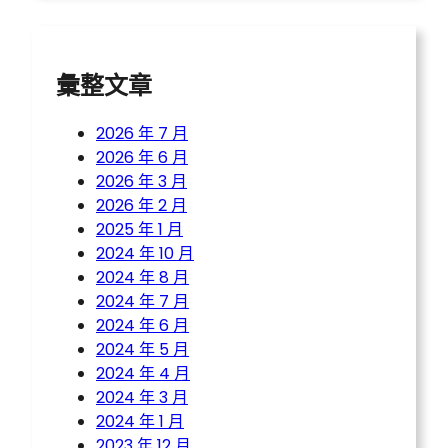
c
h
彙整文章
2026 年 7 月
2026 年 6 月
2026 年 3 月
2026 年 2 月
2025 年 1 月
2024 年 10 月
2024 年 8 月
2024 年 7 月
2024 年 6 月
2024 年 5 月
2024 年 4 月
2024 年 3 月
2024 年 1 月
2023 年 12 月