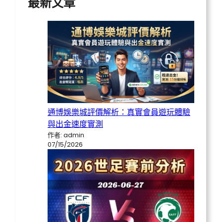
最新文章
通博娛樂城評價解析：真實會員遊玩體驗
與出金速度實測
作者: admin
07/15/2026