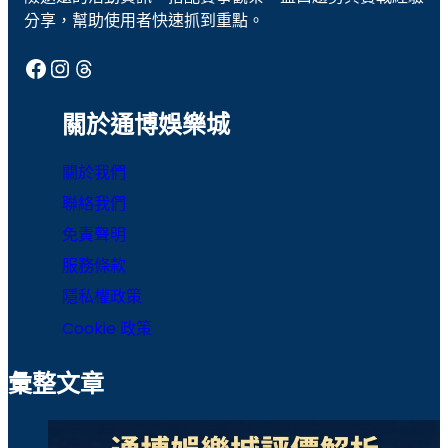
分享，幫助使用者快速抓到重點。
通博娛樂
通博娛樂城
Facebook
Instagram
Threads
運彩
運彩世足
運彩報馬仔
運彩官網
關於通博娛樂城
運彩比分
運彩足球分析
關於我們
魔龍傳奇
聯絡我們
免責聲明
服務條款
隱私權政策
Cookie 政策
彙整文章