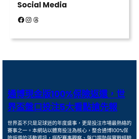
Social Media
信用版代理
六合彩明牌
Facebook
Instagram
Threads
北京賽車
台灣運彩比分
場中投注
天宮聖女
威力彩玩法
威博娛樂城
娛樂城
娛樂城優惠
戰神賽特
戰神賽特 通博送8888
撲克 牌
歐冠盃盤口
通博現金版100%保險返還，世
歐冠盃盤口教學
現金版代理
界盃盤口投注5大看點搶先報
線上捕魚機
老虎機
世界盃不只是足球迷的年度盛事，更是投注市場最熱絡的
老虎機攻略
老虎機玩法
賽事之一。本網站以體育投注為核心，整合通博100%保
老虎機遊戲
聚寶財神
險返還的活動資訊，搭配賽事觀察、盤口趨勢與實戰經驗