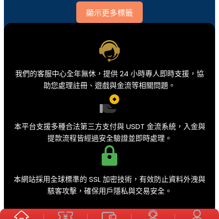
運彩比分
顯示更多標籤
我們的客服中心全年無休，提供 24 小時專人即時支援，協
助您處理註冊、遊戲與金流等相關問題。
本平台支援多種合法第三方支付與 USDT 金流系統，入金與
提款流程皆經過安全驗證並即時處理。
本網站採用全球標準的 SSL 加密技術，有效防止資料外洩與
駭客攻擊，確保用戶隱私與交易安全。