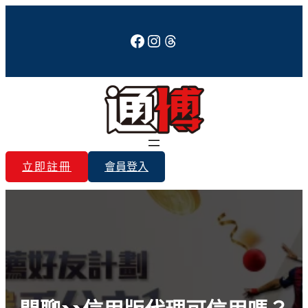
跳
至
Facebook
Instagram
Threads
主
要
內
容
立即註冊
會員登入