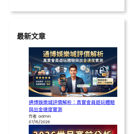
最新文章
通博娛樂城評價解析：真實會員遊玩體驗
與出金速度實測
作者: admin
07/15/2026