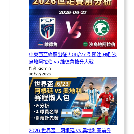
中東西亞綠鷹出征！06/27 引關注 H組 沙
烏地阿拉伯 vs 維德角搶分大戰
作者: admin
06/27/2026
2026 世界盃：阿根廷 vs 奧地利賽前分