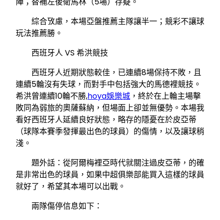
陣；替補左後衛馬林（5場）存疑。
綜合攷慮，本場亞盤推薦主隊讓半一；競彩不讓球
玩法推薦勝。
西班牙人 VS 希洪競技
西班牙人近期狀態較佳，已連續8場保持不敗，且
連續5輪沒有失球，而對手中包括強大的馬德裡競技。
希洪曾連續10輪不勝,
hoya娛樂城
，終於在上輪主場擊
敗同為弱旅的奧薩蘇納，但場面上卻並無優勢。本場我
看好西班牙人延續良好狀態，略存的隱憂在於皮亞蒂
（球隊本賽季發揮最出色的球員）的傷情，以及讓球稍
淺。
題外話：從阿爾梅裡亞時代就關注過皮亞蒂，的確
是非常出色的球員，如果中超俱樂部能買入這樣的球員
就好了，希望其本場可以出戰。
兩隊傷停信息如下：