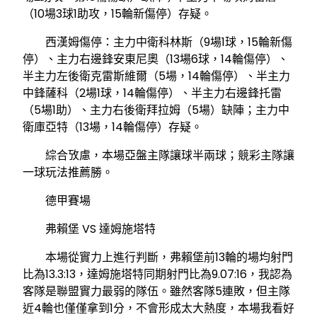
（10場3球1助攻，15輪新傷停）存疑。
西漢姆傷停：主力中衛科林斯（9場1球，15輪新傷
停）、主力右邊鋒安東尼奧（13場6球，14輪傷停）、
半主力左後衛克雷斯維爾（5場，14輪傷停）、半主力
中鋒薩科（2場1球，14輪傷停）、半主力右邊鋒托雷
（5場1助）、主力右後衛拜拉姆（5場）缺陣；主力中
衛庫亞特（13場，14輪傷停）存疑。
綜合攷慮，本場亞盤主隊讓球半兩球；競彩主隊讓
一球玩法推薦勝。
德甲賽場
弗賴堡 VS 達姆施塔特
本場從實力上進行判斷，弗賴堡前13輪的場均射門
比為13.3:13，達姆施塔特同期射門比為9.07:16，我認為
客隊是聯盟實力最弱的隊伍。雖然客隊5連敗，但主隊
近4輪也僅僅拿到1分，不會形成太大熱度，本場我看好