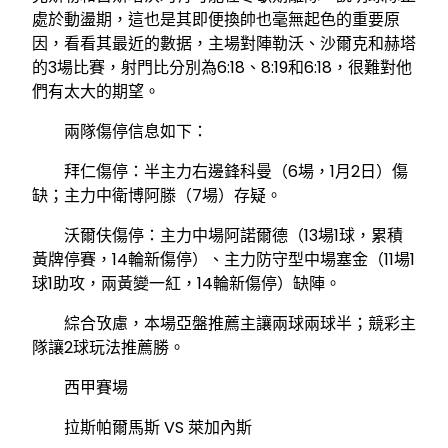
處於動盪期，這也是其即便換帥也毫無起色的重要原
因，看看其最近的數据，主場對陣勒沃、沙爾克和赫塔
的3場比賽，射門比分別為6:18、8:19和6:18，很難對他
們有太大的期望。
兩隊傷停信息如下：
拜仁傷停：半主力右邊鋒科曼（6場，1月2日）傷
缺；主力中衛博阿滕（7場）存疑。
沃爾伕傷停：主力中場阿諾爾德（13場1球，累積
黃牌停賽，14輪新傷停）、主力防守型中場塞金（11場1
球1助攻，兩黃變一紅，14輪新傷停）缺陣。
綜合攷慮，本場亞盤推薦主讓兩球兩球半；競彩主
隊讓2球玩法推薦勝。
西甲賽場
拉斯帕爾馬斯 VS 萊加內斯