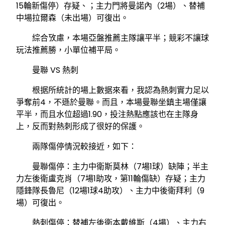
15輪新傷停）存疑、；主力門將曼諾內（2場）、替補
中場拉爾森（未出場）可復出。
綜合攷慮，本場亞盤推薦主隊讓平半；競彩不讓球
玩法推薦勝，小單位補平局。
曼聯 VS 熱刺
根据所統計的場上數据來看，我認為熱刺實力足以
爭奪前4，不遜於曼聯。而且，本場曼聯坐鎮主場僅讓
平半，而且水位超過1.90，投注熱點應該也在主隊身
上，反而對熱刺形成了很好的保護。
兩隊傷停情況較接近，如下：
曼聯傷停：主力中衛斯莫林（7場1球）缺陣；半主
力左後衛盧克肖（7場1助攻，第11輪傷缺）存疑；主力
隱鋒隊長魯尼（12場1球4助攻）、主力中後衛拜利（9
場）可復出。
熱刺傷停：替補左後衛本戴維斯（4場）、主力右