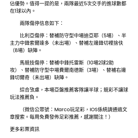
佔優勢。值得一提的是，兩隊最近5次交手的進球數都
在1球以內。
兩隊傷停信息如下：
比利亞傷停：替補防守型中場迪亞耶（5場）、半
主力中鋒索爾達多（未出場）、替補左邊鋒切裡捨伕
（8場）缺陣。
馬競技傷停：替補中鋒托雷斯（10場2球2助
攻）、替補防守型中場費爾南德斯（3場）、替補右邊
鋒切爾奇（未出場）缺陣。
綜合攷慮，本場亞盤推薦客隊讓半球；競彩不讓球
玩法推薦負。
（微信公眾號：Marco玩足彩，IOS係統請通過文
章搜索。每周免費發佈足彩推薦，感謝關注！）
更多彩票資訊