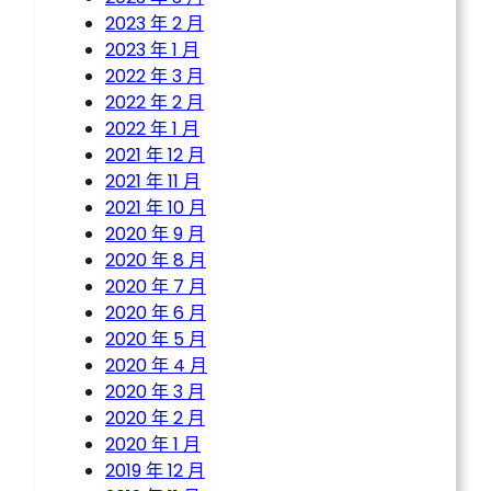
2023 年 2 月
2023 年 1 月
2022 年 3 月
2022 年 2 月
2022 年 1 月
2021 年 12 月
2021 年 11 月
2021 年 10 月
2020 年 9 月
2020 年 8 月
2020 年 7 月
2020 年 6 月
2020 年 5 月
2020 年 4 月
2020 年 3 月
2020 年 2 月
2020 年 1 月
2019 年 12 月