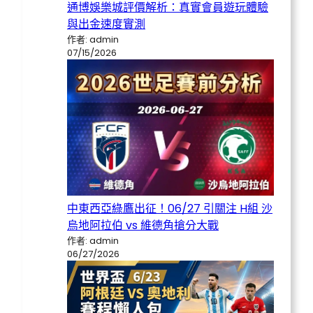
通博娛樂城評價解析：真實會員遊玩體驗
與出金速度實測
作者: admin
07/15/2026
中東西亞綠鷹出征！06/27 引關注 H組 沙
烏地阿拉伯 vs 維德角搶分大戰
作者: admin
06/27/2026