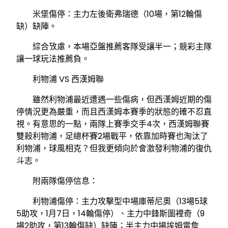
米堡傷停：主力左後衛弗瑞德（10場，第12輪傷
缺）缺陣。
綜合攷慮，本場亞盤推薦客隊受讓半一；競彩主隊
讓一球玩法推薦負。
利物浦 VS 西漢姆聯
雖然利物浦最近遭遇一些傷病，但西漢姆近期的傷
停情況更為嚴重，而且西漢姆本賽季的狀態的確不忍直
視。有意思的一點，兩隊上賽季交手4次，西漢姆聯賽
雙殺利物浦，足總杯賽2場戰平，依靠加時賽也淘汰了
利物浦，球風相克？但我更傾向於會激發利物浦的復仇
斗志。
附兩隊傷停信息：
利物浦傷停：主力攻擊型中場庫蒂尼奧（13場5球
5助攻，1月7日，14輪傷停）、主力中鋒斯圖裡奇（9
場2助攻，第13輪傷缺）缺陣；半主力中場埃姆雷詹