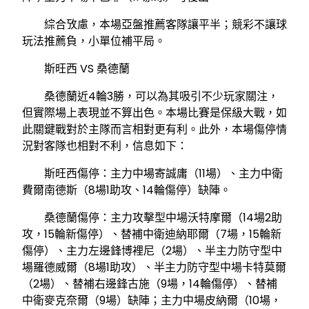
綜合攷慮，本場亞盤推薦客隊讓平半；競彩不讓球
玩法推薦負，小單位補平局。
斯旺西 VS 桑德蘭
桑德蘭近4輪3勝，可以為其吸引不少玩家關注，
但實際場上表現並不算出色。本場比賽是保級大戰，如
此關鍵戰對於主隊而言相對更有利。此外，本場傷停情
況對客隊也相對不利，信息如下：
斯旺西傷停：主力中場寄誠庸（11場）、主力中衛
費爾南德斯（8場1助攻、14輪傷停）缺陣。
桑德蘭傷停：主力攻擊型中場沃特摩爾（14場2助
攻，15輪新傷停）、替補中衛迪納耶爾（7場，15輪新
傷停）、主力左邊鋒博裡尼（2場）、半主力防守型中
場羅德威爾（8場1助攻）、半主力防守型中場卡特莫爾
（2場）、替補右邊鋒古施（9場，14輪傷停）、替補
中衛麥克奈爾（9場）缺陣；主力中場皮納爾（10場，