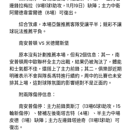
邊鋒拉梅拉（9場1球1助攻，11月19日）缺陣；主力中衛
阿爾德韋雷爾德（8場）可復出。
綜合攷慮，本場亞盤推薦客隊受讓平半；競彩不讓
球玩法推薦平負。
南安普頓 VS 米德爾斯堡
原本沒有計劃推薦本場，但有2個信息：其一，南
安普頓周中歐聯杯全主力出戰，結果仍被淘汰了，體能
和士氣都不佳，還搭上了主力前鋒；其二，俱樂部近期
明確表示不會與隊長馮特進行續約，周中的比賽也未安
排其上場，這對球隊氛圍的影響絕對不是正面的。
附兩隊傷停信息：
南安普傷停：主力前鋒奧斯汀（13場6球1助攻，15
輪新傷停）、替補左後衛塔吉特（4場）、半主力中場
皮德（1場）缺陣；主力左邊鋒塔迪奇（11場1球1助）可
復出。