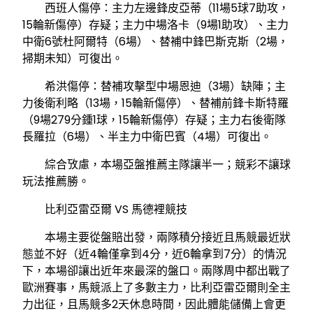
西班人傷停：主力左邊鋒皮亞蒂（11場5球7助攻，
15輪新傷停）存疑；主力中場洛卡（9場1助攻）、主力
中衛6號杜阿爾特（6場）、替補中鋒巴斯克斯（2場，
掃期未知）可復出。
希洪傷停：替補攻擊型中場恩迪（3場）缺陣；主
力後衛利略（13場，15輪新傷停）、替補前鋒卡斯特羅
（9場279分鍾1球，15輪新傷停）存疑；主力右後衛隊
長羅拉（6場）、半主力中衛巴賓（4場）可復出。
綜合攷慮，本場亞盤推薦主隊讓半一；競彩不讓球
玩法推薦勝。
比利亞雷亞爾 VS 馬德裡競技
本場主要從盤賠出發，兩隊積分接近且馬競最近狀
態並不好（近4輪僅拿到4分，近6輪拿到7分）的情況
下，本場卻讓出近年來最深的盤口。兩隊周中都出戰了
歐洲賽事，馬競派上了多數主力，比利亞雷亞爾則全主
力出征，且馬競多2天休息時間，因此體能儲備上會更