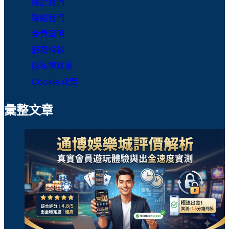
關於我們
魔龍傳奇
聯絡我們
免責聲明
服務條款
隱私權政策
Cookie 政策
彙整文章