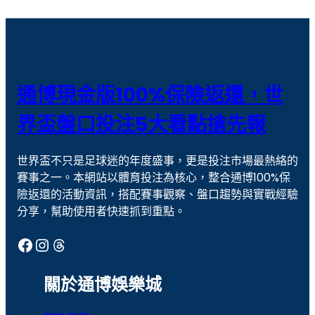
娛樂城
娛樂城優惠
戰神賽特
戰神賽特 通博送8888
撲克 牌
歐冠盃盤口
通博現金版100%保險返還，世
歐冠盃盤口教學
現金版代理
界盃盤口投注5大看點搶先報
線上捕魚機
老虎機
世界盃不只是足球迷的年度盛事，更是投注市場最熱絡的
老虎機攻略
老虎機玩法
賽事之一。本網站以體育投注為核心，整合通博100%保
老虎機遊戲
聚寶財神
險返還的活動資訊，搭配賽事觀察、盤口趨勢與實戰經驗
分享，幫助使用者快速抓到重點。
通博娛樂
通博娛樂城
Facebook
Instagram
Threads
運彩
運彩世足
運彩報馬仔
運彩官網
關於通博娛樂城
運彩比分
運彩足球分析