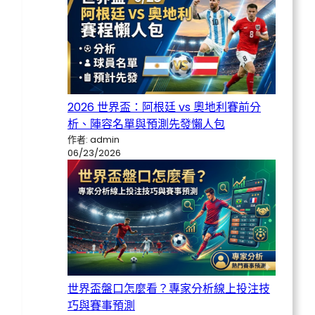
2026 世界盃：阿根廷 vs 奧地利賽前分
析、陣容名單與預測先發懶人包
作者: admin
06/23/2026
世界盃盤口怎麼看？專家分析線上投注技
巧與賽事預測