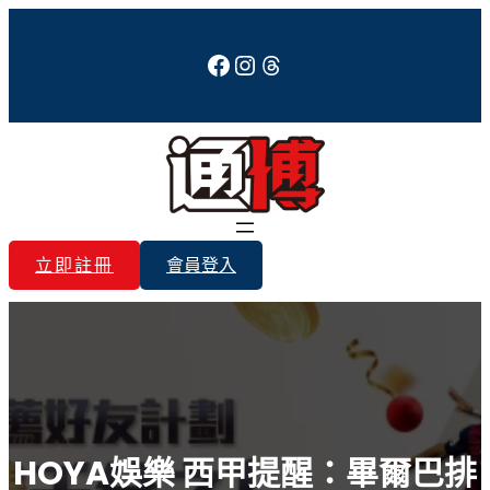
跳
至
Facebook
Instagram
Threads
主
要
內
容
立即註冊
會員登入
HOYA娛樂 西甲提醒：畢爾巴排