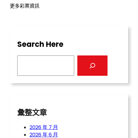
更多彩票資訊
Search Here
S
e
a
r
c
h
彙整文章
2026 年 7 月
2026 年 6 月