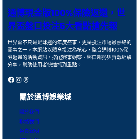
撲克 牌
歐冠盃盤口
通博現金版100%保險返還，世
歐冠盃盤口教學
現金版代理
界盃盤口投注5大看點搶先報
線上捕魚機
老虎機
世界盃不只是足球迷的年度盛事，更是投注市場最熱絡的
老虎機攻略
老虎機玩法
賽事之一。本網站以體育投注為核心，整合通博100%保
老虎機遊戲
聚寶財神
險返還的活動資訊，搭配賽事觀察、盤口趨勢與實戰經驗
分享，幫助使用者快速抓到重點。
通博娛樂
通博娛樂城
Facebook
Instagram
Threads
運彩
運彩世足
運彩報馬仔
運彩官網
關於通博娛樂城
運彩比分
運彩足球分析
關於我們
魔龍傳奇
聯絡我們
免責聲明