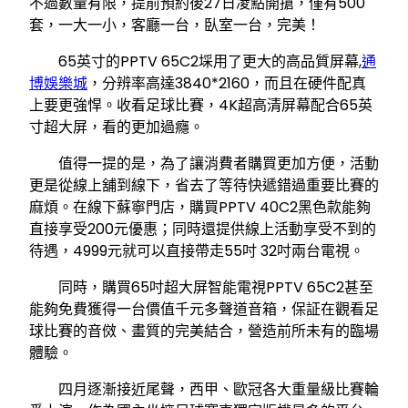
不過數量有限，提前預約後27日凌點開搶，僅有500
套，一大一小，客廳一台，臥室一台，完美！
65英寸的PPTV 65C2埰用了更大的高品質屏幕,
通
博娛樂城
，分辨率高達3840*2160，而且在硬件配真
上要更強悍。收看足球比賽，4K超高清屏幕配合65英
寸超大屏，看的更加過癮。
值得一提的是，為了讓消費者購買更加方便，活動
更是從線上舖到線下，省去了等待快遞錯過重要比賽的
麻煩。在線下蘇寧門店，購買PPTV 40C2黑色款能夠
直接享受200元優惠；同時還提供線上活動享受不到的
待遇，4999元就可以直接帶走55吋 32吋兩台電視。
同時，購買65吋超大屏智能電視PPTV 65C2甚至
能夠免費獲得一台價值千元多聲道音箱，保証在觀看足
球比賽的音傚、畫質的完美結合，營造前所未有的臨場
體驗。
四月逐漸接近尾聲，西甲、歐冠各大重量級比賽輪