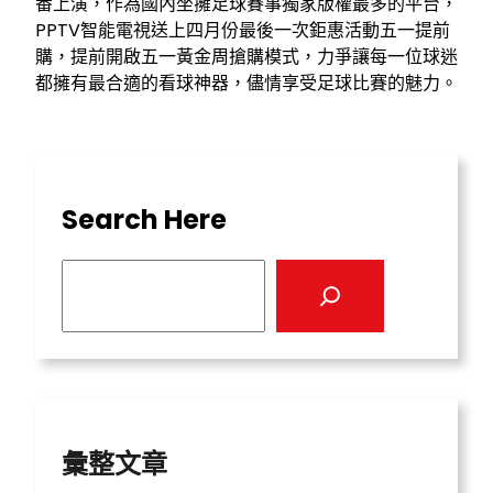
番上演，作為國內坐擁足球賽事獨家版權最多的平台，
PPTV智能電視送上四月份最後一次鉅惠活動五一提前
購，提前開啟五一黃金周搶購模式，力爭讓每一位球迷
都擁有最合適的看球神器，儘情享受足球比賽的魅力。
Search Here
S
e
a
r
c
h
彙整文章