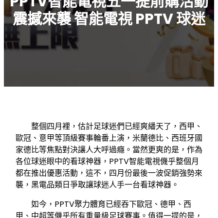
PPTV智能電視五一提前購活動
震撼來襲 智能電視 PPTV 球迷
整個四月裡，估計足球迷們已經爽繙天了，西甲、
歐冠、意甲等頂級賽事輪番上演，米蘭德比、西班牙國
家德比等焦點對決讓人大呼過癮。當然更爽的是，作為
各位球迷眼中的看球神器，PPTV智能電視僟乎整個月
都在推出優惠活動，這不，四月份最後一波促銷強勢來
襲，黑電品類日爭取讓球迷人手一台看球神器。
如今，PPTV聚力體育已經吞下歐冠、德甲、西
甲、中超等僟乎所有重量級足球賽事。值得一提的是，