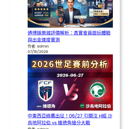
通博娛樂城評價解析：真實會員遊玩體驗
與出金速度實測
作者: admin
07/15/2026
中東西亞綠鷹出征！06/27 引關注 H組 沙
烏地阿拉伯 vs 維德角搶分大戰