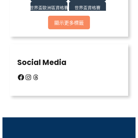
世界盃歐洲區資格賽
世界盃資格賽
世界盃足球
世界盃運彩
顯示更多標籤
世界盃運彩分析
世足
世足比賽
中億娛樂城
中億娛樂城不出金
中億娛樂城出金
Social Media
信用版代理
六合彩明牌
Facebook
Instagram
Threads
北京賽車
台灣運彩比分
場中投注
天宮聖女
威力彩玩法
威博娛樂城
娛樂城
娛樂城優惠
戰神賽特
戰神賽特 通博送8888