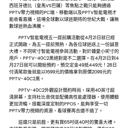
西班牙德比（皇馬VS巴薩）等焦點之戰只能夠通過
PPTV聚力視頻的PC端、移動端以及PPTV智能電視才
能收看直播，這場全球數以球迷期待的世紀大戰，讓無
數球迷熱血沸騰。
PPTV智能電視五一提前購活動從4月21日就已經
正式開啟，為五一提前預熱，為各位球迷送上一份誠意
大禮。不同呎寸智能電視參與活動，對於鍾愛小呎寸的
用戶，PPTV-40C2黑絕對是不二選擇。在4月21日到4
月27日就可以開始預約，預交定金49抵449元！28日
付清尾款後就能以1699元的價格拿到原價2099元的
PPTV-40C2黑。
PPTV-40C2外觀設計簡約時尚，埰用40英寸超
清屏幕，支持杜比音傚並配備高性能處理器，使用體驗
更加流暢。搭載深度定制的PPOS，能夠享受一切
PPTV聚力視頻的資源，看球賽再合適不過了。
這還只是前戲，更有買65吋送40吋的驚喜大禮。