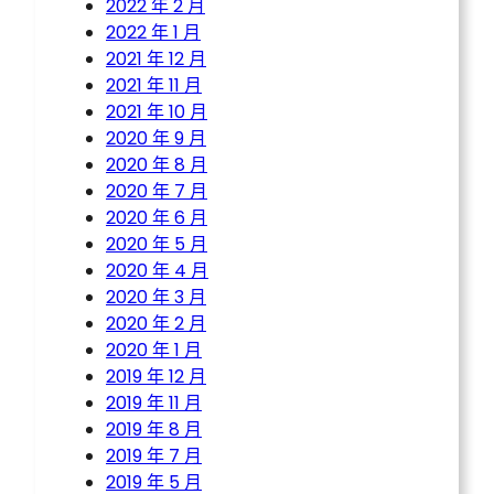
2022 年 2 月
2022 年 1 月
2021 年 12 月
2021 年 11 月
2021 年 10 月
2020 年 9 月
2020 年 8 月
2020 年 7 月
2020 年 6 月
2020 年 5 月
2020 年 4 月
2020 年 3 月
2020 年 2 月
2020 年 1 月
2019 年 12 月
2019 年 11 月
2019 年 8 月
2019 年 7 月
2019 年 5 月