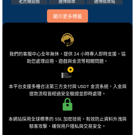
老虎機遊戲
通博娛樂
通博娛樂城
運彩比分
顯示更多標籤
我們的客服中心全年無休，提供 24 小時專人即時支援，協
助您處理註冊、遊戲與金流等相關問題。
本平台支援多種合法第三方支付與 USDT 金流系統，入金與
提款流程皆經過安全驗證並即時處理。
本網站採用全球標準的 SSL 加密技術，有效防止資料外洩與
駭客攻擊，確保用戶隱私與交易安全。