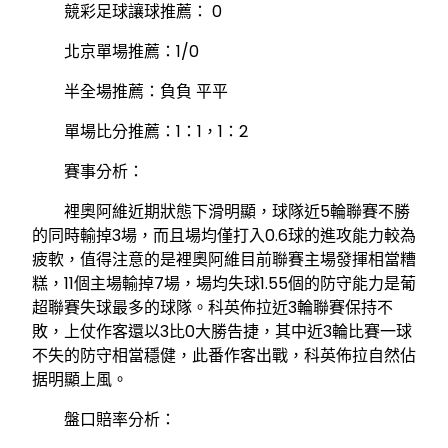
競彩足球讓球推薦： 0
北京單場推薦：1/0
半全場推薦：負負 平平
單場比分推薦：1：1，1：2
賽事分析：
裡奧阿維近期狀態下滑明顯，球隊近5輪聯賽不勝
的同時輸掉3場，而且場均僅打入0.6球的進攻能力較為
疲軟，值得注意的是裡奧阿維目前聯賽主場發揮相當糟
糕，11個主場輸掉7場，場均失球1.55個的防守能力是葡
超聯賽失球最多的球隊。科英佈拉近3輪聯賽保持不
敗，上仗作客還以3比0大勝告捷，其中近3輪比賽一球
不失的防守相當穩健，此番作客出戰，科英佈拉自然佔
据明顯上風。
盤口賠率分析：