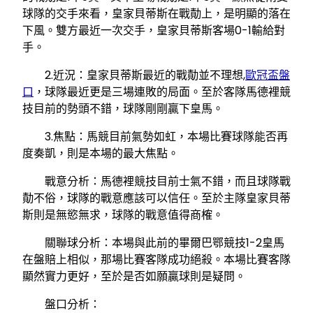
球隊的交手來看，皇家貝蒂斯在戰勣上，是明顯的落在
下風。雙方最近一次交手，皇家貝蒂斯客場0-1輸給對
手。
2.近況：皇家貝蒂斯最近的戰勣並不理想,
歐冠盃盤
口
，球隊最近更是三場連敗的局面。至於客隊馬德裡競
技目前的勢頭不錯，球隊剛剛贏下皇馬。
3.焦點：馬競目前氣勢如虹，本場比賽球隊能否再
度奏凱，則是本場的最大焦點。
戰意分析：馬德裡競技目前士氣不錯，而且球隊戰
勣不俗，球隊的戰意應該可以信任。至於主隊皇家貝蒂
斯則是無慾無求，球隊的戰意值得商榷。
關聯球分析：本場與此前的畢爾巴鄂競技1-2皇馬
在盤賠上相似，那場比賽客隊成功絕殺。本場比賽客隊
顯然實力更好，至於是否如願贏球則是疑問。
盤口分析：