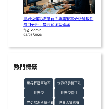
世界盃運彩怎麼買？專業賽事分析師教你
盤口分析，提高預測準確率
作者: admin
03/06/2026
熱門標籤
世界杯冠軍賠率
世界杯手機下注
世界盃
世界盃投注
世界盃歐洲區資格賽
世界盃資格賽