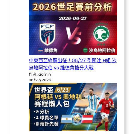
中東西亞綠鷹出征！06/27 引關注 H組 沙
烏地阿拉伯 vs 維德角搶分大戰
作者: admin
06/27/2026