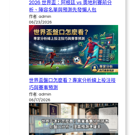
2026 世界盃：阿根廷 vs 奧地利賽前分
析、陣容名單與預測先發懶人包
作者: admin
06/23/2026
世界盃盤口怎麼看？專家分析線上投注技
巧與賽事預測
作者: admin
06/17/2026