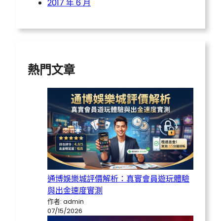
2017 年 6 月
熱門文章
通博娛樂城評價解析：真實會員遊玩體驗
與出金速度實測
作者: admin
07/15/2026