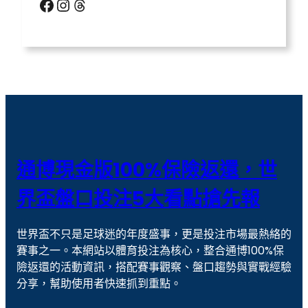
Facebook
Instagram
Threads
北京賽車
台灣運彩比分
場中投注
天宮聖女
威力彩玩法
威博娛樂城
娛樂城
娛樂城優惠
戰神賽特
戰神賽特 通博送8888
撲克 牌
歐冠盃盤口
通博現金版100%保險返還，世
歐冠盃盤口教學
現金版代理
界盃盤口投注5大看點搶先報
線上捕魚機
老虎機
世界盃不只是足球迷的年度盛事，更是投注市場最熱絡的
老虎機攻略
老虎機玩法
賽事之一。本網站以體育投注為核心，整合通博100%保
老虎機遊戲
聚寶財神
險返還的活動資訊，搭配賽事觀察、盤口趨勢與實戰經驗
分享，幫助使用者快速抓到重點。
通博娛樂
通博娛樂城