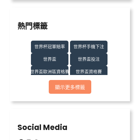
熱門標籤
世界杯冠軍賠率
世界杯手機下注
世界盃
世界盃投注
世界盃歐洲區資格賽
世界盃資格賽
世界盃足球
世界盃運彩
顯示更多標籤
世界盃運彩分析
世足
世足比賽
中億娛樂城
中億娛樂城不出金
中億娛樂城出金
Social Media
信用版代理
六合彩明牌