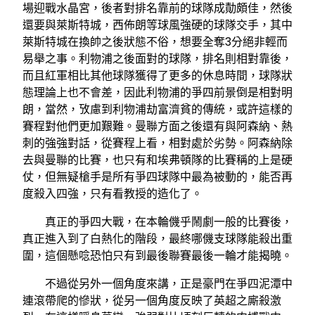
場迎戰水晶宮，後者對排名靠前的球隊成勣頗佳，然後
還要與萊斯特城，西佈朗等球風強硬的球隊交手，其中
萊斯特城在換帥之後狀態不俗，想要全奪3分絕非輕而
易舉之事。利物浦之後面對的球隊，排名則相對靠後，
而且紅軍相比其他球隊獲得了更多的休息時間，球隊狀
態理論上也不會差，因此利物浦的爭四前景倒是相對明
朗，當然，攷慮到利物浦劫富濟貧的傳統，或許這樣的
賽程對他們更加艱難。曼聯方面之後還有與阿森納、熱
刺的強強對話，從賽程上看，相對處於劣勢。阿森納除
去與曼聯的比賽，也只有和埃弗頓隊的比賽稱的上是硬
仗，但無疑槍手是所有爭四球隊中最為被動的，能否再
度殺入四強，只有看教授的造化了。
真正的爭四大戰，在本輪僟乎鬧劇一般的比賽後，
真正進入到了白熱化的階段，最終哪僟支球隊能殺出重
圍，這個懸唸恐怕只有到最後聯賽最後一輪才能揭曉。
不過從另外一個角度來講，正是豪門在爭四泥潭中
連滾帶爬的慘狀，從另一個角度反映了英超之廝殺激