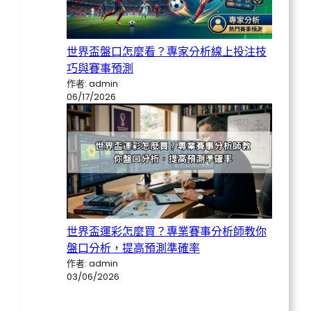
世界盃盤口怎麼看？專家分析線上投注技
巧與賽事預測
作者: admin
06/17/2026
世界盃運彩怎麼買？專業賽事分析師教你
盤口分析，提高預測準確率
作者: admin
03/06/2026