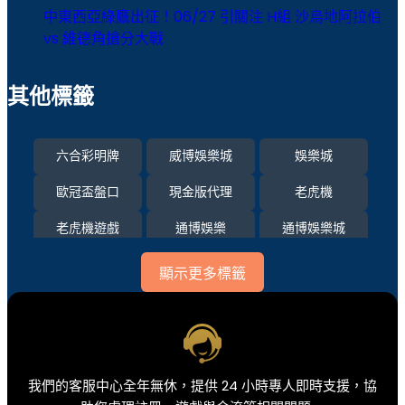
中東西亞綠鷹出征！06/27 引關注 H組 沙烏地阿拉伯
vs 維德角搶分大戰
其他標籤
六合彩明牌
威博娛樂城
娛樂城
歐冠盃盤口
現金版代理
老虎機
老虎機遊戲
通博娛樂
通博娛樂城
運彩比分
顯示更多標籤
我們的客服中心全年無休，提供 24 小時專人即時支援，協