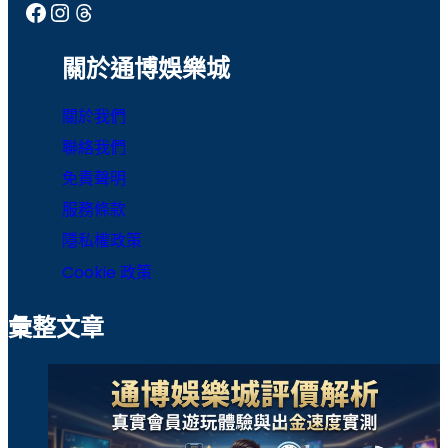
Facebook
Instagram
Threads
運彩
運彩世足
運彩報馬仔
運彩官網
關於通博娛樂城
運彩比分
運彩足球分析
關於我們
魔龍傳奇
聯絡我們
免責聲明
服務條款
隱私權政策
Cookie 政策
彙整文章