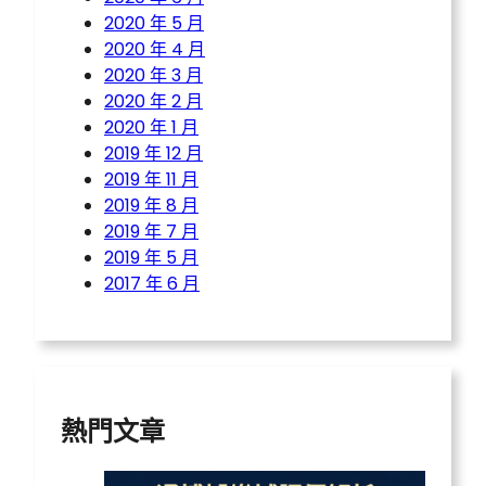
2020 年 5 月
2020 年 4 月
2020 年 3 月
2020 年 2 月
2020 年 1 月
2019 年 12 月
2019 年 11 月
2019 年 8 月
2019 年 7 月
2019 年 5 月
2017 年 6 月
熱門文章