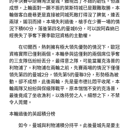
的半決賽中逆轉淘汰曼城，體現出了不錯的韌性。但誰
成想，上輪面對一蹶不振的萊斯特城已是艱難取勝，本
輪做客白鹿巷更是直接被同城死敵打得沒了脾氣，連丟
兩球，鎩羽而掃。本場失利過後，槍手在少賽一場的情
況下積60分，落後第四名的曼城6分，可以說阿森納已
經喪失了爭奪下賽季歐冠資格的主動權。
在切爾西，熱刺擁有極大領先優勢的情況下，歐冠
資格實際已僅剩兩個。本輪參與這僅剩的兩個席位爭奪
的三支隊伍紛紛丟分，最得意之隊，可能當屬克洛普的
利物浦了。利物浦在兩輪之前，先賽兩場的情況下僅僅
領先第四的曼城2分，領先第5的曼聯3分，形勢極為被
動。卻不成想，此後兩輪，先是曼市德比悶平收尾，本
輪兩隊又紛紛與保級隊戰平，原本惴惴不安的克洛普，
最後竟成了坐收漁利，以逸待勞之人。細想之下，不禁
令人莞爾。
本輪過後的英超積分榜
如今，曼城與利物浦積分持平。此後曼城先是要主