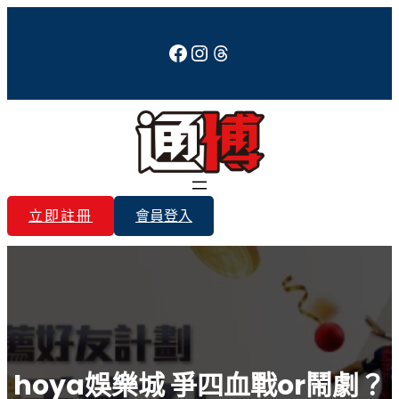
跳
至
Facebook
Instagram
Threads
主
要
內
容
立即註冊
會員登入
hoya娛樂城 爭四血戰or鬧劇？