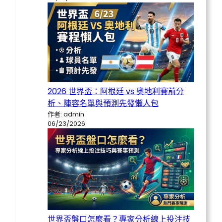
2026 世界盃：阿根廷 vs 奧地利賽前分
析、陣容名單與預測先發懶人包
作者: admin
06/23/2026
世界盃盤口怎麼看？專家分析線上投注技