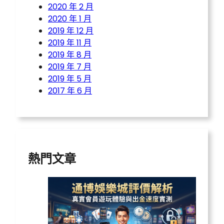
2020 年 2 月
2020 年 1 月
2019 年 12 月
2019 年 11 月
2019 年 8 月
2019 年 7 月
2019 年 5 月
2017 年 6 月
熱門文章