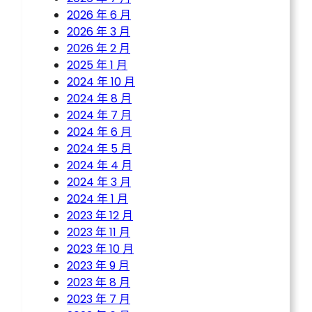
2026 年 6 月
2026 年 3 月
2026 年 2 月
2025 年 1 月
2024 年 10 月
2024 年 8 月
2024 年 7 月
2024 年 6 月
2024 年 5 月
2024 年 4 月
2024 年 3 月
2024 年 1 月
2023 年 12 月
2023 年 11 月
2023 年 10 月
2023 年 9 月
2023 年 8 月
2023 年 7 月