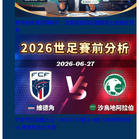
通博娛樂城評價解析：真實會員遊玩體驗與出金速度實
測
中東西亞綠鷹出征！06/27 引關注 H組 沙烏地阿拉伯
vs 維德角搶分大戰