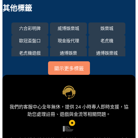
其他標籤
六合彩明牌
威博娛樂城
娛樂城
歐冠盃盤口
現金版代理
老虎機
老虎機遊戲
通博娛樂
通博娛樂城
運彩比分
顯示更多標籤
我們的客服中心全年無休，提供 24 小時專人即時支援，協
助您處理註冊、遊戲與金流等相關問題。