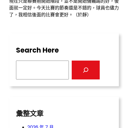
現在只是聯賽剛開始階段，並不是開始僟輪踢的好，後
面就一定好。今天比賽的節奏還是不錯的，球員也儘力
了，我相信後面的比賽會更好。（於靜）
Search Here
S
e
a
r
c
h
彙整文章
2026 年 7 月