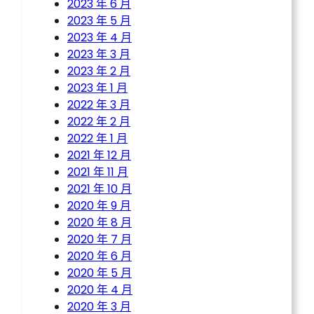
2023 年 6 月
2023 年 5 月
2023 年 4 月
2023 年 3 月
2023 年 2 月
2023 年 1 月
2022 年 3 月
2022 年 2 月
2022 年 1 月
2021 年 12 月
2021 年 11 月
2021 年 10 月
2020 年 9 月
2020 年 8 月
2020 年 7 月
2020 年 6 月
2020 年 5 月
2020 年 4 月
2020 年 3 月