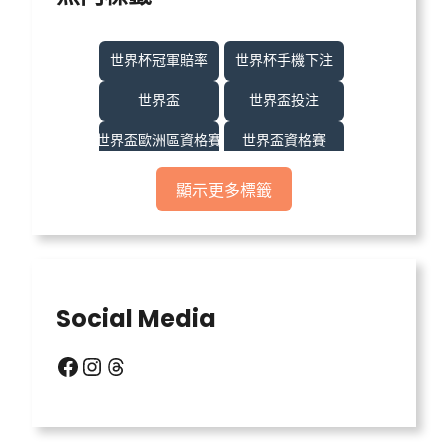
世界杯冠軍賠率
世界杯手機下注
世界盃
世界盃投注
世界盃歐洲區資格賽
世界盃資格賽
世界盃足球
世界盃運彩
顯示更多標籤
世界盃運彩分析
世足
世足比賽
中億娛樂城
中億娛樂城不出金
中億娛樂城出金
Social Media
信用版代理
六合彩明牌
Facebook
Instagram
Threads
北京賽車
台灣運彩比分
場中投注
天宮聖女