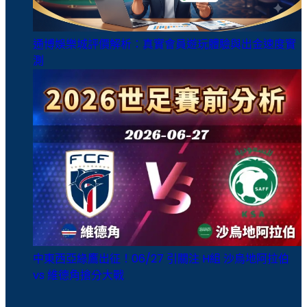
通博娛樂城評價解析：真實會員遊玩體驗與出金速度實
測
中東西亞綠鷹出征！06/27 引關注 H組 沙烏地阿拉伯
vs 維德角搶分大戰