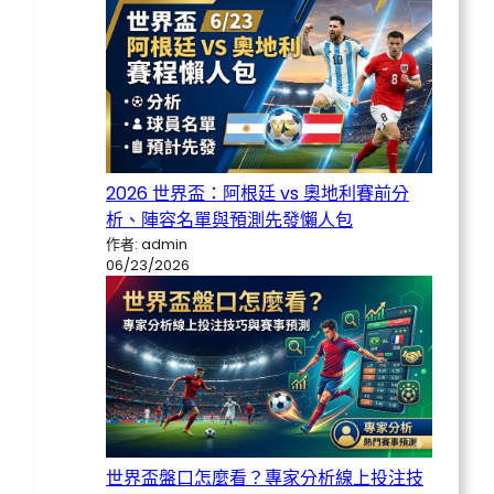
2026 世界盃：阿根廷 vs 奧地利賽前分
析、陣容名單與預測先發懶人包
作者: admin
06/23/2026
世界盃盤口怎麼看？專家分析線上投注技