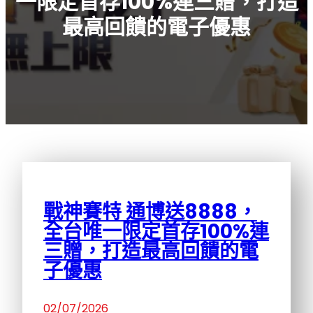
一限定首存100%連三贈，打造
最高回饋的電子優惠
戰神賽特 通博送8888，
全台唯一限定首存100%連
三贈，打造最高回饋的電
子優惠
02/07/2026