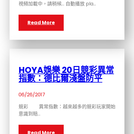
視頻加載中，請稍候… 自動播放 pla…
Read More
HOYA娛樂 20日競彩異常
指數：德比爾淺盤防平
06/26/2017
競彩 異常指數：越來越多的競彩玩家開始
意識到賠…
Read More