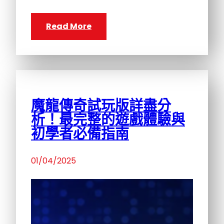
Read More
魔龍傳奇試玩版詳盡分
析！最完整的遊戲體驗與
初學者必備指南
01/04/2025