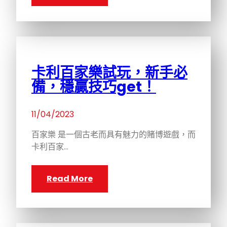
卡利百家樂試玩，新手必
備，穩贏技巧get！
11/04/2023
百家樂 是一個古老而具有魅力的賭博遊戲，而
卡利百家…
Read More