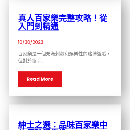
真人百家樂完整攻略！從
入門到精通
10/30/2023
百家樂是一個充滿刺激和娛樂性的賭博遊戲，
但對於新手…
Read More
紳士之選：品味百家樂中