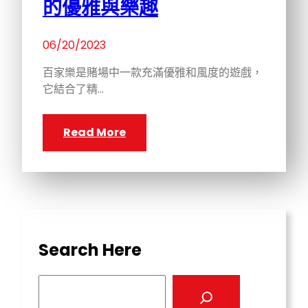
的優雅與樂趣
06/20/2023
百家樂是賭場中一款充滿優雅和風度的遊戲，
它結合了精…
Read More
Search Here
S
e