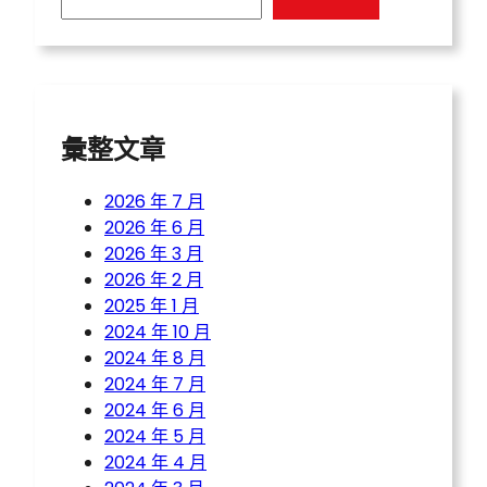
a
r
c
h
彙整文章
2026 年 7 月
2026 年 6 月
2026 年 3 月
2026 年 2 月
2025 年 1 月
2024 年 10 月
2024 年 8 月
2024 年 7 月
2024 年 6 月
2024 年 5 月
2024 年 4 月