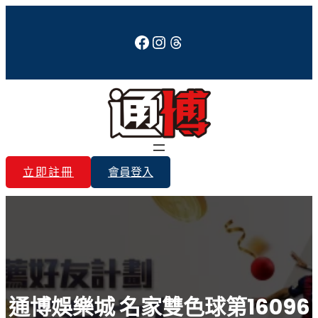
跳
至
Facebook
Instagram
Threads
主
要
內
容
立即註冊
會員登入
通博娛樂城 名家雙色球第16096