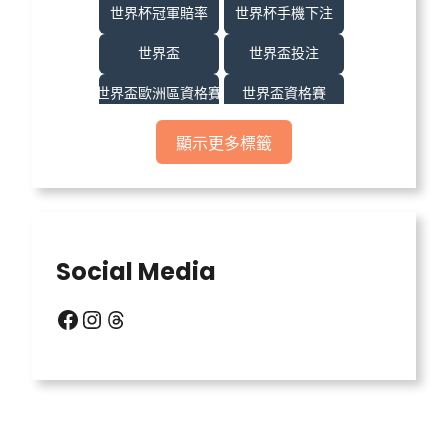
世界杯冠軍賠率
世界杯手機下注
世界盃
世界盃投注
世界盃歐洲區資格賽
世界盃資格賽
世界盃足球
世界盃運彩
顯示更多標籤
世界盃運彩分析
世足
世足比賽
中億娛樂城
中億娛樂城不出金
中億娛樂城出金
Social Media
信用版代理
六合彩明牌
Facebook
Instagram
Threads
北京賽車
台灣運彩比分
場中投注
天宮聖女
威力彩玩法
威博娛樂城