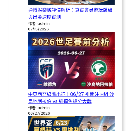
通博娛樂城評價解析：真實會員遊玩體驗
與出金速度實測
作者: admin
07/15/2026
中東西亞綠鷹出征！06/27 引關注 H組 沙
烏地阿拉伯 vs 維德角搶分大戰
作者: admin
06/27/2026