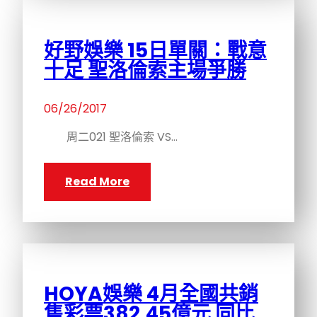
好野娛樂 15日單關：戰意
十足 聖洛倫索主場爭勝
06/26/2017
周二021 聖洛倫索 VS…
Read More
HOYA娛樂 4月全國共銷
售彩票382.45億元 同比