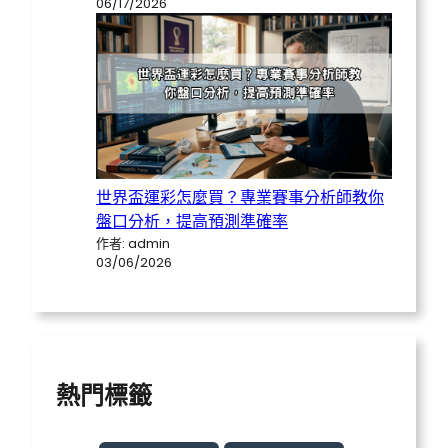
06/17/2026
世界盃運彩怎麼買？專業賽事分析師教你
盤口分析，提高預測準確率
作者: admin
03/06/2026
熱門標籤