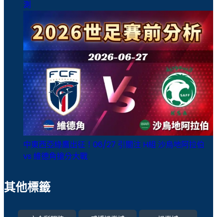
測
中東西亞綠鷹出征！06/27 引關注 H組 沙烏地阿拉伯
vs 維德角搶分大戰
其他標籤