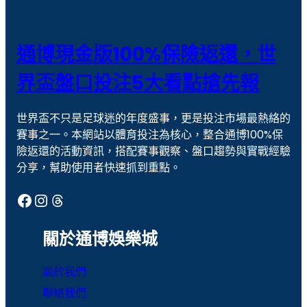
戰神賽特
戰神賽特 通博送8888
撲克 牌
歐冠盃盤口
通博現金版100%保險返還，世
歐冠盃盤口教學
現金版代理
界盃盤口投注5大看點搶先報
線上捕魚機
老虎機
世界盃不只是足球迷的年度盛事，更是投注市場最熱絡的
老虎機攻略
老虎機玩法
賽事之一。本網站以體育投注為核心，整合通博100%保
老虎機遊戲
聚寶財神
險返還的活動資訊，搭配賽事觀察、盤口趨勢與實戰經驗
分享，幫助使用者快速抓到重點。
通博娛樂
通博娛樂城
Facebook
Instagram
Threads
運彩
運彩世足
運彩報馬仔
運彩官網
關於通博娛樂城
運彩比分
運彩足球分析
關於我們
魔龍傳奇
聯絡我們