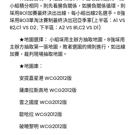
小組積分相同，則先看勝負關係，如勝負關係循環，則
埰用BO1加賽最終決出出線，每小組出線2名選手。8強
埰用BO3單淘汰賽制最終決出冠亞季軍(上半區：A1 VS
B2,C1 VS D2 ; 下半區：A2 VS B1,C2 VS D1)
★地圖選擇： 小組埰用主辦方抽取地圖，8強埰用
主辦方抽取第一張地圖，敗者選圖的規則進行，如出線
加賽，裁判現場抽取地圖。
★地圖庫：
安提嘉星港 WCG2012版
薩庫拉斯高地 WCG2012版
雲之國度 WCG2012版
歐哈拉 WCG2012版
破曉黎明 WCG2012版