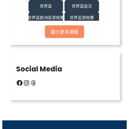
世界盃
世界盃投注
世界盃歐洲區資格賽
世界盃資格賽
世界盃足球
世界盃運彩
顯示更多標籤
世界盃運彩分析
世足
世足比賽
中億娛樂城
中億娛樂城不出金
中億娛樂城出金
Social Media
信用版代理
六合彩明牌
Facebook
Instagram
Threads
北京賽車
台灣運彩比分
場中投注
天宮聖女
威力彩玩法
威博娛樂城
娛樂城
娛樂城優惠