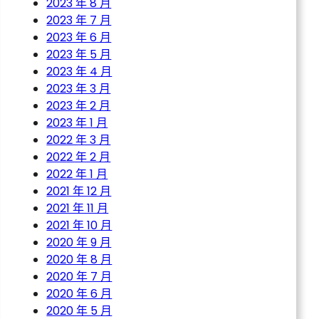
2023 年 8 月
2023 年 7 月
2023 年 6 月
2023 年 5 月
2023 年 4 月
2023 年 3 月
2023 年 2 月
2023 年 1 月
2022 年 3 月
2022 年 2 月
2022 年 1 月
2021 年 12 月
2021 年 11 月
2021 年 10 月
2020 年 9 月
2020 年 8 月
2020 年 7 月
2020 年 6 月
2020 年 5 月