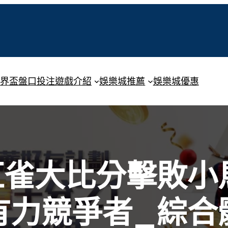
界盃盤口投注
遊戲介紹
娛樂城推薦
娛樂城優惠
L紅雀大比分擊敗小
有力競爭者_綜合