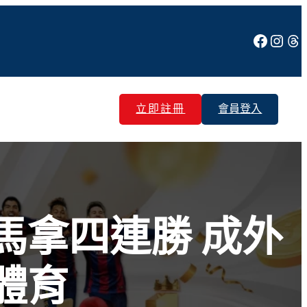
Facebook
Instagram
Threads
立即註冊
會員登入
馬拿四連勝 成外
體育