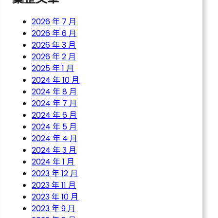
2026 年 7 月
2026 年 6 月
2026 年 3 月
2026 年 2 月
2025 年 1 月
2024 年 10 月
2024 年 8 月
2024 年 7 月
2024 年 6 月
2024 年 5 月
2024 年 4 月
2024 年 3 月
2024 年 1 月
2023 年 12 月
2023 年 11 月
2023 年 10 月
2023 年 9 月