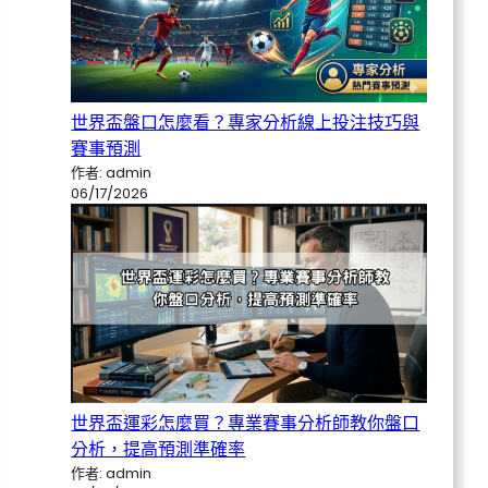
世界盃盤口怎麼看？專家分析線上投注技巧與
賽事預測
作者: admin
06/17/2026
世界盃運彩怎麼買？專業賽事分析師教你盤口
分析，提高預測準確率
作者: admin