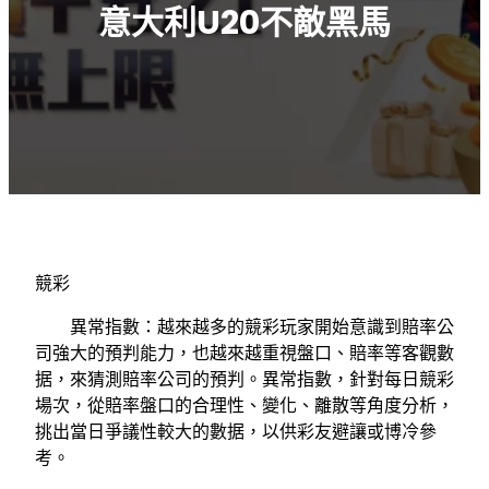
意大利U20不敵黑馬
競彩
異常指數：越來越多的競彩玩家開始意識到賠率公
司強大的預判能力，也越來越重視盤口、賠率等客觀數
据，來猜測賠率公司的預判。異常指數，針對每日競彩
場次，從賠率盤口的合理性、變化、離散等角度分析，
挑出當日爭議性較大的數据，以供彩友避讓或博冷參
考。