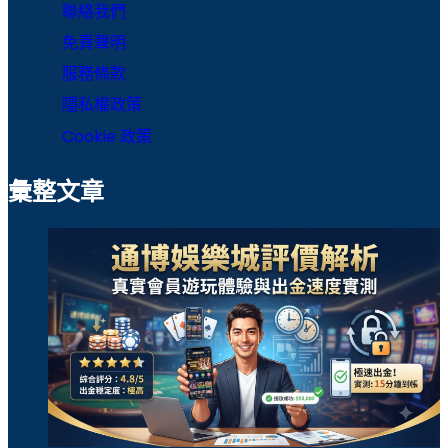
聯絡我們
免責聲明
服務條款
隱私權政策
Cookie 政策
彙整文章