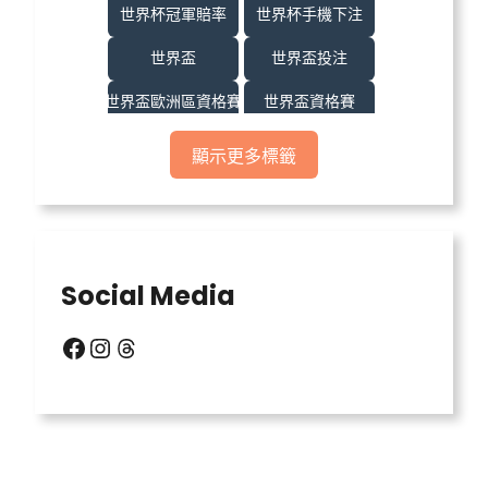
世界杯冠軍賠率
世界杯手機下注
世界盃
世界盃投注
世界盃歐洲區資格賽
世界盃資格賽
世界盃足球
世界盃運彩
顯示更多標籤
世界盃運彩分析
世足
世足比賽
中億娛樂城
中億娛樂城不出金
中億娛樂城出金
Social Media
信用版代理
六合彩明牌
Facebook
Instagram
Threads
北京賽車
台灣運彩比分
場中投注
天宮聖女
威力彩玩法
威博娛樂城