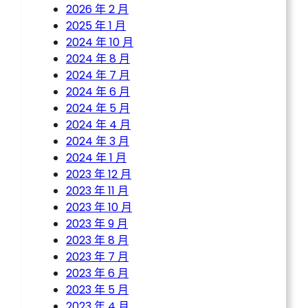
2026 年 2 月
2025 年 1 月
2024 年 10 月
2024 年 8 月
2024 年 7 月
2024 年 6 月
2024 年 5 月
2024 年 4 月
2024 年 3 月
2024 年 1 月
2023 年 12 月
2023 年 11 月
2023 年 10 月
2023 年 9 月
2023 年 8 月
2023 年 7 月
2023 年 6 月
2023 年 5 月
2023 年 4 月