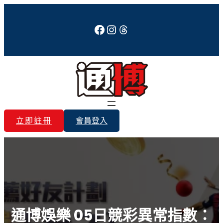
跳
至
Facebook
Instagram
Threads
主
要
內
容
立即註冊
會員登入
通博娛樂 05日競彩異常指數：