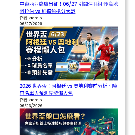
中東西亞綠鷹出征！06/27 引關注 H組 沙烏地
阿拉伯 vs 維德角搶分大戰
作者: admin
06/27/2026
2026 世界盃：阿根廷 vs 奧地利賽前分析、陣
容名單與預測先發懶人包
作者: admin
06/23/2026