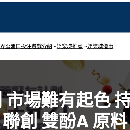
界盃盤口投注
遊戲介紹
娛樂城推薦
娛樂城優惠
創 市場難有起色 
聯創 雙酚A 原料