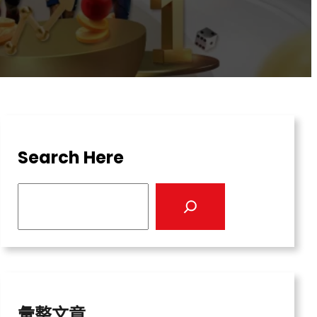
Search Here
S
e
a
r
c
h
彙整文章