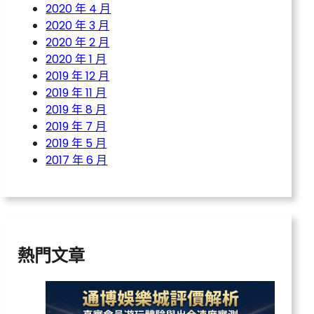
2020 年 4 月
2020 年 3 月
2020 年 2 月
2020 年 1 月
2019 年 12 月
2019 年 11 月
2019 年 8 月
2019 年 7 月
2019 年 5 月
2017 年 6 月
熱門文章