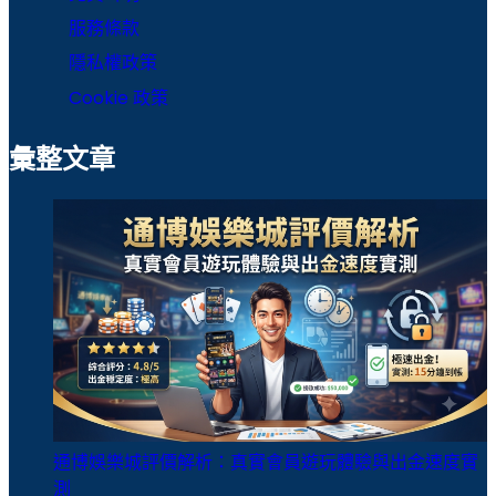
服務條款
隱私權政策
Cookie 政策
彙整文章
通博娛樂城評價解析：真實會員遊玩體驗與出金速度實
測