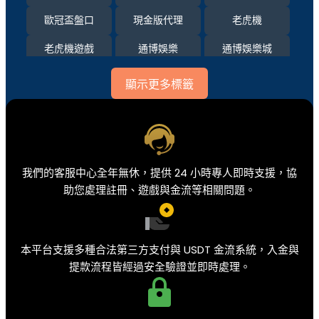
歐冠盃盤口
現金版代理
老虎機
老虎機遊戲
通博娛樂
通博娛樂城
運彩比分
顯示更多標籤
我們的客服中心全年無休，提供 24 小時專人即時支援，協
助您處理註冊、遊戲與金流等相關問題。
本平台支援多種合法第三方支付與 USDT 金流系統，入金與
提款流程皆經過安全驗證並即時處理。