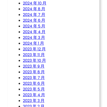
2024 年 10 月
2024 年 8 月
2024 年 7 月
2024 年 6 月
2024 年 5 月
2024 年 4 月
2024 年 3 月
2024 年 1 月
2023 年 12 月
2023 年 11 月
2023 年 10 月
2023 年 9 月
2023 年 8 月
2023 年 7 月
2023 年 6 月
2023 年 5 月
2023 年 4 月
2023 年 3 月
2023 年 2 月