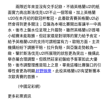
兩隊近年來並沒有交手記錄，不過英格蘭U21的紙
面實力高出斯洛伐克U21不止一個等級，加上英格蘭
U20在本月初的歐冠杯奪冠，此番歐青賽英格蘭U21必
然會得到更多關注；亞盤為本場比賽開出客讓半一中高
水，後市上盤水位呈現上升趨勢，雖然英格蘭U21首場
小組賽未能取勝，但莊家還是對球隊的實力給予肯定，
給予英格蘭U21的支持可謂相當有力。歐賠方面，主流
機搆紛紛下調勝平賠，拉升負賠，與亞盤走勢較為一
緻，鑒於斯洛伐克U21所展現的狀態更為突出，機搆此
舉亦屬合理調整。但既然莊家初盤給予客軍如此大優
勢，後市調整理應是阻上之意，畢竟這種比賽盤口的引
導性會更為明顯,
好野娛樂
，此役英格蘭U21有望斬獲本
次歐青賽的首勝。
（中國足彩網）
更多彩票資訊