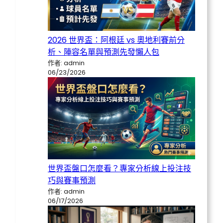
2026 世界盃：阿根廷 vs 奧地利賽前分
析、陣容名單與預測先發懶人包
作者: admin
06/23/2026
世界盃盤口怎麼看？專家分析線上投注技
巧與賽事預測
作者: admin
06/17/2026