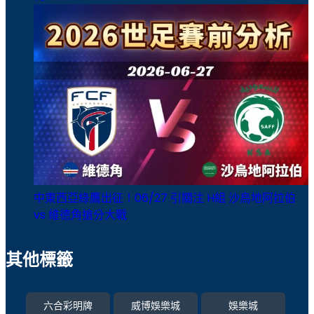
中東西亞綠鷹出征！06/27 引關注 H組 沙烏地阿拉伯
vs 維德角搶分大戰
其他標籤
六合彩明牌
威博娛樂城
娛樂城