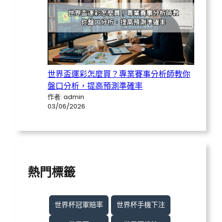
世界盃運彩怎麼買？專業賽事分析師教你
盤口分析，提高預測準確率
作者: admin
03/06/2026
熱門標籤
世界杯冠軍賠率
世界杯手機下注