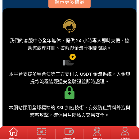
顯示更多標籤
我們的客服中心全年無休，提供 24 小時專人即時支援，協
助您處理註冊、遊戲與金流等相關問題。
本平台支援多種合法第三方支付與 USDT 金流系統，入金與
提款流程皆經過安全驗證並即時處理。
本網站採用全球標準的 SSL 加密技術，有效防止資料外洩與
駭客攻擊，確保用戶隱私與交易安全。