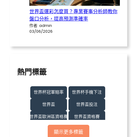
世界盃運彩怎麼買？專業賽事分析師教你
盤口分析，提高預測準確率
作者: admin
03/06/2026
熱門標籤
世界杯冠軍賠率
世界杯手機下注
世界盃
世界盃投注
世界盃歐洲區資格賽
世界盃資格賽
世界盃足球
世界盃運彩
顯示更多標籤