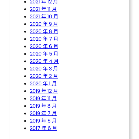
2021 年 12 月
2021 年 11 月
2021 年 10 月
2020 年 9 月
2020 年 8 月
2020 年 7 月
2020 年 6 月
2020 年 5 月
2020 年 4 月
2020 年 3 月
2020 年 2 月
2020 年 1 月
2019 年 12 月
2019 年 11 月
2019 年 8 月
2019 年 7 月
2019 年 5 月
2017 年 6 月