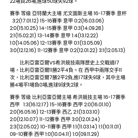
22場負26場,進球50球失92球。
賽季 等級 亞特蘭大主場 尤文圖斯主場 16-17賽季 意杯
3:2(17.01.12) 15-16賽季 意甲 0:2(16.03.06)
2:0(15.10.25) 14-15賽季 意甲 0:3(14.09.28)
2:1(15.02.21) 13-14賽季 意甲 1:4(13.12.22)
1:0(14.05.06) 12-13賽季 意甲 0:1(13.05.09)
3:0(12.12.16) 11-12賽季 意甲 0:2(12.01.22) 3:1(12.05.13)
比利亞雷亞爾VS希洪競技兩隊歷史上交戰過17
場，比利亞雷亞爾11勝2平4負。在 西甲中兩隊交手11
次，比利亞雷亞爾7勝2平2負,進17球失9球，其中主場
勝4場平1場負0場,進球9球失2球。
賽季 等級 比利亞雷亞爾主場 希洪競技主場 16-17賽季
西甲 1:3(16.12.17) 15-16賽季 西甲 2:0(16.01.10)
2:0(16.05.16) 12-13賽季 西乙 2:1(13.03.10)
2:0(12.10.07) 11-12賽季 西甲 3:0(12.01.24)
2:3(12.05.02) 10-11賽季 西甲 1:1(11.03.14) 1:1(10.11.01)
09-10賽季 西甲 1:0(10.04.11) 1:0(09.11.29)