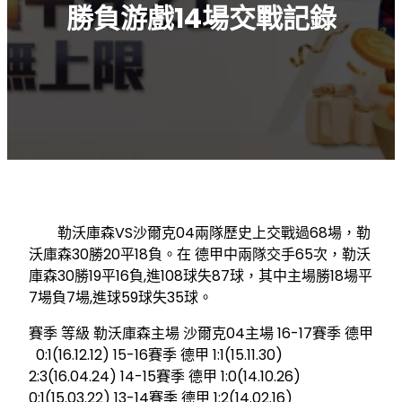
勝負游戲14場交戰記錄
勒沃庫森VS沙爾克04兩隊歷史上交戰過68場，勒
沃庫森30勝20平18負。在 德甲中兩隊交手65次，勒沃
庫森30勝19平16負,進108球失87球，其中主場勝18場平
7場負7場,進球59球失35球。
賽季 等級 勒沃庫森主場 沙爾克04主場 16-17賽季 德甲
0:1(16.12.12) 15-16賽季 德甲 1:1(15.11.30)
2:3(16.04.24) 14-15賽季 德甲 1:0(14.10.26)
0:1(15.03.22) 13-14賽季 德甲 1:2(14.02.16)