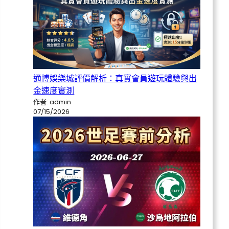
通博娛樂城評價解析：真實會員遊玩體驗與出
金速度實測
作者: admin
07/15/2026