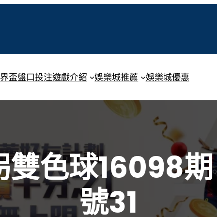
界盃盤口投注
遊戲介紹
娛樂城推薦
娛樂城優惠
拐雙色球16098
號31