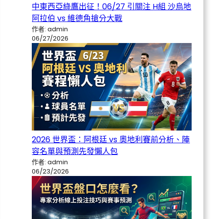
中東西亞綠鷹出征！06/27 引關注 H組 沙烏地
阿拉伯 vs 維德角搶分大戰
作者: admin
06/27/2026
2026 世界盃：阿根廷 vs 奧地利賽前分析、陣
容名單與預測先發懶人包
作者: admin
06/23/2026