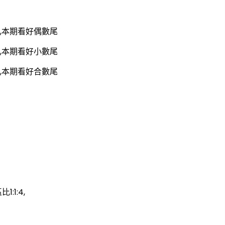
本期看好偶數尾
本期看好小數尾
本期看好合數尾
1:4,