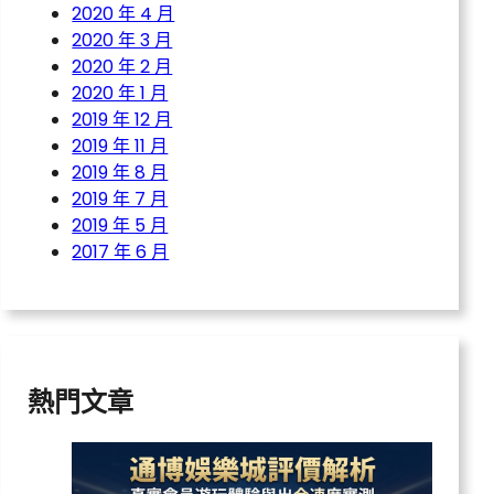
2020 年 4 月
2020 年 3 月
2020 年 2 月
2020 年 1 月
2019 年 12 月
2019 年 11 月
2019 年 8 月
2019 年 7 月
2019 年 5 月
2017 年 6 月
熱門文章