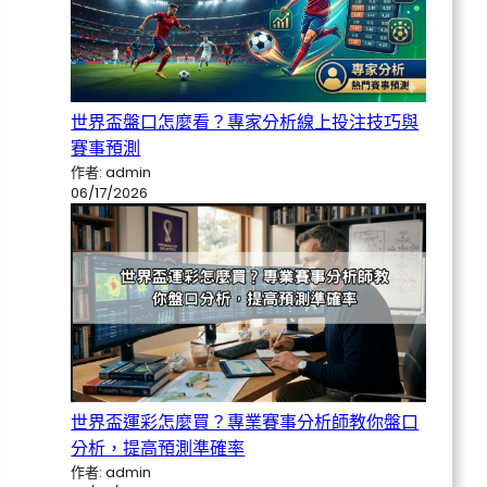
世界盃盤口怎麼看？專家分析線上投注技巧與
賽事預測
作者: admin
06/17/2026
世界盃運彩怎麼買？專業賽事分析師教你盤口
分析，提高預測準確率
作者: admin