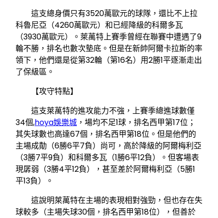
這支總身價只有3520萬歐元的球隊，還比不上拉
科魯尼亞（4260萬歐元）和已經降級的科爾多瓦
（3930萬歐元）。萊萬特上賽季曾經在聯賽中遭遇了9
輪不勝，排名也數次墊底。但是在新帥阿爾卡拉斯的率
領下，他們還是從第32輪（第16名）用2勝1平逐漸走出
了保級區。
【攻守特點】
這支萊萬特的進攻能力不強，上賽季總進球數僅
34個,
hoya娛樂城
，場均不足1球，排名西甲第17位；
其失球數也高達67個，排名西甲第18位。但是他們的
主場成勣（6勝6平7負）尚可，高於降級的阿爾梅利亞
（3勝7平9負）和科爾多瓦（1勝6平12負）。但客場表
現孱弱（3勝4平12負），甚至差於阿爾梅利亞（5勝1
平13負）。
這說明萊萬特在主場的表現相對強勁，但也存在失
球較多（主場失球30個，排名西甲第18位），但善於