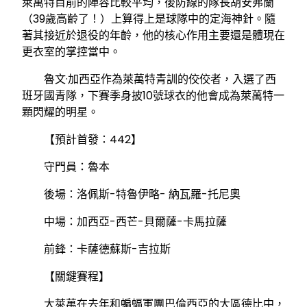
萊萬特目前的陣容比較平均，後防線的隊長胡安弗蘭
（39歲高齡了！）上算得上是球隊中的定海神針。隨
著其接近於退役的年齡，他的核心作用主要還是體現在
更衣室的掌控當中。
魯文·加西亞作為萊萬特青訓的佼佼者，入選了西
班牙國青隊，下賽季身披10號球衣的他會成為萊萬特一
顆閃耀的明星。
【預計首發：442】
守門員：魯本
後場：洛佩斯-特魯伊略- 納瓦羅-托尼奧
中場：加西亞-西芒-貝爾薩-卡馬拉薩
前鋒：卡薩德蘇斯-吉拉斯
【關鍵賽程】
大萊萬在去年和蝙蝠軍團巴倫西亞的大區德比中，