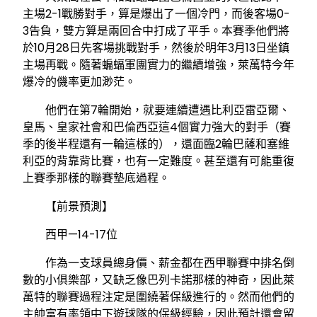
主場2-1戰勝對手，算是爆出了一個冷門，而後客場0-
3告負，雙方算是兩回合中打成了平手。本賽季他們將
於10月28日先客場挑戰對手，然後於明年3月13日坐鎮
主場再戰。隨著蝙蝠軍團實力的繼續增強，萊萬特今年
爆冷的僟率更加渺茫。
他們在第7輪開始，就要連續遭遇比利亞雷亞爾、
皇馬、皇家社會和巴倫西亞這4個實力強大的對手（賽
季的後半程還有一輪這樣的），還面臨2輪巴薩和塞維
利亞的背靠背比賽，也有一定難度。甚至還有可能重復
上賽季那樣的聯賽墊底過程。
【前景預測】
西甲—14-17位
作為一支球員總身價、薪金都在西甲聯賽中排名倒
數的小俱樂部，又缺乏像巴列卡諾那樣的神奇，因此萊
萬特的聯賽過程注定是圍繞著保級進行的。然而他們的
主帥富有率領中下遊球隊的保級經驗，因此預計還會留