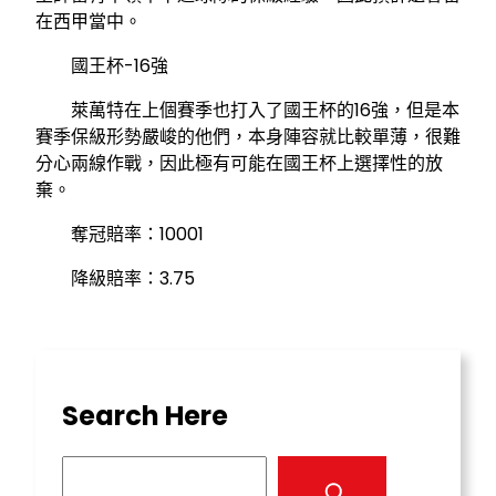
在西甲當中。
國王杯-16強
萊萬特在上個賽季也打入了國王杯的16強，但是本
賽季保級形勢嚴峻的他們，本身陣容就比較單薄，很難
分心兩線作戰，因此極有可能在國王杯上選擇性的放
棄。
奪冠賠率：10001
降級賠率：3.75
Search Here
S
e