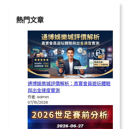
熱門文章
通博娛樂城評價解析：真實會員遊玩體驗
與出金速度實測
作者: admin
07/15/2026