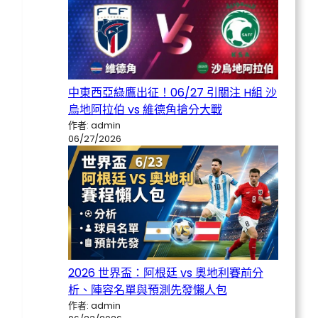
中東西亞綠鷹出征！06/27 引關注 H組 沙
烏地阿拉伯 vs 維德角搶分大戰
作者: admin
06/27/2026
2026 世界盃：阿根廷 vs 奧地利賽前分
析、陣容名單與預測先發懶人包
作者: admin