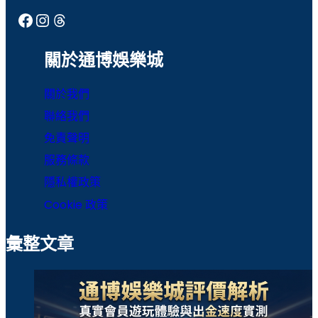
Facebook
Instagram
Threads
運彩
運彩世足
運彩報馬仔
運彩官網
關於通博娛樂城
運彩比分
運彩足球分析
關於我們
魔龍傳奇
聯絡我們
免責聲明
服務條款
隱私權政策
Cookie 政策
彙整文章