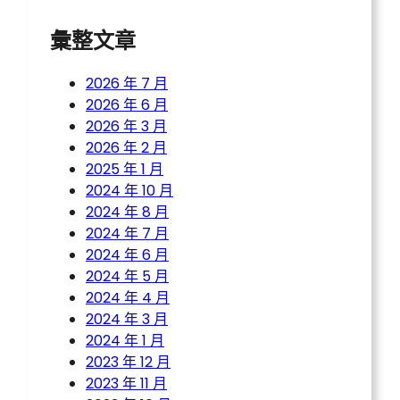
彙整文章
2026 年 7 月
2026 年 6 月
2026 年 3 月
2026 年 2 月
2025 年 1 月
2024 年 10 月
2024 年 8 月
2024 年 7 月
2024 年 6 月
2024 年 5 月
2024 年 4 月
2024 年 3 月
2024 年 1 月
2023 年 12 月
2023 年 11 月