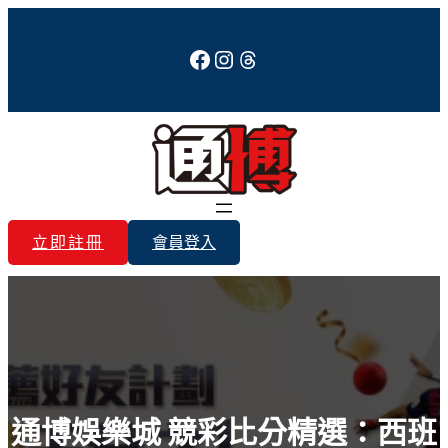
跳
至
Facebook
Instagram
Threads
主
要
內
容
立即註冊
會員登入
通博娛樂城 競彩比分精選：西班