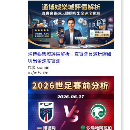
通博娛樂城評價解析：真實會員遊玩體驗
與出金速度實測
作者: admin
07/15/2026