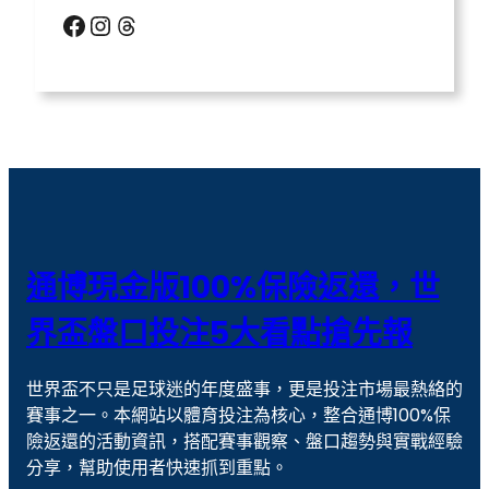
Facebook
Instagram
Threads
北京賽車
台灣運彩比分
場中投注
天宮聖女
威力彩玩法
威博娛樂城
娛樂城
娛樂城優惠
戰神賽特
戰神賽特 通博送8888
撲克 牌
歐冠盃盤口
通博現金版100%保險返還，世
歐冠盃盤口教學
現金版代理
界盃盤口投注5大看點搶先報
線上捕魚機
老虎機
世界盃不只是足球迷的年度盛事，更是投注市場最熱絡的
老虎機攻略
老虎機玩法
賽事之一。本網站以體育投注為核心，整合通博100%保
老虎機遊戲
聚寶財神
險返還的活動資訊，搭配賽事觀察、盤口趨勢與實戰經驗
分享，幫助使用者快速抓到重點。
通博娛樂
通博娛樂城