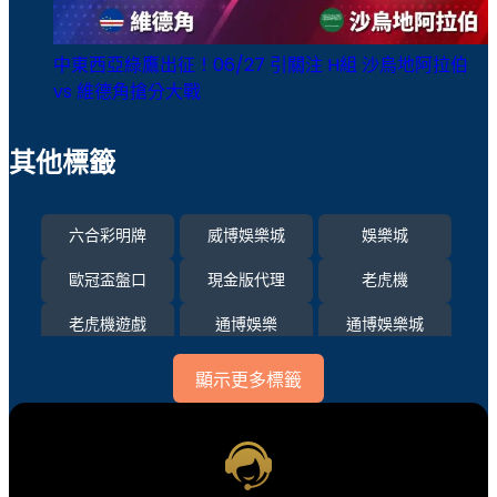
中東西亞綠鷹出征！06/27 引關注 H組 沙烏地阿拉伯
vs 維德角搶分大戰
其他標籤
六合彩明牌
威博娛樂城
娛樂城
歐冠盃盤口
現金版代理
老虎機
老虎機遊戲
通博娛樂
通博娛樂城
運彩比分
顯示更多標籤