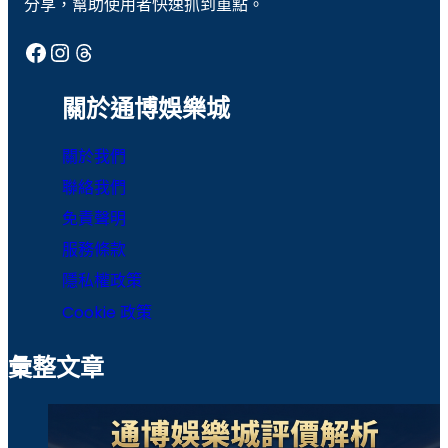
分享，幫助使用者快速抓到重點。
通博娛樂
通博娛樂城
Facebook
Instagram
Threads
運彩
運彩世足
運彩報馬仔
運彩官網
關於通博娛樂城
運彩比分
運彩足球分析
關於我們
魔龍傳奇
聯絡我們
免責聲明
服務條款
隱私權政策
Cookie 政策
彙整文章