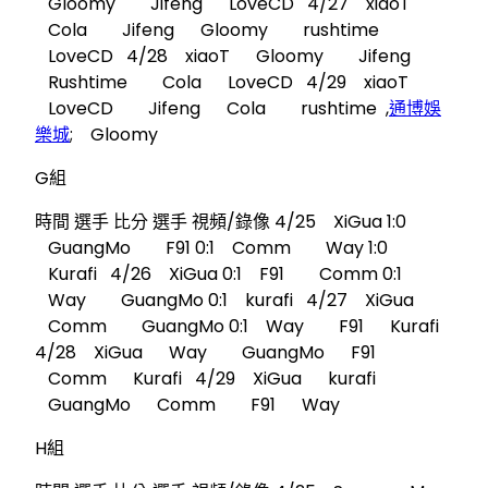
Gloomy Jifeng LoveCD 4/27 xiaoT
Cola Jifeng Gloomy rushtime
LoveCD 4/28 xiaoT Gloomy Jifeng
Rushtime Cola LoveCD 4/29 xiaoT
LoveCD Jifeng Cola rushtime ,
通博娛
樂城
; Gloomy
G組
時間 選手 比分 選手 視頻/錄像 4/25 XiGua 1:0
GuangMo F91 0:1 Comm Way 1:0
Kurafi 4/26 XiGua 0:1 F91 Comm 0:1
Way GuangMo 0:1 kurafi 4/27 XiGua
Comm GuangMo 0:1 Way F91 Kurafi
4/28 XiGua Way GuangMo F91
Comm Kurafi 4/29 XiGua kurafi
GuangMo Comm F91 Way
H組