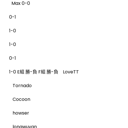
Max 0-0
0-1
1-0
1-0
0-1
1-0 E組 勝-負 F組 勝-負 LoveTT
Tornado
Cocoon
howser
longwuyan