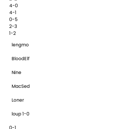
4-0
4-1
0-5
2-3
1-2
lengmo
BloodElf
Nine
MacSed
Loner
loup 1-0
0-1