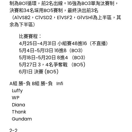
制為BO1循環，前2名出線。16強為BO3單淘汰賽制，
決賽和34名埰用BO5賽制，最終決出前3名
（A1VSB2，C1VSD2，E1VSF2，G1VSH1為上半區，其
余為下半區）
比賽賽程：
4月25日~4月31日 小組賽48進16（不直播）
5月4日~5月13日 16進8（BO3）
5月18日~5月20日 8進4 （BO3）
5月27日 3，4名爭奪戰 （BO5)
6月1日 決賽 (BO5)
A組 勝-負 B組 勝-負 Infi
Luffy
WP
Diana
Thank
Gundam
2-2