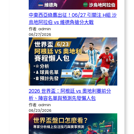
中東西亞綠鷹出征！06/27 引關注 H組 沙
烏地阿拉伯 vs 維德角搶分大戰
作者: admin
06/27/2026
2026 世界盃：阿根廷 vs 奧地利賽前分
析、陣容名單與預測先發懶人包
作者: admin
06/23/2026