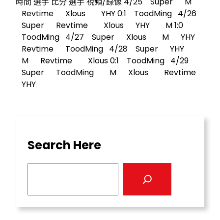
時間 選手 比分 選手 視頻/錄像 4/25 Super M
Revtime Xlous YHY 0:1 ToodMing 4/26
Super Revtime Xlous YHY M 1:0
ToodMing 4/27 Super Xlous M YHY
Revtime ToodMing 4/28 Super YHY
M Revtime Xlous 0:1 ToodMing 4/29
Super ToodMing M Xlous Revtime
YHY
Search Here
S
e
a
r
c