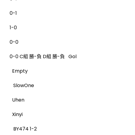
0-1
1-0
0-0
0-0 C組 勝-負 D組 勝-負 Gol
Empty
SlowOne
Uhen
Xinyi
BY474 1-2