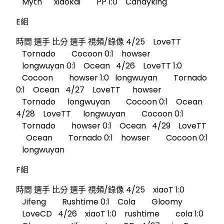
Myth xiaokai PP 1:0 Candyking
E組
時間 選手 比分 選手 視頻/錄像 4/25 LoveTT
Tornado Cocoon 0:1 howser
longwuyan 0:1 Ocean 4/26 LoveTT 1:0
Cocoon howser 1:0 longwuyan Tornado
0:1 Ocean 4/27 LoveTT howser
Tornado longwuyan Cocoon 0:1 Ocean
4/28 LoveTT longwuyan Cocoon 0:1
Tornado howser 0:1 Ocean 4/29 LoveTT
Ocean Tornado 0:1 howser Cocoon 0:1
longwuyan
F組
時間 選手 比分 選手 視頻/錄像 4/25 xiaoT 1:0
Jifeng Rushtime 0:1 Cola Gloomy
LoveCD 4/26 xiaoT 1:0 rushtime cola 1:0