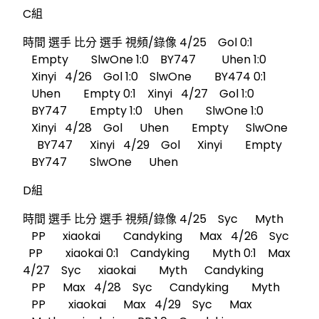
C組
時間 選手 比分 選手 視頻/錄像 4/25 Gol 0:1
Empty SlwOne 1:0 BY747 Uhen 1:0
Xinyi 4/26 Gol 1:0 SlwOne BY474 0:1
Uhen Empty 0:1 Xinyi 4/27 Gol 1:0
BY747 Empty 1:0 Uhen SlwOne 1:0
Xinyi 4/28 Gol Uhen Empty SlwOne
BY747 Xinyi 4/29 Gol Xinyi Empty
BY747 SlwOne Uhen
D組
時間 選手 比分 選手 視頻/錄像 4/25 Syc Myth
PP xiaokai Candyking Max 4/26 Syc
PP xiaokai 0:1 Candyking Myth 0:1 Max
4/27 Syc xiaokai Myth Candyking
PP Max 4/28 Syc Candyking Myth
PP xiaokai Max 4/29 Syc Max