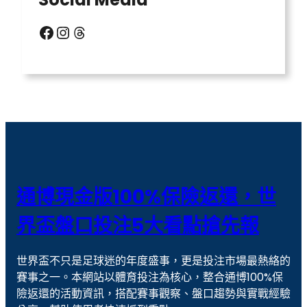
信用版代理
六合彩明牌
Facebook
Instagram
Threads
北京賽車
台灣運彩比分
場中投注
天宮聖女
威力彩玩法
威博娛樂城
娛樂城
娛樂城優惠
戰神賽特
戰神賽特 通博送8888
撲克 牌
歐冠盃盤口
通博現金版100%保險返還，世
歐冠盃盤口教學
現金版代理
界盃盤口投注5大看點搶先報
線上捕魚機
老虎機
世界盃不只是足球迷的年度盛事，更是投注市場最熱絡的
老虎機攻略
老虎機玩法
賽事之一。本網站以體育投注為核心，整合通博100%保
老虎機遊戲
聚寶財神
險返還的活動資訊，搭配賽事觀察、盤口趨勢與實戰經驗