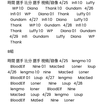
時間 選手 比分 選手 視頻/錄像 4/25 Infi 1:0 Luffy
WP 1:0 Diana Thank 1:0 Gundam 4/26
Infi 0:1 WP Diana 0:1 Thank Luffy 0:1
Gundam 4/27 Infi 1:0 Diana Luffy 1:0
Thank WP 1:0 Gundam 4/28 Infi 1:0
Thank Luffy 1:0 WP Diana 0:1 Gundam
4/29 Infi Gundam Luffy Diana WP
Thank
B組
時間 選手 比分 選手 視頻/錄像 4/25 lengmo 1:0
BloodElf Nine 0:1 MacSed Loner loup
4/26 lengmo 1:0 nine MacSed Loner
BloodElf 0:1 Loup 4/27 lengmo MacSed
BloodElf Loner Nine Loup 4/28
lengmo loner BloodElf Nine
MacSed Loup 4/29 lengmo Loup
BloodElf MaSed Nine Loner