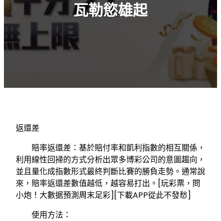
瓦勒慾雄起
返還差
賠率返還差：基於賠付率和凱利指數的相互關係，
利用線性回掃的方式分析出眾多博彩公司的意圖趨向，
並且量化成指數形式最終判斷比賽的勝負走勢。通常說
來，賠率返還差數值越低，越容易打出。[玩彩票，問
小炮！大數据預測周末足彩][下載APP從此不發愁]
使用方法：