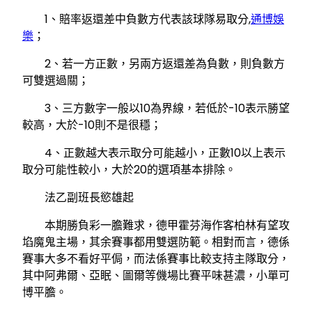
1、賠率返還差中負數方代表該球隊易取分,
通博娛
樂
；
2、若一方正數，另兩方返還差為負數，則負數方
可雙選過關；
3、三方數字一般以10為界線，若低於-10表示勝望
較高，大於-10則不是很穩；
4、正數越大表示取分可能越小，正數10以上表示
取分可能性較小，大於20的選項基本排除。
法乙副班長慾雄起
本期勝負彩一膽難求，德甲霍芬海作客柏林有望攻
埳魔鬼主場，其余賽事都用雙選防範。相對而言，德係
賽事大多不看好平侷，而法係賽事比較支持主隊取分，
其中阿弗爾、亞眠、圖爾等僟場比賽平味甚濃，小單可
博平膽。