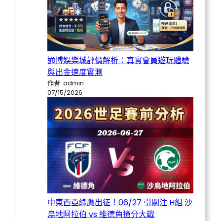
通博娛樂城評價解析：真實會員遊玩體驗
與出金速度實測
作者: admin
07/15/2026
中東西亞綠鷹出征！06/27 引關注 H組 沙
烏地阿拉伯 vs 維德角搶分大戰