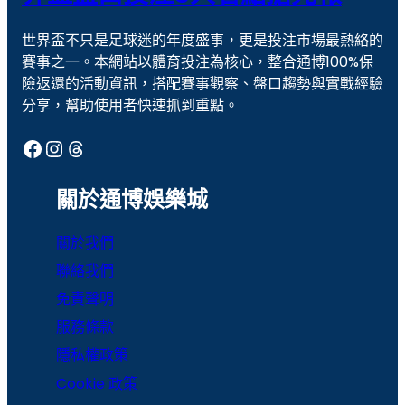
線上捕魚機
老虎機
世界盃不只是足球迷的年度盛事，更是投注市場最熱絡的
老虎機攻略
老虎機玩法
賽事之一。本網站以體育投注為核心，整合通博100%保
老虎機遊戲
聚寶財神
險返還的活動資訊，搭配賽事觀察、盤口趨勢與實戰經驗
分享，幫助使用者快速抓到重點。
通博娛樂
通博娛樂城
Facebook
Instagram
Threads
運彩
運彩世足
運彩報馬仔
運彩官網
關於通博娛樂城
運彩比分
運彩足球分析
關於我們
魔龍傳奇
聯絡我們
免責聲明
服務條款
隱私權政策
Cookie 政策