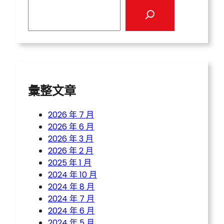
S
e
a
r
c
h
彙整文章
2026 年 7 月
2026 年 6 月
2026 年 3 月
2026 年 2 月
2025 年 1 月
2024 年 10 月
2024 年 8 月
2024 年 7 月
2024 年 6 月
2024 年 5 月