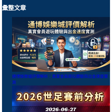
彙整文章
通博娛樂城評價解析：真實會員遊玩體驗與出金速度實
測