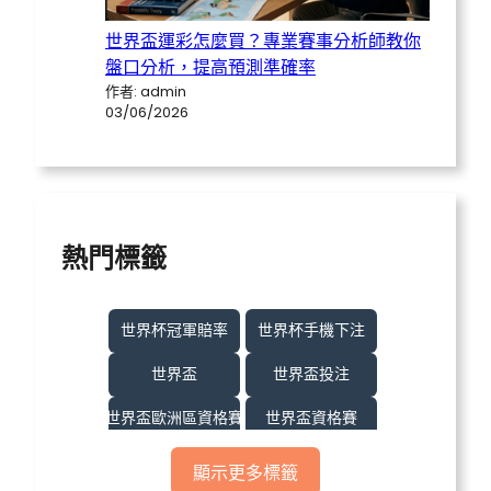
世界盃運彩怎麼買？專業賽事分析師教你
盤口分析，提高預測準確率
作者: admin
03/06/2026
熱門標籤
世界杯冠軍賠率
世界杯手機下注
世界盃
世界盃投注
世界盃歐洲區資格賽
世界盃資格賽
世界盃足球
世界盃運彩
顯示更多標籤