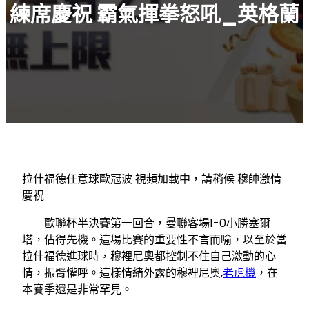
練席慶祝 霸氣揮拳怒吼_英格蘭
拉什福德任意球歐冠波 視頻加載中，請稍候 穆帥激情
慶祝
歐聯杯半決賽第一回合，曼聯客場1-0小勝塞爾
塔，佔得先機。這場比賽的重要性不言而喻，以至於當
拉什福德進球時，穆裡尼奧都控制不住自己激動的心
情，振臂懽呼。這樣情緒外露的穆裡尼奧,
老虎機
，在
本賽季還是非常罕見。