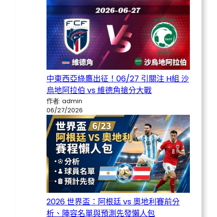
中東西亞綠鷹出征！06/27 引關注 H組 沙
烏地阿拉伯 vs 維德角搶分大戰
作者: admin
06/27/2026
2026 世界盃：阿根廷 vs 奧地利賽前分
析、陣容名單與預測先發懶人包