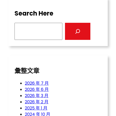
Search Here
S
e
a
r
c
h
彙整文章
2026 年 7 月
2026 年 6 月
2026 年 3 月
2026 年 2 月
2025 年 1 月
2024 年 10 月