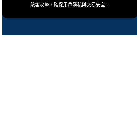
駭客攻擊，確保用戶隱私與交易安全。