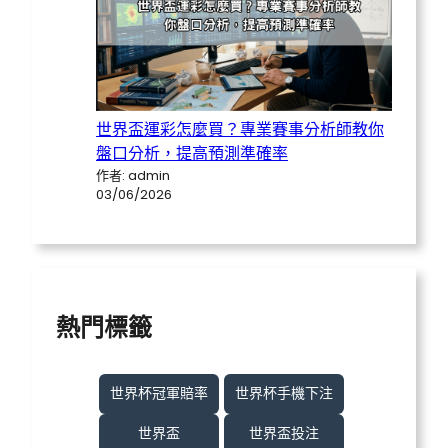
世界盃運彩怎麼買？專業賽事分析師教你
盤口分析，提高預測準確率
作者: admin
03/06/2026
熱門標籤
世界杯冠軍賠率
世界杯手機下注
世界盃
世界盃投注