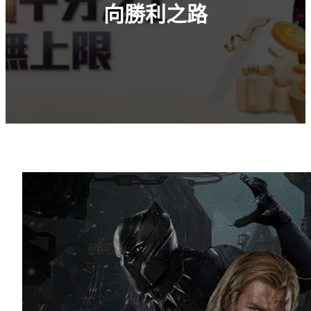
向勝利之路