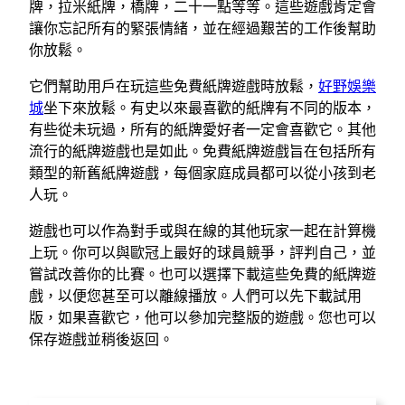
牌，拉米紙牌，橋牌，二十一點等等。這些遊戲肯定會
讓你忘記所有的緊張情緒，並在經過艱苦的工作後幫助
你放鬆。
它們幫助用戶在玩這些免費紙牌遊戲時放鬆，
好野娛樂
城
坐下來放鬆。有史以來最喜歡的紙牌有不同的版本，
有些從未玩過，所有的紙牌愛好者一定會喜歡它。其他
流行的紙牌遊戲也是如此。免費紙牌遊戲旨在包括所有
類型的新舊紙牌遊戲，每個家庭成員都可以從小孩到老
人玩。
遊戲也可以作為對手或與在線的其他玩家一起在計算機
上玩。你可以與歐冠上最好的球員競爭，評判自己，並
嘗試改善你的比賽。也可以選擇下載這些免費的紙牌遊
戲，以便您甚至可以離線播放。人們可以先下載試用
版，如果喜歡它，他可以參加完整版的遊戲。您也可以
保存遊戲並稍後返回。