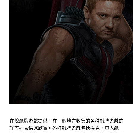
在線紙牌遊戲提供了在一個地方收集的各種紙牌遊戲的
詳盡列表供您欣賞。各種紙牌遊戲包括撲克，單人紙