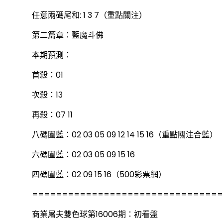
任意兩碼尾和: 1 3 7（重點關注）
第二篇章：藍魔斗佛
本期預測：
首殺：01
次殺：13
再殺：07 11
八碼圍藍：02 03 05 09 12 14 15 16（重點關注合藍）
六碼圍藍：02 03 05 09 15 16
四碼圍藍：02 09 15 16（500彩票網）
================================
商業屠夫雙色球第16006期：初看盤