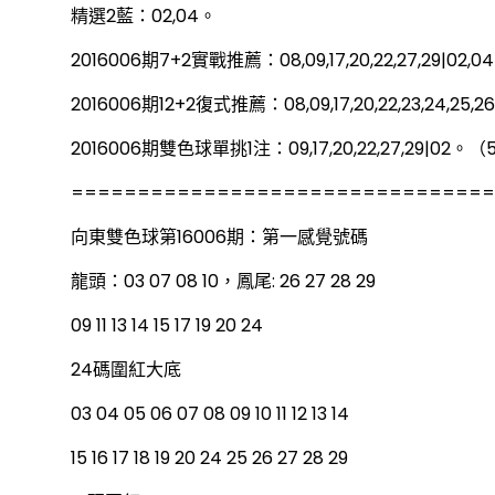
精選2藍：02,04。
2016006期7+2實戰推薦：08,09,17,20,22,27,29|02,0
2016006期12+2復式推薦：08,09,17,20,22,23,24,25,26,2
2016006期雙色球單挑1注：09,17,20,22,27,29|02。
=================================
向東雙色球第16006期：第一感覺號碼
龍頭：03 07 08 10，鳳尾: 26 27 28 29
09 11 13 14 15 17 19 20 24
24碼圍紅大底
03 04 05 06 07 08 09 10 11 12 13 14
15 16 17 18 19 20 24 25 26 27 28 29