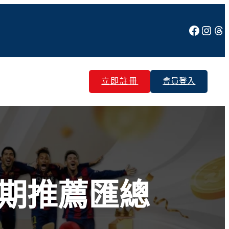
Facebook
Instagram
Threads
立即註冊
會員登入
6期推薦匯總