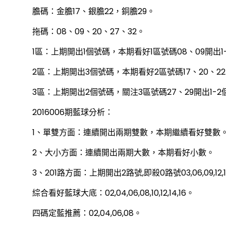
膽碼：金膽17、銀膽22，銅膽29。
拖碼：08、09、20、27、32。
1區：上期開出1個號碼，本期看好1區號碼08、09開出1
2區：上期開出3個號碼，本期看好2區號碼17、20、22
3區：上期開出2個號碼，關注3區號碼27、29開出1-2
2016006期藍球分析：
1、單雙方面：連續開出兩期雙數，本期繼續看好雙數
2、大小方面：連續開出兩期大數，本期看好小數。
3、201路方面：上期開出2路號,即殺0路號03,06,09,12,
綜合看好藍球大底：02,04,06,08,10,12,14,16。
四碼定藍推薦：02,04,06,08。