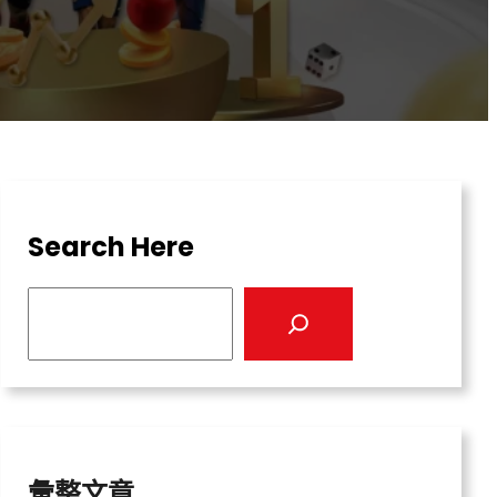
Search Here
S
e
a
r
c
h
彙整文章