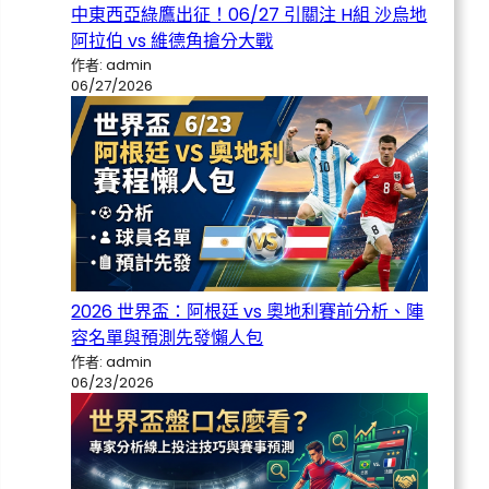
中東西亞綠鷹出征！06/27 引關注 H組 沙烏地
阿拉伯 vs 維德角搶分大戰
作者: admin
06/27/2026
2026 世界盃：阿根廷 vs 奧地利賽前分析、陣
容名單與預測先發懶人包
作者: admin
06/23/2026