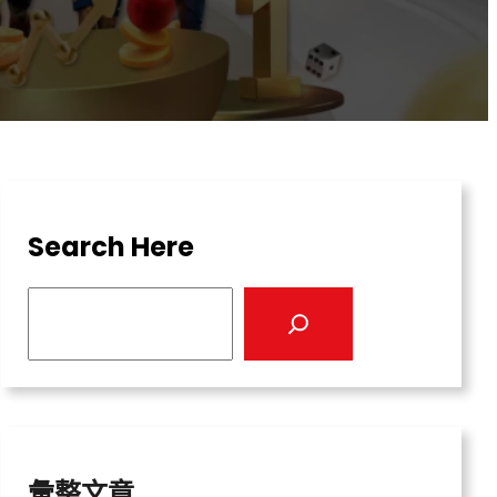
Search Here
S
e
a
r
c
h
彙整文章