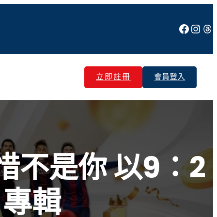
Facebook
Instagram
Threads
立即註冊
會員登入
不是你 以9：2
 專輯