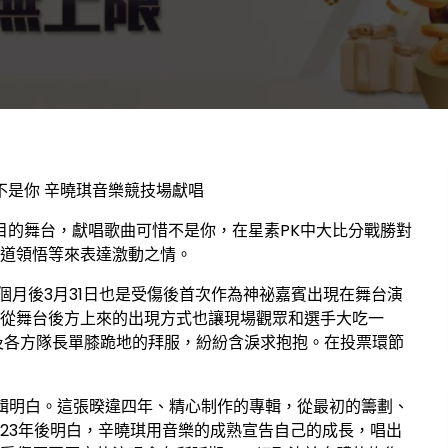
不是你 辛曉琪音樂競技場獻唱
目的舞台，獻唱歌曲可惜不是你，在星素PK中大比分戰勝對
道領悟等來表達激動之情。
個月後3月31日也是受傷後首次作為神祕嘉賓出現在舞台演
從舞台後方上來的出現方式也讓現場觀眾和選手大吃一
及各方隊長單膝跪地的拜服，紛紛含淚求抱抱。在投票環節
明白。這張暌違四年、精心制作的專輯，從最初的籌劃、
23年後明白，辛曉琪用音樂的成熟宣告自己的成長，唱出