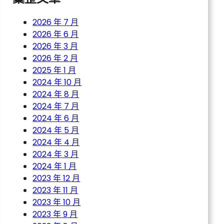
2026 年 7 月
2026 年 6 月
2026 年 3 月
2026 年 2 月
2025 年 1 月
2024 年 10 月
2024 年 8 月
2024 年 7 月
2024 年 6 月
2024 年 5 月
2024 年 4 月
2024 年 3 月
2024 年 1 月
2023 年 12 月
2023 年 11 月
2023 年 10 月
2023 年 9 月