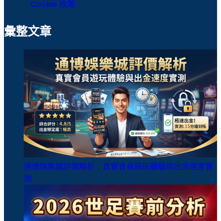
Cookie 政策
彙整文章
通博娛樂城評價解析：真實會員遊玩體驗與出金速度實
測