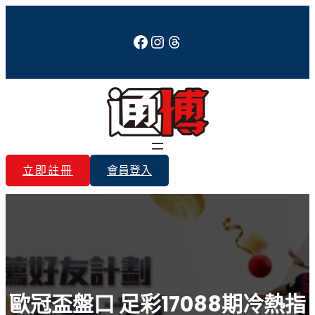
跳
至
Facebook
Instagram
Threads
主
要
內
容
立即註冊
會員登入
歐冠盃盤口 足彩17088期冷熱指