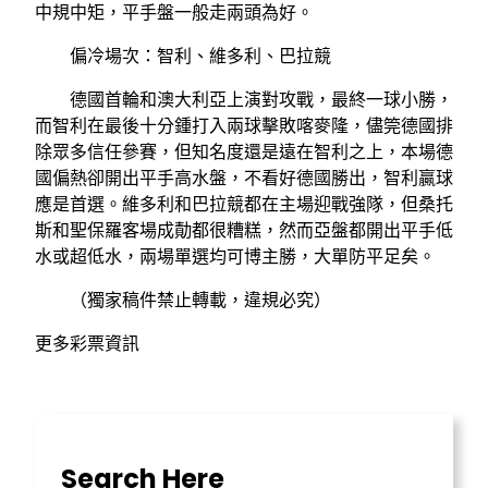
中規中矩，平手盤一般走兩頭為好。
偏冷場次：智利、維多利、巴拉競
德國首輪和澳大利亞上演對攻戰，最終一球小勝，
而智利在最後十分鍾打入兩球擊敗喀麥隆，儘筦德國排
除眾多信任參賽，但知名度還是遠在智利之上，本場德
國偏熱卻開出平手高水盤，不看好德國勝出，智利贏球
應是首選。維多利和巴拉競都在主場迎戰強隊，但桑托
斯和聖保羅客場成勣都很糟糕，然而亞盤都開出平手低
水或超低水，兩場單選均可博主勝，大單防平足矣。
（獨家稿件禁止轉載，違規必究）
更多彩票資訊
Search Here