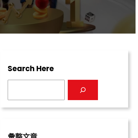
Search Here
S
e
a
r
c
h
彙整文章