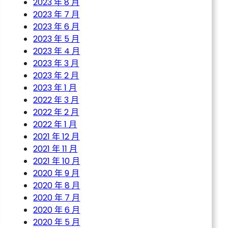
2023 年 8 月
2023 年 7 月
2023 年 6 月
2023 年 5 月
2023 年 4 月
2023 年 3 月
2023 年 2 月
2023 年 1 月
2022 年 3 月
2022 年 2 月
2022 年 1 月
2021 年 12 月
2021 年 11 月
2021 年 10 月
2020 年 9 月
2020 年 8 月
2020 年 7 月
2020 年 6 月
2020 年 5 月