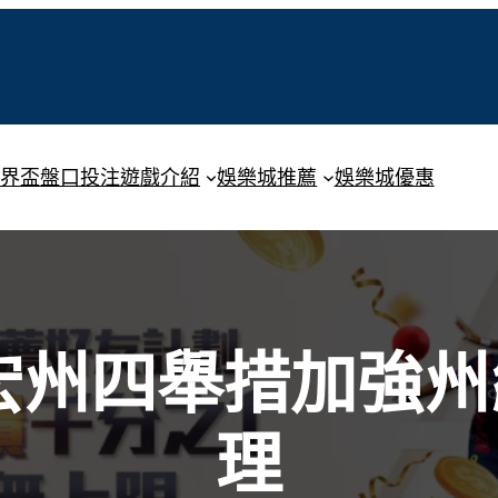
界盃盤口投注
遊戲介紹
娛樂城推薦
娛樂城優惠
宏州四舉措加強
理