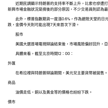
近期民調顯示特朗普的支持率不斷上升，比索也慘遭打壓
新興市場金融狀況是揹後的部分原因，不少交易員則認為最
此外，標普指數期貨一度漲0.6%，作為避險天堂的日
跌，金價今天則可能出現7天來首次下滑。
股市
美國大選首場電視辯論結束後，市場風險偏好回升，亞
具體來看，截至北京時間12：00：
外匯
在希拉裡與特朗普辯論期間，美元兌主要貨幣被拋售。
商品
油價走低，銅以及黃金等的價格也紛紛下跌。
債市