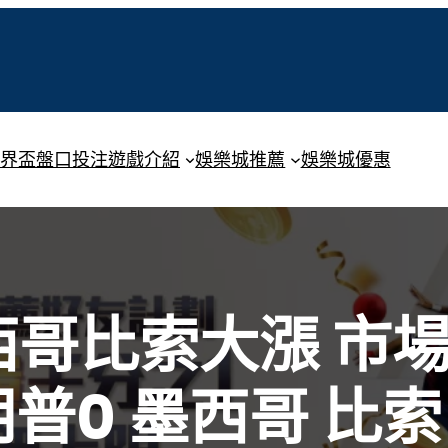
界盃盤口投注
遊戲介紹
娛樂城推薦
娛樂城優惠
西哥比索大漲 市
朗普0 墨西哥 比索