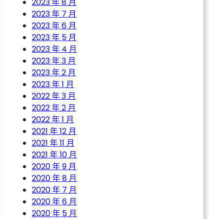
2023 年 8 月
2023 年 7 月
2023 年 6 月
2023 年 5 月
2023 年 4 月
2023 年 3 月
2023 年 2 月
2023 年 1 月
2022 年 3 月
2022 年 2 月
2022 年 1 月
2021 年 12 月
2021 年 11 月
2021 年 10 月
2020 年 9 月
2020 年 8 月
2020 年 7 月
2020 年 6 月
2020 年 5 月