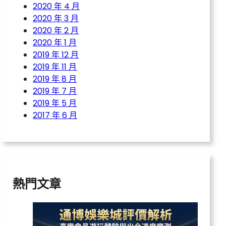
2020 年 4 月
2020 年 3 月
2020 年 2 月
2020 年 1 月
2019 年 12 月
2019 年 11 月
2019 年 8 月
2019 年 7 月
2019 年 5 月
2017 年 6 月
熱門文章