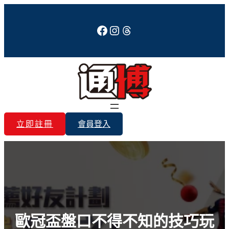
跳
至
Facebook
Instagram
Threads
主
要
內
容
立即註冊
會員登入
歐冠盃盤口不得不知的技巧玩