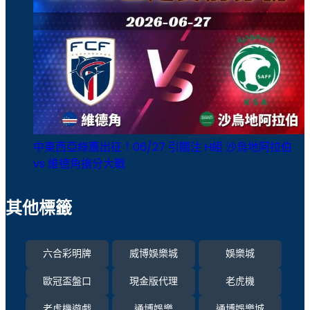
中東西亞綠鷹出征！06/27 引關注 H組 沙烏地阿拉伯
vs 維德角搶分大戰
其他標籤
六合彩明牌
威博娛樂城
娛樂城
歐冠盃盤口
現金版代理
老虎機
老虎機遊戲
通博娛樂
通博娛樂城