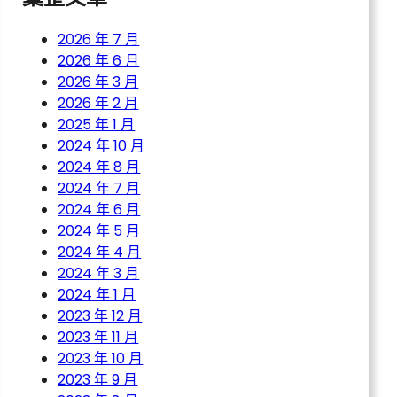
2026 年 7 月
2026 年 6 月
2026 年 3 月
2026 年 2 月
2025 年 1 月
2024 年 10 月
2024 年 8 月
2024 年 7 月
2024 年 6 月
2024 年 5 月
2024 年 4 月
2024 年 3 月
2024 年 1 月
2023 年 12 月
2023 年 11 月
2023 年 10 月
2023 年 9 月