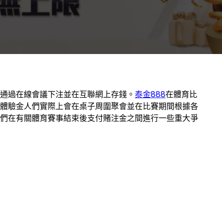
通過在線會議下注並在互聯網上存錢。
泰金888
在體育比
體驗金人們實際上會在桌子周圍聚會並在比賽期間根據各
們在有關體育賽事結束後支付賭注金之間進行一些重大爭