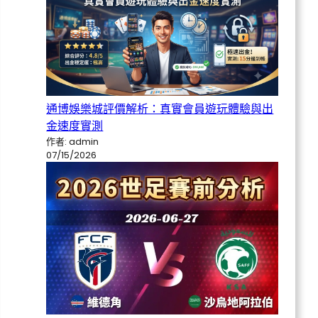
通博娛樂城評價解析：真實會員遊玩體驗與出
金速度實測
作者: admin
07/15/2026