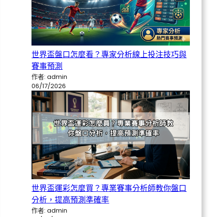
世界盃盤口怎麼看？專家分析線上投注技巧與
賽事預測
作者: admin
06/17/2026
世界盃運彩怎麼買？專業賽事分析師教你盤口
分析，提高預測準確率
作者: admin