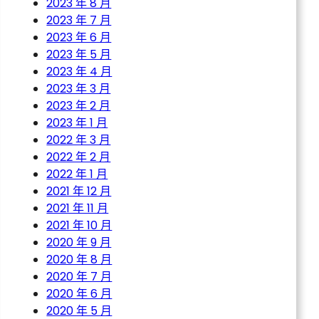
2023 年 8 月
2023 年 7 月
2023 年 6 月
2023 年 5 月
2023 年 4 月
2023 年 3 月
2023 年 2 月
2023 年 1 月
2022 年 3 月
2022 年 2 月
2022 年 1 月
2021 年 12 月
2021 年 11 月
2021 年 10 月
2020 年 9 月
2020 年 8 月
2020 年 7 月
2020 年 6 月
2020 年 5 月