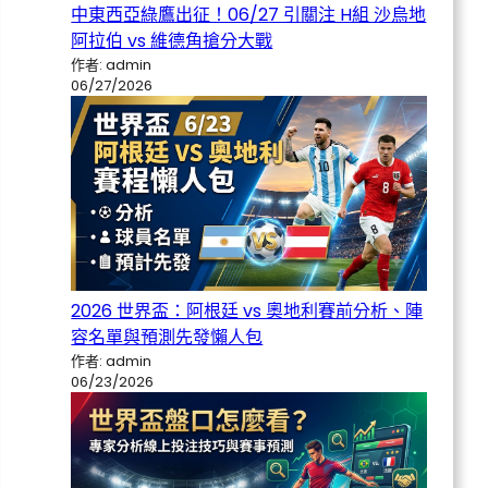
中東西亞綠鷹出征！06/27 引關注 H組 沙烏地
阿拉伯 vs 維德角搶分大戰
作者: admin
06/27/2026
2026 世界盃：阿根廷 vs 奧地利賽前分析、陣
容名單與預測先發懶人包
作者: admin
06/23/2026