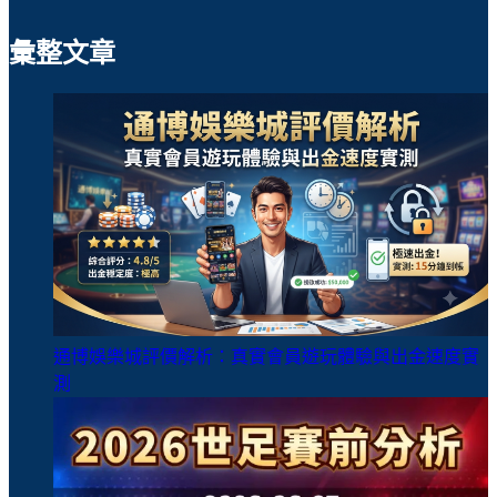
彙整文章
通博娛樂城評價解析：真實會員遊玩體驗與出金速度實
測