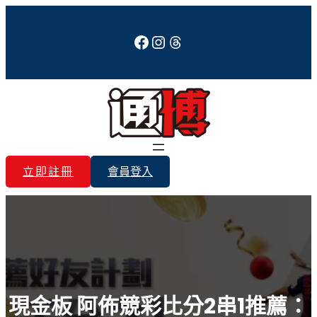
跳
至
Facebook
Instagram
Threads
主
要
內
容
立即註冊
會員登入
現金板 阿佈競彩比分2串1推薦：