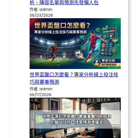
析、陣容名單與預測先發懶人包
作者: admin
06/23/2026
世界盃盤口怎麼看？專家分析線上投注技
巧與賽事預測
作者: admin
06/17/2026