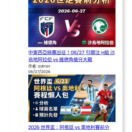
中東西亞綠鷹出征！06/27 引關注 H組 沙
烏地阿拉伯 vs 維德角搶分大戰
作者: admin
06/27/2026
2026 世界盃：阿根廷 vs 奧地利賽前分