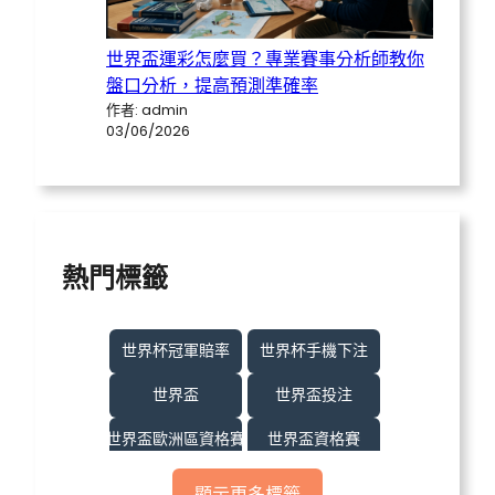
世界盃運彩怎麼買？專業賽事分析師教你
盤口分析，提高預測準確率
作者: admin
03/06/2026
熱門標籤
世界杯冠軍賠率
世界杯手機下注
世界盃
世界盃投注
世界盃歐洲區資格賽
世界盃資格賽
世界盃足球
世界盃運彩
顯示更多標籤