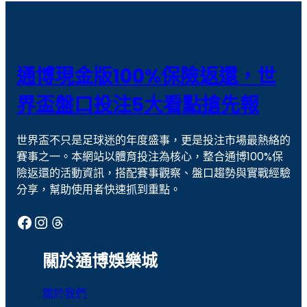
娛樂城
娛樂城優惠
戰神賽特
戰神賽特 通博送8888
撲克 牌
歐冠盃盤口
通博現金版100%保險返還，世
歐冠盃盤口教學
現金版代理
界盃盤口投注5大看點搶先報
線上捕魚機
老虎機
世界盃不只是足球迷的年度盛事，更是投注市場最熱絡的
老虎機攻略
老虎機玩法
賽事之一。本網站以體育投注為核心，整合通博100%保
老虎機遊戲
聚寶財神
險返還的活動資訊，搭配賽事觀察、盤口趨勢與實戰經驗
分享，幫助使用者快速抓到重點。
通博娛樂
通博娛樂城
Facebook
Instagram
Threads
運彩
運彩世足
運彩報馬仔
運彩官網
關於通博娛樂城
運彩比分
運彩足球分析
關於我們
魔龍傳奇