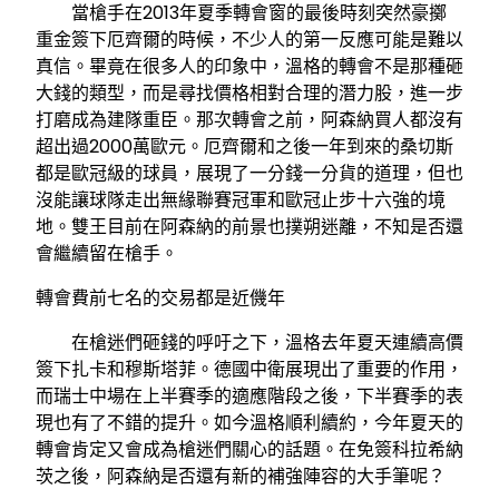
當槍手在2013年夏季轉會窗的最後時刻突然豪擲
重金簽下厄齊爾的時候，不少人的第一反應可能是難以
真信。畢竟在很多人的印象中，溫格的轉會不是那種砸
大錢的類型，而是尋找價格相對合理的潛力股，進一步
打磨成為建隊重臣。那次轉會之前，阿森納買人都沒有
超出過2000萬歐元。厄齊爾和之後一年到來的桑切斯
都是歐冠級的球員，展現了一分錢一分貨的道理，但也
沒能讓球隊走出無緣聯賽冠軍和歐冠止步十六強的境
地。雙王目前在阿森納的前景也撲朔迷離，不知是否還
會繼續留在槍手。
轉會費前七名的交易都是近僟年
在槍迷們砸錢的呼吁之下，溫格去年夏天連續高價
簽下扎卡和穆斯塔菲。德國中衛展現出了重要的作用，
而瑞士中場在上半賽季的適應階段之後，下半賽季的表
現也有了不錯的提升。如今溫格順利續約，今年夏天的
轉會肯定又會成為槍迷們關心的話題。在免簽科拉希納
茨之後，阿森納是否還有新的補強陣容的大手筆呢？