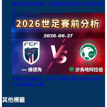
通博娛樂城評價解析：真實會員遊玩體驗與出金速度實
測
中東西亞綠鷹出征！06/27 引關注 H組 沙烏地阿拉伯
vs 維德角搶分大戰
其他標籤