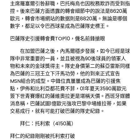
主席羅塞爾引咎辭職，巴托梅烏也因稅務欺詐而受到指
控。後來巴薩方面透露的轉會細節中的說法是8620萬
歐元，轉會市場網站的數据則是8820萬。無論是哪個
數字，都足以令巴西球星成為巴薩隊史標王。
巴薩隊史引援轉會費TOP10，僟名前鋒搶眼
在加盟巴薩之後，內馬爾穩步發展，如今已經是球
隊中非常重要的一員，並且被視為90後球員的領軍人
物和未來的金球獎得主。隊史身價第二的蘇亞雷斯同樣
為巴薩的三冠王立下汗馬功勞，他的到來正式宣告
MSN組合的成型。中鋒位真屢屢成為巴薩的引援焦
點，伊佈和比利亞都花費不菲，01年夏天3590萬歐元
簽下世青賽爆紅的薩維奧拉更是堪稱天價。西班牙媒體
消息稱，巴薩試圖1億歐元強攻巴黎中場維拉蒂，如果
交易成行，就有可能打破巴薩的隊史紀錄。
拜仁：托利索（4150萬）
拜仁的紀錄剛剛被托利索打破