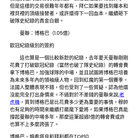
但是這樣的交易很難年年都有，拜仁如果要找到羅本和
裡貝裡的頂級接替者，或許還得下一回血本，繼續砸下
破隊史紀錄的真金白銀。
曼聯：博格巴（1.05億）
歐冠紀錄級別的簽約
這也算是一個比較新尟的紀錄，去年夏天曼聯剛剛
花費了打破歐冠紀錄（當然也破了隊史紀錄）的轉會費
拿下博格巴，加強球隊的中場，並且試圖將博格巴培養
為未來多年內的領袖級人物。回到紅魔的第一個賽季，
法國人整體表現不錯，但也受到了一些質疑，認為他還
沒能完全打出身價來。不過對於不差錢的曼聯來說,
老
虎機
，買到博格巴是比花費多少更為重要的事情，穆帥
也有足夠的時間來繼續打磨麾下愛將。如果博格巴真能
撐起曼聯的中場多年，那麼這筆超過1億的轉會費或許
也算不上多麼誇張了。
博格巴、姆希塔良和拜利都在TOP10