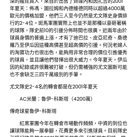
深的瘋狂買人，來自於出售了齊達內和因扎吉的2001
年夏天：佈馮、圖拉姆和內德維德同時以超過4000萬
歐元的價格加盟，他們三人至今仍然是尤文隊史身價排
行的2-4位。斑馬軍團實際上也並不是那種以豪砸著稱
的球隊，隊史前10的引援分佈時間也很廣。近兩年由於
球員身價的普遍上漲，才有了迪巴拉、皮亞尼奇、桑德
羅乃至伊瓜因這種高價甚至超高價的引援。何況老婦人
的淘寶功力也很出色，能夠用非常合理的價位引進優秀
的球員，並且讓他們發揮出很大威力。今年夏天，伊瓜
因的紀錄或許很難被打破，但仍需補強的尤文圖斯可能
也不會缺乏三四千萬級別的手筆。
尤文隊史2-4名的轉會都是在2001年夏天
AC米蘭：魯伊-科斯塔（4200萬）
傳奇球星魯伊-科斯塔
紅黑軍團今年在轉會市場動作頻頻，中資的到位也
讓球隊能夠一展拳腳，花費更多來引進球員。目前隊史