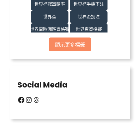
世界杯冠軍賠率
世界杯手機下注
世界盃
世界盃投注
世界盃歐洲區資格賽
世界盃資格賽
世界盃足球
世界盃運彩
顯示更多標籤
世界盃運彩分析
世足
世足比賽
中億娛樂城
中億娛樂城不出金
中億娛樂城出金
Social Media
信用版代理
六合彩明牌
Facebook
Instagram
Threads
北京賽車
台灣運彩比分
場中投注
天宮聖女
威力彩玩法
威博娛樂城