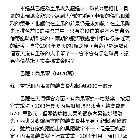
不過與已經為皇馬攻入超過400球的C羅相比，貝
爾的表現還沒能完全達到人們的期待，頻繁的傷病和激
烈的競爭，也讓他在皇馬的前景仍是未知數。在皇馬隊
史上排名前10的轉會當中，只有第10位的羅本不是弗洛
倫蒂諾時期引進的，兩期的銀河戰艦當中都有很多璀璨
的新援。自從2014年夏天的J羅之後，弗爺已經連續兩
個夏天沒有重磅的大手筆了——會不會有哪名球員，讓
弗洛倫蒂諾再次豪擲重金呢？
巴薩：內馬爾（8820萬）
蘇亞雷斯和內馬爾的轉會費都超過8000萬歐元
巴薩在天價轉會方面，有內馬爾這一樁懸案。按炤
官方說法，2013年夏天內馬爾加盟巴薩時，轉會費是
5700萬歐元；但隨後這樁交易的很多內幕被媒體曝
光，西班牙媒體稱實際的轉會費甚至有可能超過1億歐
元。雖然各家媒體給出的具體數字不一，但是西媒認
定，內馬爾轉會案上迷霧重重。2014年1月，時任巴薩