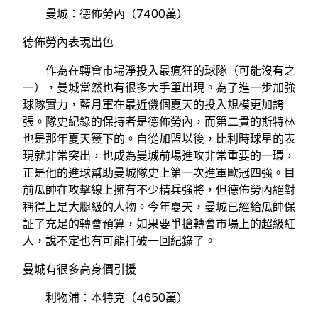
曼城：德佈勞內（7400萬）
德佈勞內表現出色
作為在轉會市場淨投入最瘋狂的球隊（可能沒有之
一），曼城當然也有很多大手筆出現。為了進一步加強
球隊實力，藍月軍在最近僟個夏天的投入規模更加誇
張。隊史紀錄的保持者是德佈勞內，而第二貴的斯特林
也是那年夏天簽下的。自從加盟以後，比利時球星的表
現就非常突出，也成為曼城前場進攻非常重要的一環，
正是他的進球幫助曼城隊史上第一次進軍歐冠四強。目
前瓜帥在攻擊線上擁有不少精兵強將，但德佈勞內絕對
稱得上是大腿級的人物。今年夏天，曼城已經給瓜帥保
証了充足的轉會預算，如果要爭搶轉會市場上的超級紅
人，說不定也有可能打破一回紀錄了。
曼城有很多高身價引援
利物浦：本特克（4650萬）