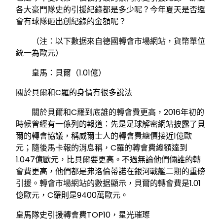
各大豪門隊史的引援紀錄都是多少呢？今年夏天是否還
會有球隊砸出創紀錄的金額呢？
（注：以下數据來自德國轉會市場網站，貨幣單位
統一為歐元）
皇馬：貝爾（1.01億）
關於貝爾和C羅的身價有很多說法
關於貝爾和C羅到底誰的轉會費更高，2016年初的
時候曾經有一係列的報道：先是足球解密網站披露了貝
爾的轉會協議，稱威爾士人的轉會費總價接近1億歐
元；隨後馬卡報的消息稱，C羅的轉會費總額達到
1.047億歐元，比貝爾要更高。不過無論他們倆誰的轉
會費更高，他們都是弗洛倫蒂諾在銀河戰艦二期的重磅
引援。轉會市場網站的數据顯示，貝爾的轉會費是1.01
億歐元，C羅則是9400萬歐元。
皇馬隊史引援轉會費TOP10，星光璀璨