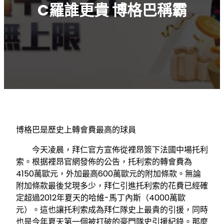
C羅誰更貴 博格巴稱霸
博格巴是歷史上轉會費最高的球員
今天凌晨，拜仁官方宣佈從裡昂簽下法國中場托利
索。根据裡昂官網發佈的公告，托利索的轉會費為
4150萬歐元，外加最高600萬歐元的附加條款。無論
附加條款最後兌現多少，拜仁引進托利索的花費已經確
定超過2012年夏天的哈維-馬丁內斯（4000萬歐
元）。這也讓托利索成為拜仁隊史上最貴的引援，同時
也是今年夏天第一個被打破的豪門隊史引援紀錄。那麼