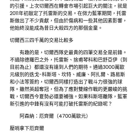
的引援。上次切爾西在轉會市場引起巨大的關注，就是
2011年初敲定了托雷斯的交易。在傚力藍軍期間，托雷
斯做出了不少貢獻，但由於傷病和一些其他因素影響，
他始終沒能成為昔日大殺四方的那個金童。
切爾西三四千萬的交易比較多
有趣的是，切爾西隊史最貴的四筆交易全是前鋒。
不過除德羅巴之外，托雷斯、捨甫琴科和巴舒亞伊（到
目前為止）都還沒有達到人們的期待。通過3000萬歐
元級別的迭戈-科斯塔、坎特、威廉、阿扎爾、路易斯
和小法等簽約，切爾西同樣打造出了戰斗力很強的球
隊。雖然英超奪冠，但為了應對雙線作戰的更嚴峻的挑
戰，切爾西今夏勢必還要補強。如果科斯塔離隊，藍軍
新引進的中鋒有沒有可能打破托雷斯的紀錄呢？
阿森納：厄齊爾（4700萬歐元）
壓哨拿下厄齊爾