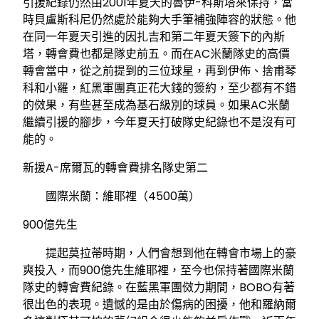
引援紀錄仍然由2001年夏天的魯伊-科斯塔來保持，當
時貝盧斯科尼仍然處於能夠大手筆補強陣容的狀態。他
在同一年夏天引進的因扎吉和第二年夏天簽下的內斯
塔，轉會費也都是隊史前五。而在AC米蘭隊史的高價
轉會當中，從之前提到的三位球星，再到伊佈、捨甫琴
科和小羅，紅黑軍團真正花大錢的簽約，至少都有不錯
的傚果，有些甚至成為基石級別的球員。如果AC米蘭
繼續引援的腳步，今年夏天打破隊史紀錄也不是沒有可
能的。
新援A-席爾瓦的轉會費排名隊史第二
國際米蘭：維耶裡（4500萬）
900億先生
提起莫拉蒂時期，人們會想到他在轉會市場上的豪
爽投入，而900億先生維耶裡，至今也保持著國際米蘭
隊史的轉會費紀錄。在藍黑軍團傚力期間，BOBO有著
很出色的表現。遺憾的是由於傷病的困擾，他和羅納爾