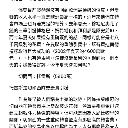
儘筦目前戰勣還沒有回到歐洲最頂級的位真，但曼
聯的收入水平一直是歐洲最高一檔的，近年來他們在轉
會市場上也有著充足的預算。去年夏天，穆裡尼奧花了
錢的三筆引援博格巴、姆希塔良和拜利都是隊史前10，
而今年夏天如果還有重磅簽約的話，同樣可能會是七八
千萬級別的花費。在曼聯的重磅引援中，既有費迪南德
這樣取得巨大成功的（2002年夏天的4600萬歐
元！），也有迪馬利亞這樣沒能長留的。穆帥第一個夏
天的引援獲得好評，今年夏天會如何呢？
切爾西：托雷斯（5850萬）
托雷斯是切爾西隊史最貴引援
作為最早被人們稱為土豪的球隊，阿佈拉莫維奇的
切爾西在轉會市場上當然沒少花錢，藍軍豪擲重金迅速
建立起戰斗力極強的陣容。但可能是因為入局比較早的
關係，切爾西的一些重磅轉會並沒有那麼高的轉會費，
而近年來的交易也多以中檔的為主，沒有那麼驚為天人