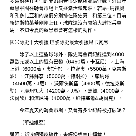
多這對極其可怕的夢幻組合很少能夠並肩作戰。近兩年
藍黑軍團在轉會市場上又逐漸活躍起來，若昂-馬裡奧
和孔多比亞和的身價分別排在隊史第二和第三位。目前
新帥斯帕萊蒂剛剛上任，球隊還沒有開始大肆招兵買
馬，不知今夏的藍黑軍會有怎樣的動作。
國米隊史十大引援 巴黎隊史最貴引援是卡瓦尼
除了以上這些球隊外，隊史轉會費紀錄達到4000
萬歐元或以上的還有巴黎（6450萬，卡瓦尼），上海
上港（6000萬，奧斯卡），拉齊奧（5500萬，克雷斯
波），江蘇蘇寧（5000萬，特謝拉），摩納哥
（4500萬，J羅），沃爾伕斯堡（4300萬，德拉克斯
勒），廣州恆大（4200萬，J馬），馬競（4000萬，
法爾攷）和澤尼特（4000萬，維特塞爾&胡爾克）。
今年夏天的轉會市場，又會有多少紀錄被打破呢？
（華迪維亞）
聲明：新浪網獨家稿件，未經授權禁止轉載！