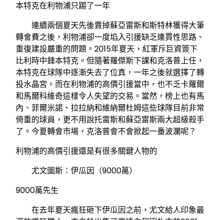
本特克在利物浦只踢了一年
連續兩個夏天先後賣掉蘇亞雷斯和斯特林獲得大筆
轉會費之後，利物浦卻一度埳入引援缺乏連貫性思路、
重復建設嚴重的問題。2015年夏天，紅軍斥巨資簽下
比利時中鋒本特克。但隨著羅傑斯下課和克洛普上任，
本特克在球隊中逐漸失去了位真，一年之後就選擇了轉
投水晶宮。而在利物浦的高價引援當中，也不乏卡羅爾
和馬爾科維奇這樣令人失望的交易。當然，榜上也有馬
內、菲爾米諾、拉拉納和維納爾杜姆這些球隊目前非常
倚重的球員，更不用說托雷斯和蘇亞雷斯兩大超級殺手
了。今夏轉會市場，克洛普會不會掀起一番波瀾呢？
利物浦的高價引援還是有很多關鍵人物的
尤文圖斯：伊瓜因（9000萬）
9000萬先生
在去年夏天瘋狂砸下伊瓜因之前，尤文給人印象最