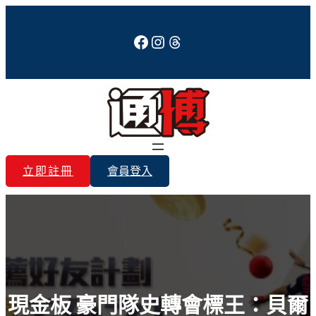
跳
至
Facebook
Instagram
Threads
主
要
內
容
立即註冊
會員登入
現金板 豪門隊史轉會標王：貝爾