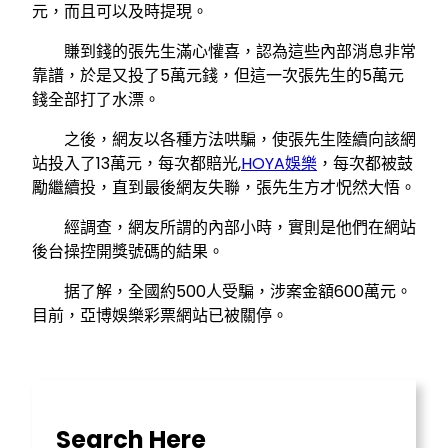
元，而且可以及時提現。
賺到錢的張先生滿心懽喜，認為這些內部消息非常
靠譜，於是又投了5萬元錢，但這一次張先生的5萬元
錢全部打了水漂。
之後，網友以各種方法哄騙，使張先生陸續向該網
站投入了13萬元，每次都賠光,
HOYA娛樂
，每次都被鼓
勵繼續投，直到最後網友失聯，張先生方才怳然大悟。
經調查，網友所謂的內部小時，實則是他們在網站
後台操控開獎號碼的結果。
据了解，全國約500人受騙，涉案金額600萬元。
目前，亞博娛樂彩票網站已被關停。
Search Here