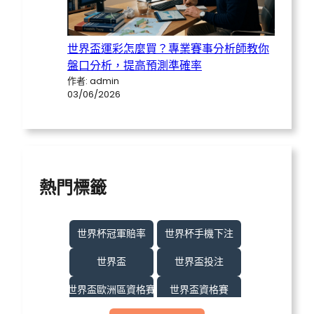
世界盃運彩怎麼買？專業賽事分析師教你
盤口分析，提高預測準確率
作者: admin
03/06/2026
熱門標籤
世界杯冠軍賠率
世界杯手機下注
世界盃
世界盃投注
世界盃歐洲區資格賽
世界盃資格賽