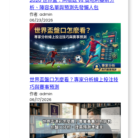
2026 世界盃：阿根廷 vs 奧地利賽前分
析、陣容名單與預測先發懶人包
作者: admin
06/23/2026
世界盃盤口怎麼看？專家分析線上投注技
巧與賽事預測
作者: admin
06/17/2026