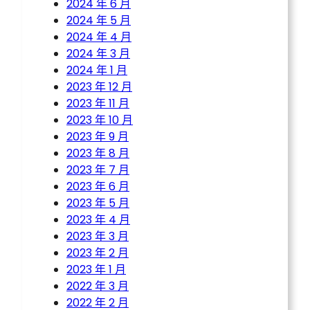
2024 年 6 月
2024 年 5 月
2024 年 4 月
2024 年 3 月
2024 年 1 月
2023 年 12 月
2023 年 11 月
2023 年 10 月
2023 年 9 月
2023 年 8 月
2023 年 7 月
2023 年 6 月
2023 年 5 月
2023 年 4 月
2023 年 3 月
2023 年 2 月
2023 年 1 月
2022 年 3 月
2022 年 2 月