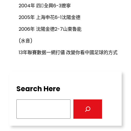
2004年 四全興6-3遼寧
2005年 上海申花6-1沈陽金德
2006年 沈陽金德2-7山東魯能
(水音)
13年聯賽數据一網打儘 改變你看中國足球的方式
Search Here
S
e
a
r
c