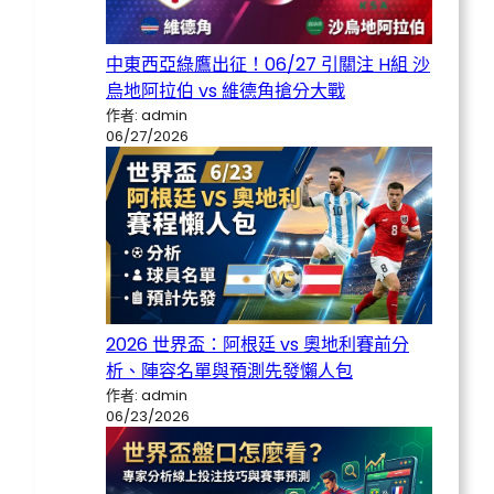
中東西亞綠鷹出征！06/27 引關注 H組 沙
烏地阿拉伯 vs 維德角搶分大戰
作者: admin
06/27/2026
2026 世界盃：阿根廷 vs 奧地利賽前分
析、陣容名單與預測先發懶人包
作者: admin
06/23/2026