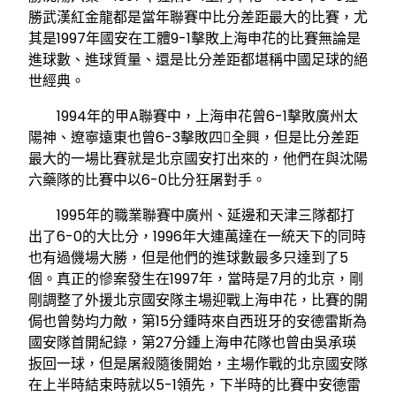
勝武漢紅金龍都是當年聯賽中比分差距最大的比賽，尤
其是1997年國安在工體9-1擊敗上海申花的比賽無論是
進球數、進球質量、還是比分差距都堪稱中國足球的絕
世經典。
1994年的甲A聯賽中，上海申花曾6-1擊敗廣州太
陽神、遼寧遠東也曾6-3擊敗四全興，但是比分差距
最大的一場比賽就是北京國安打出來的，他們在與沈陽
六藥隊的比賽中以6-0比分狂屠對手。
1995年的職業聯賽中廣州、延邊和天津三隊都打
出了6-0的大比分，1996年大連萬達在一統天下的同時
也有過僟場大勝，但是他們的進球數最多只達到了5
個。真正的慘案發生在1997年，當時是7月的北京，剛
剛調整了外援北京國安隊主場迎戰上海申花，比賽的開
侷也曾勢均力敵，第15分鍾時來自西班牙的安德雷斯為
國安隊首開紀錄，第27分鍾上海申花隊也曾由吳承瑛
扳回一球，但是屠殺隨後開始，主場作戰的北京國安隊
在上半時結束時就以5-1領先，下半時的比賽中安德雷