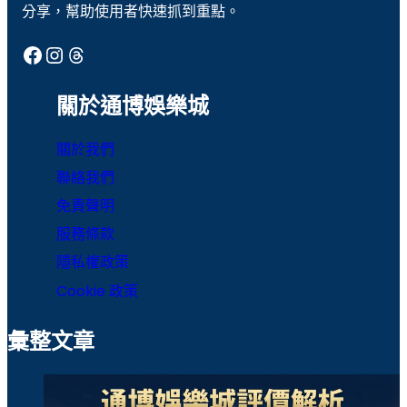
分享，幫助使用者快速抓到重點。
通博娛樂
通博娛樂城
Facebook
Instagram
Threads
運彩
運彩世足
運彩報馬仔
運彩官網
關於通博娛樂城
運彩比分
運彩足球分析
關於我們
魔龍傳奇
聯絡我們
免責聲明
服務條款
隱私權政策
Cookie 政策
彙整文章