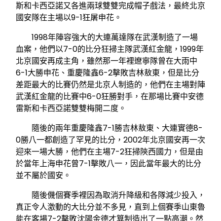
斯和卡西亞諾又各進兩球雙雙完成帽子戲法，最終北京
國安隊在主場以9-1狂屠申花。
1998年陣容強大的大連萬達隊在武漢制造了一場
血案，他們以7-0的比分狂掃主隊武漢紅金龍，1999年
北京國安再成主角，雖然那一年裡遼寧隊曾在大雨中
6-1大勝申花、重慶隆鑫6-2擊敗吉林敖東，但是比分
差距最大的比賽仍然是北京人制造的，他們在主場對陣
武漢紅金龍的比賽中6-0狂勝對手，在那場比賽中安德
雷斯和卡西亞諾雙雙梅開二度。
隨後的兩年重慶隆鑫7-1勝吉林敖東、大連實德8-
0勝八一都創造了罕見的比分，2002年北京國安再一次
迎來一場大勝，他們在主場7-2狂掃陝西國力，但是由
於當年上海申花曾7-1擊敗八一，因此當年最大的比分
並不屬於國安。
隨後僟個賽季裡因為取消升降級和各隊減少投入，
真正令人激動的大比分並不多見，直到上個賽季山東魯
能在客場7-2擊敗沈陽金德才算制造出了一點高潮。然