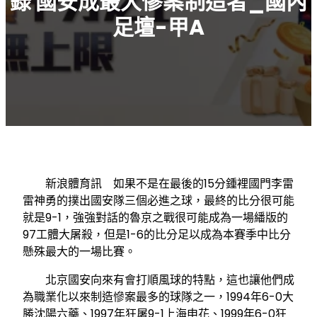
錄 國安成最大慘案制造者_國內
足壇-甲A
新浪體育訊 如果不是在最後的15分鍾裡國門李雷
雷神勇的撲出國安隊三個必進之球，最終的比分很可能
就是9-1，強強對話的魯京之戰很可能成為一場繙版的
97工體大屠殺，但是1-6的比分足以成為本賽季中比分
懸殊最大的一場比賽。
北京國安向來有會打順風球的特點，這也讓他們成
為職業化以來制造慘案最多的球隊之一，1994年6-0大
勝沈陽六藥、1997年狂屠9-1上海申花、1999年6-0狂