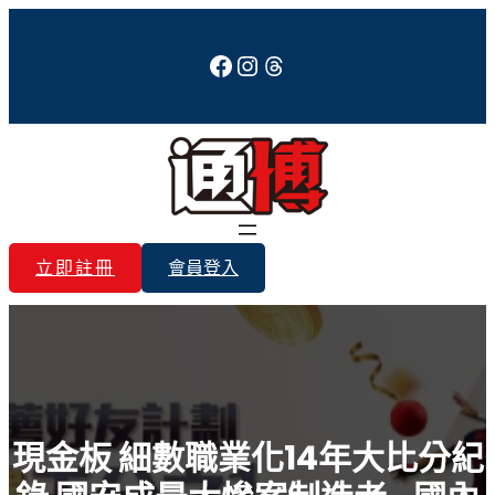
跳
至
Facebook
Instagram
Threads
主
要
內
容
立即註冊
會員登入
現金板 細數職業化14年大比分紀