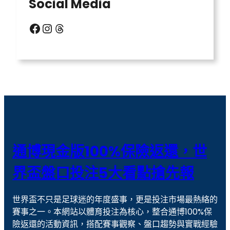
Social Media
信用版代理
六合彩明牌
Facebook
Instagram
Threads
北京賽車
台灣運彩比分
場中投注
天宮聖女
威力彩玩法
威博娛樂城
娛樂城
娛樂城優惠
戰神賽特
戰神賽特 通博送8888
撲克 牌
歐冠盃盤口
通博現金版100%保險返還，世
歐冠盃盤口教學
現金版代理
界盃盤口投注5大看點搶先報
線上捕魚機
老虎機
世界盃不只是足球迷的年度盛事，更是投注市場最熱絡的
老虎機攻略
老虎機玩法
賽事之一。本網站以體育投注為核心，整合通博100%保
老虎機遊戲
聚寶財神
險返還的活動資訊，搭配賽事觀察、盤口趨勢與實戰經驗