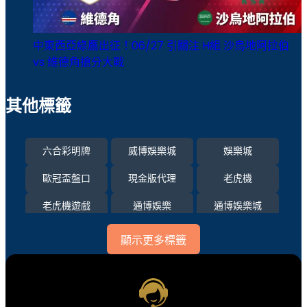
中東西亞綠鷹出征！06/27 引關注 H組 沙烏地阿拉伯
vs 維德角搶分大戰
其他標籤
六合彩明牌
威博娛樂城
娛樂城
歐冠盃盤口
現金版代理
老虎機
老虎機遊戲
通博娛樂
通博娛樂城
運彩比分
顯示更多標籤