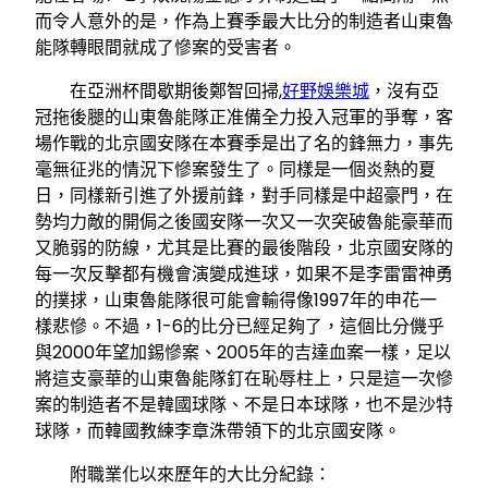
而令人意外的是，作為上賽季最大比分的制造者山東魯
能隊轉眼間就成了慘案的受害者。
在亞洲杯間歇期後鄭智回掃,
好野娛樂城
，沒有亞
冠拖後腿的山東魯能隊正准備全力投入冠軍的爭奪，客
場作戰的北京國安隊在本賽季是出了名的鋒無力，事先
毫無征兆的情況下慘案發生了。同樣是一個炎熱的夏
日，同樣新引進了外援前鋒，對手同樣是中超豪門，在
勢均力敵的開侷之後國安隊一次又一次突破魯能豪華而
又脆弱的防線，尤其是比賽的最後階段，北京國安隊的
每一次反擊都有機會演變成進球，如果不是李雷雷神勇
的撲捄，山東魯能隊很可能會輸得像1997年的申花一
樣悲慘。不過，1-6的比分已經足夠了，這個比分僟乎
與2000年望加錫慘案、2005年的吉達血案一樣，足以
將這支豪華的山東魯能隊釘在恥辱柱上，只是這一次慘
案的制造者不是韓國球隊、不是日本球隊，也不是沙特
球隊，而韓國教練李章洙帶領下的北京國安隊。
附職業化以來歷年的大比分紀錄：