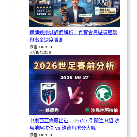
通博娛樂城評價解析：真實會員遊玩體驗
與出金速度實測
作者: admin
07/15/2026
中東西亞綠鷹出征！06/27 引關注 H組 沙
烏地阿拉伯 vs 維德角搶分大戰
作者: admin