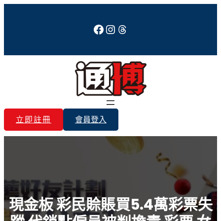
跳
至
Facebook
Instagram
Threads
主
要
內
容
立即註冊
會員登入
現金板 彩民賒賬買5.4萬彩票失