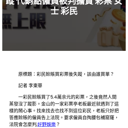
蹤 代銷點僱員被判擔責 彩票 女
士 彩民
原標題：彩民賒賬買彩票後失蹤，該由誰買單？
記者 李東華
一彩民賒賬買了5.4萬余元的彩票，之後竟然人間
蒸發沒了蹤影。金山的一家彩票亭老板最近就遇到了這
樣的鬧心事。找來找去也找不到這位彩民，老板只好把
答應賒賬的僱員告上法院。要求僱員自掏腰包補窟窿，
法院會怎麼判,
好野娛樂
？