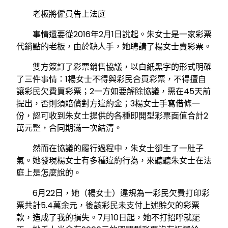
老板將僱員告上法庭
事情還要從2016年2月1日說起。朱女士是一家彩票
代銷點的老板，由於缺人手，她聘請了楊女士賣彩票。
雙方簽訂了彩票銷售協議，以白紙黑字的形式明確
了三件事情：1楊女士不得與彩民合買彩票，不得擅自
讓彩民欠費買彩票；2一方如要解除協議，需在45天前
提出，否則須賠償對方違約金；3楊女士手寫借條一
份，認可收到朱女士提供的各種即開型彩票面值合計2
萬元整，合同期滿一次結清。
然而在協議的履行過程中，朱女士卻生了一肚子
氣。她發現楊女士有多種違約行為，來聽聽朱女士在法
庭上是怎麼說的。
6月22日，她（楊女士）違規為一彩民欠費打印彩
票共計5.4萬余元，後該彩民未支付上述賒欠的彩票
款，造成了我的損失。7月10日起，她不打招呼就罷