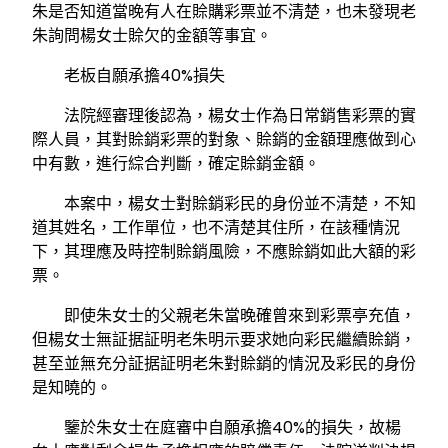
朱是否知道當晚有人在賒購彩票並不清楚，也未發現老
朱詢問楊女士賒欠的金額等事宜。
老板自願承擔40%損失
法院經審理後認為，楊女士作為日常銷售彩票的實
際人員，其對賒銷彩票的對象、賒銷的金額理應做到心
中有數，進行綜合判斷，確定賒銷金額。
本案中，楊女士對賒銷彩民的身份並不清楚，不知
道其姓名，工作單位，也不清楚其住所，在該種情況
下，其理應及時控制賒銷風險，不應賒銷如此大額的彩
票。
即使朱女士的父親老朱當晚確曾來到彩票亭充值，
但楊女士無証据証明老朱明示要求她向彩民繼續賒銷，
甚至並無充分証据証明老朱對賒銷的情況及彩民的身份
是知曉的。
鑒於朱女士在庭審中自願承擔40%的損失，故楊