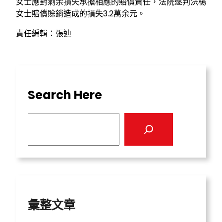
女士應對剩余損失承擔相應的賠償責任，法院遂判決楊
女士賠償賒銷造成的損失3.2萬余元。
責任編輯：張迪
Search Here
S
e
a
r
c
h
彙整文章