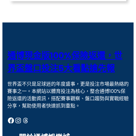
威力彩玩法
威博娛樂城
娛樂城
娛樂城優惠
戰神賽特
戰神賽特 通博送8888
撲克 牌
歐冠盃盤口
通博現金版100%保險返還，世
歐冠盃盤口教學
現金版代理
界盃盤口投注5大看點搶先報
線上捕魚機
老虎機
世界盃不只是足球迷的年度盛事，更是投注市場最熱絡的
老虎機攻略
老虎機玩法
賽事之一。本網站以體育投注為核心，整合通博100%保
老虎機遊戲
聚寶財神
險返還的活動資訊，搭配賽事觀察、盤口趨勢與實戰經驗
分享，幫助使用者快速抓到重點。
通博娛樂
通博娛樂城
Facebook
Instagram
Threads
運彩
運彩世足
運彩報馬仔
運彩官網