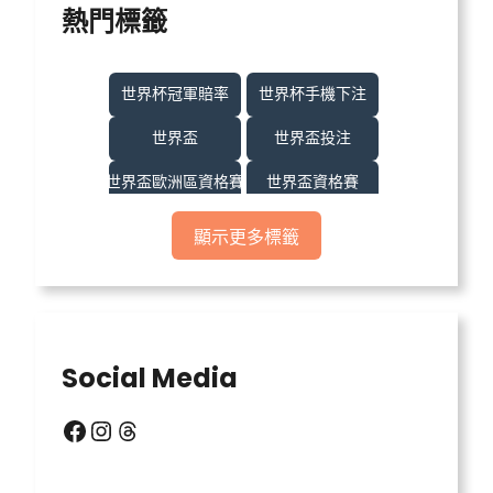
熱門標籤
世界杯冠軍賠率
世界杯手機下注
世界盃
世界盃投注
世界盃歐洲區資格賽
世界盃資格賽
世界盃足球
世界盃運彩
顯示更多標籤
世界盃運彩分析
世足
世足比賽
中億娛樂城
中億娛樂城不出金
中億娛樂城出金
Social Media
信用版代理
六合彩明牌
Facebook
Instagram
Threads
北京賽車
台灣運彩比分
場中投注
天宮聖女