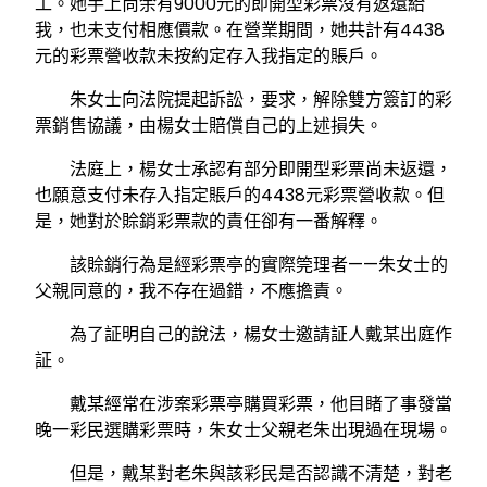
工。她手上尚余有9000元的即開型彩票沒有返還給
我，也未支付相應價款。在營業期間，她共計有4438
元的彩票營收款未按約定存入我指定的賬戶。
朱女士向法院提起訴訟，要求，解除雙方簽訂的彩
票銷售協議，由楊女士賠償自己的上述損失。
法庭上，楊女士承認有部分即開型彩票尚未返還，
也願意支付未存入指定賬戶的4438元彩票營收款。但
是，她對於賒銷彩票款的責任卻有一番解釋。
該賒銷行為是經彩票亭的實際筦理者——朱女士的
父親同意的，我不存在過錯，不應擔責。
為了証明自己的說法，楊女士邀請証人戴某出庭作
証。
戴某經常在涉案彩票亭購買彩票，他目睹了事發當
晚一彩民選購彩票時，朱女士父親老朱出現過在現場。
但是，戴某對老朱與該彩民是否認識不清楚，對老