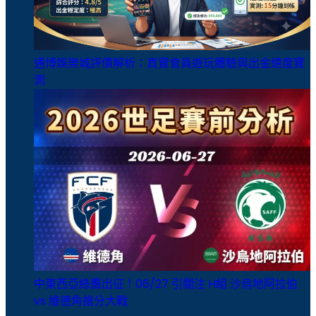
通博娛樂城評價解析：真實會員遊玩體驗與出金速度實
測
中東西亞綠鷹出征！06/27 引關注 H組 沙烏地阿拉伯
vs 維德角搶分大戰