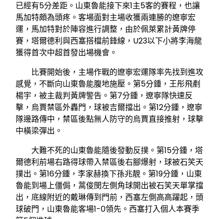
已經有5分差距。山東魯能接下來1主5客的賽程，也讓
馬加特頗為頭疼。客場面對主場收獲兩連勝的遼寧宏
運，馬加特對於陣容進行調整，由於佩萊累計黃牌停
賽，塔爾德利與西塞搭檔前鋒線，U23以下小將李海龍
獲得首次中超首發出場機會。
比賽開始後，主場作戰的遼寧宏運隊率先找到進攻
感覺，不斷向山東魯能腹地施壓。第5分鍾，王彤飛剷
楊宇，被主裁判黃牌警告。第7分鍾，遼寧隊快速反
擊，烏賈禁區外轟門，球被吉爾擋出。第12分鍾，遼寧
隊邊路傳中，禁區後點無人防守的烏賈直接推射，球擊
中橫梁彈出。
大難不死的山東魯能隨後發動反撲。第15分鍾，塔
爾德利前場右路得球帶入禁區後右腳爆射，球被石笑天
撲出。第16分鍾，李家赫換下孫兆靚。第19分鍾，山東
魯能到場上僵侷，蒿俊閔左側角球開出被石笑天單掌擋
出，底線附近的戴琳傳到門前，西塞左側高高躍起，頭
球破門，山東魯能客場1-0領先。西塞打入個人本賽季