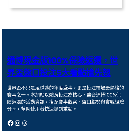
場中投注
天宮聖女
威力彩玩法
威博娛樂城
娛樂城
娛樂城優惠
戰神賽特
戰神賽特 通博送8888
撲克 牌
歐冠盃盤口
通博現金版100%保險返還，世
歐冠盃盤口教學
現金版代理
界盃盤口投注5大看點搶先報
線上捕魚機
老虎機
世界盃不只是足球迷的年度盛事，更是投注市場最熱絡的
老虎機攻略
老虎機玩法
賽事之一。本網站以體育投注為核心，整合通博100%保
老虎機遊戲
聚寶財神
險返還的活動資訊，搭配賽事觀察、盤口趨勢與實戰經驗
分享，幫助使用者快速抓到重點。
通博娛樂
通博娛樂城
Facebook
Instagram
Threads
運彩
運彩世足