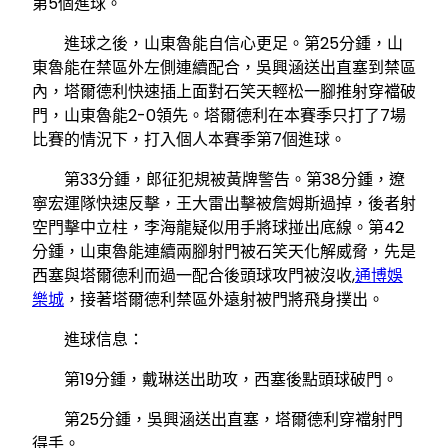
第5個進球。
進球之後，山東魯能自信心更足。第25分鍾，山
東魯能在禁區外左側連續配合，吳興涵送出直塞到禁區
內，塔爾德利快速插上面對石笑天輕松一腳推射穿襠破
門，山東魯能2-0領先。塔爾德利在本賽季只打了7場
比賽的情況下，打入個人本賽季第7個進球。
第33分鍾，郎征犯規被黃牌警告。第38分鍾，遼
寧宏運隊快速反擊，王大雷出擊被詹姆斯過掉，後者射
空門擊中立柱，李海龍疑似用手將球掽出底線。第42
分鍾，山東魯能連續兩腳射門被石笑天化解威脅，先是
西塞與塔爾德利而過一配合後頭球攻門被沒收,
通博娛
樂城
，接著塔爾德利禁區外遠射被門將飛身撲出。
進球信息：
第19分鍾，戴琳送出助攻，西塞後點頭球破門。
第25分鍾，吳興涵送出直塞，塔爾德利穿襠射門
得手。