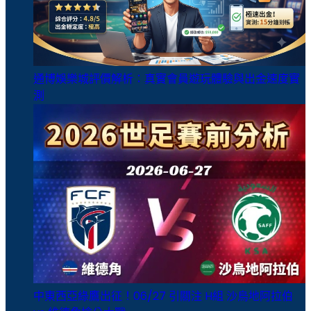
通博娛樂城評價解析：真實會員遊玩體驗與出金速度實
測
中東西亞綠鷹出征！06/27 引關注 H組 沙烏地阿拉伯