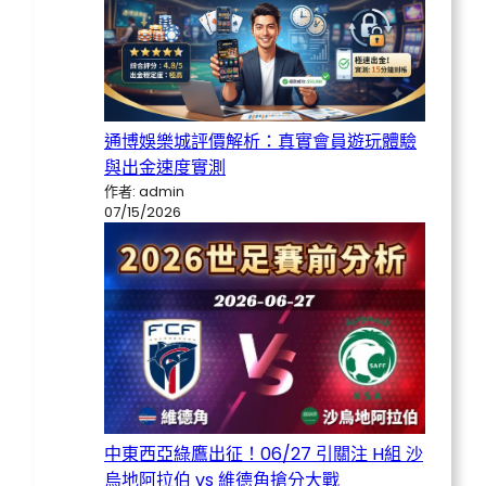
通博娛樂城評價解析：真實會員遊玩體驗
與出金速度實測
作者: admin
07/15/2026
中東西亞綠鷹出征！06/27 引關注 H組 沙
烏地阿拉伯 vs 維德角搶分大戰