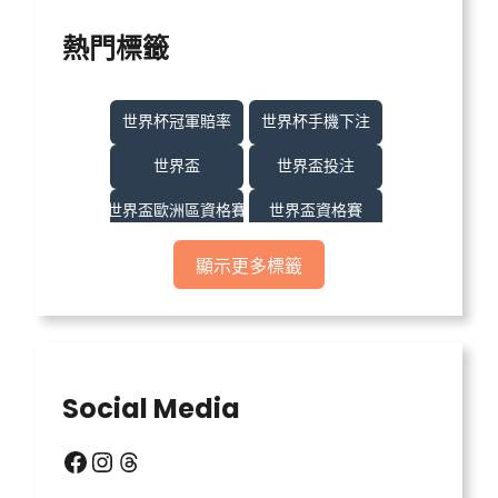
熱門標籤
世界杯冠軍賠率
世界杯手機下注
世界盃
世界盃投注
世界盃歐洲區資格賽
世界盃資格賽
世界盃足球
世界盃運彩
顯示更多標籤
世界盃運彩分析
世足
世足比賽
中億娛樂城
中億娛樂城不出金
中億娛樂城出金
Social Media
信用版代理
六合彩明牌
Facebook
Instagram
Threads
北京賽車
台灣運彩比分