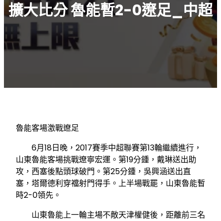
擴大比分 魯能暫2-0遼足_中超
魯能客場激戰遼足
6月18日晚，2017賽季中超聯賽第13輪繼續進行，
山東魯能客場挑戰遼寧宏運。第19分鍾，戴琳送出助
攻，西塞後點頭球破門。第25分鍾，吳興涵送出直
塞，塔爾德利穿襠射門得手。上半場戰罷，山東魯能暫
時2-0領先。
山東魯能上一輪主場不敵天津權健後，距離前三名