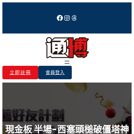
跳
至
Facebook
Instagram
Threads
主
要
內
容
立即註冊
會員登入
現金板 半場-西塞頭槌破僵塔神