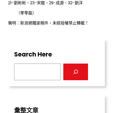
21-劉彬彬、23-宋龍、29-成源、32-劉洋
（零零磊）
聲明：新浪網獨家稿件，未經授權禁止轉載！
Search Here
S
e
a
r
c
h
彙整文章