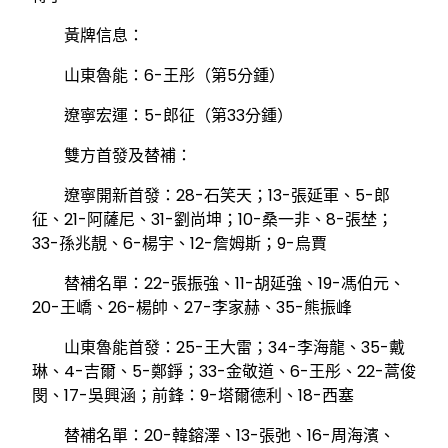
黃牌信息：
山東魯能：6-王彤（第5分鍾）
遼寧宏運：5-郎征（第33分鍾）
雙方首發及替補：
遼寧開新首發：28-石笑天；13-張延軍、5-郎
征、21-阿薩尼、31-劉尚坤；10-桑一非、8-張埜；
33-孫兆靚、6-楊宇、12-詹姆斯；9-烏賈
替補名單：22-張振強、11-胡延強、19-馮伯元、
20-王嶠、26-楊帥、27-李家赫、35-熊振峰
山東魯能首發：25-王大雷；34-李海龍、35-戴
琳、4-吉爾、5-鄭錚；33-金敬道、6-王彤、22-蒿俊
閔、17-吳興涵；前鋒：9-塔爾德利、18-西塞
替補名單：20-韓鎔澤、13-張弛、16-周海濱、